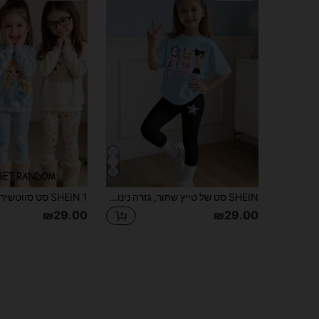
SHEIN סט של טייץ שחור, גזרה נינוחה, יצירתי, מרענן, חמוד, מינימליסטי, קבוצת נערות וירטואלית, דמות כוכב, לב, פנטגרם, צבעוני, הדפס אותיות גרפיות, גזרה רגועה, לבוש יומיומי נוח, מתאים לאביב, קיץ וסתיו
₪29.00
₪29.00