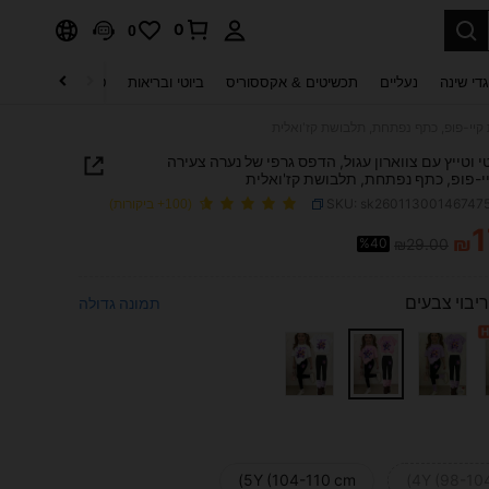
0
0
די שינה
נעליים
תכשיטים & אקססוריס
ביוטי ובריאות
טקסטיל לבית
ט
 קיי-פופ, כתף נפתחת, תלבושת קז'ואלית
 וטייץ עם צווארון עגול, הדפס גרפי של נערה צעירה
י-פופ, כתף נפתחת, תלבושת קז'ואלית
SKU: sk26011300146747
(100+ ביקורות)
1
₪
%40
₪29.00
PRICE AND AVAILABIL
ריבוי צבעים
תמונה גדולה
5Y (104-110 cm)
4Y (98-10