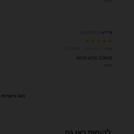
תרגם
15 Jul,2026
s***9
צבע: ריבוי צבעים, מידה: 7Y
צבע:
ריבוי צבעים
מידה:
7Y
מושלם ממש ממש
תרגם
הצג ביקורות נ
לקוחות ראו גם