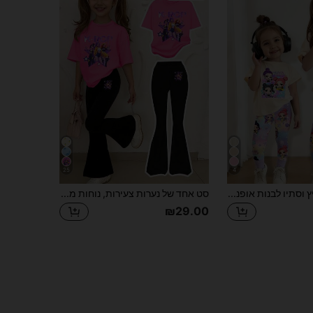
25
4
SHEIN אביב, קיץ וסתיו לבנות אופנה קז'ואל יצירתית אישית מרעננת מינימליסטית חמודה וירטואלית קבוצת בנות דמות מצוירת צבעונית פנטגרם כוכב ירח יהלום לב הדפס שיפוע סט חולצת טריקו קצרה וטייץ, ללבוש יומיומי נוח סגנונות קיץ וסתיו נעימים
סט אחד של נערות צעירות, נוחות מזדמן, קבוצת בנות K-POP, הדפס גרפי, חולצת טריקו עם צווארון עגול ושרוולים קצרים ומכנסיים מתרחבים, תלבושת פנאי אופנתית, מתאימה ללבוש באביב וקיץ
₪29.00