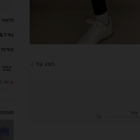
תיאור
גודל &
אודות 
הצג עוד
15.2M נמכרו לאחר
סגנונו
גדול
1%