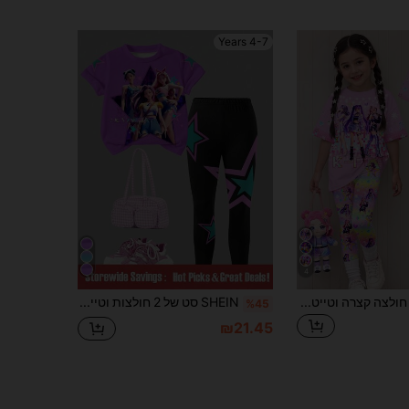
4-7 Years
4
סט 2 חלקים של חולצה קצרה וטייטס לבנות צעירות, סגנון קז'ואל, הדפס קריקטורה של קבוצת בנות דופמין, צבעוני עם מעבר צבעים
SHEIN סט של 2 חולצות וטייץ מודפסים של קבוצת איידול לבנות, תלבושת קז'ואלית אופנתית לפעוטות
%45
₪21.45