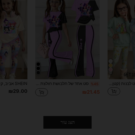
38
SHEIN 1 סט סווטשירט לבנות (קטן) אקראי, סט 2 חלקים לסתיו לפעוטות, סווטשירט בצווארון עגול וטייטס אלסטיים, סט קז'ואל 2 חלקים עם הדפס גרפי חמוד
סט אחד של תלבושת חולצת טריקו עם שרוולים קצרים ומכנסיים מתרחבים לנערות צעירות, דמויות מצוירות של קיי-פופ, הדפס בצבעים מנוגדים, מתאים ללבוש קז'ואל לאביב/קיץ
%45
₪29.00
₪21.45
הצג עור