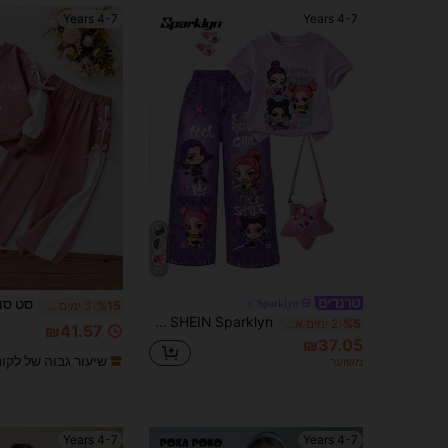
4-7 Years
4-7 Years
22
Sparklyn
%15
3 ימים אחרונים
SHEIN Sparklyn סט 2 חלקים של חולצה לבנות, חולצת טי סגולה עם שרוול קצר וצווארון עגול עם הדפס אנימה קרטון חמוד, מכנסיים ארוכים עם רגליים ישרות והדפס דמוי ג'ינס עם כיסים, תלבושת אופנת קיץ לילדים, אווירת קיץ תוססת, בולט לעין לנסיעות ולבית הספר
%5
2 ימים אחרונים
₪41.57
₪37.05
שיעור גבוה של לקו
משוער
4-7 Years
4-7 Years