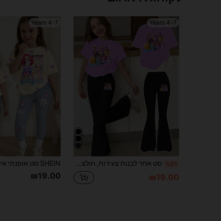
4-7 Years
4-7 Years
סט אחד לבנות צעירות, חולצת טריקו סגולה ומכנסיים מתרחבים בצבעי דמויות מצוירות בסגנון קיי-פופ, סט קז'ואל אופנתי לבנות בנות, תלבושת קבוצת קיי-פופ אופנתית, תלבושת אנרגטית, מתאים לטיולי אביב/קיץ
%51
₪19.00
₪19.00