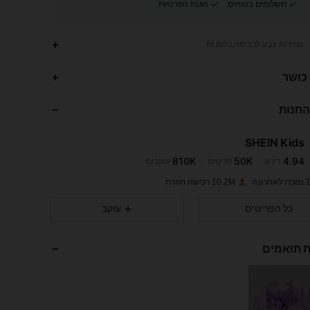
תשלומים בטוחים
הגנת הפרטיות
עמידות צבע לכביסה,כלום,fit
 כושר
החנות
810K
50K
4.94
SHEIN Kids
810K
50K
4.94
דירוג
פריטים
עוקבים
i***r
שילם
לפני 19 שעות
ונה
10.2M רכישה חוזרת
810K
50K
4.94
כל הפריטים
עוקב
810K
50K
4.94
ת תואמים
810K
50K
4.94