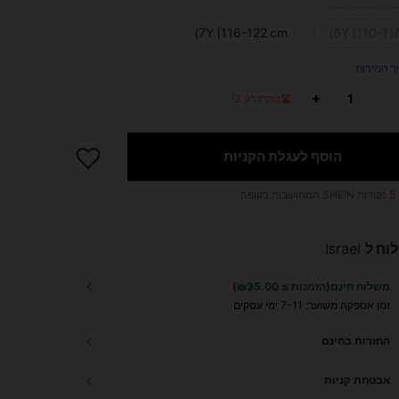
7Y (116-122 cm)
6Y (110-11
ך המידות
נותרו רק 3!
הוסף לעגלת הקניות
5
נקודות SHEIN המחושבות בקופה.
וח ל
Israel
משלוח חינם(הזמנות ≥ ₪35.00)
זמן אספקה ​​משוער:
7-11 ימי עסקים
החזרות בחינם
אבטחת קניות