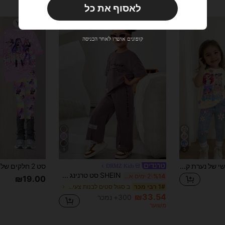
לאסוף את כל
משתמש חדש
4-7 Years
4-7 Years
33
קופון מוצר
%הנחה
מוגבל ל-₪270
קופונים אושרו לאחר הכניסה
הזמנות ₪486+
מוגבל בזמן
משתמש חדש
31
קופון מוצר
%הנחה
מוגבל ל-₪539
הזמנות ₪745+
מוגבל בזמן
9
5
SHEIN סט אופנתי אישי של נערת קיי-פופ מצוירת, נערה צעירה, הדפס לבבות, חולצת טריקו וטייץ עם צווארון עגול, שרוולים קצרים ונוחות, קז'ואל
DRMZ Kids
SHEIN סט טרנינג תואם לאם ובת, 2 חלקים, חולצת טי עם הדפס סלוגן וכתפיים נשמטות ומכנסיים קז'ואל לקיץ לנערות צעירות
%14
2 ימים אחרונים
₪19.00
ב סגול סטים לבנות צעירות
1# רבי מכר
₪33.54
300+ נמכר
משוער