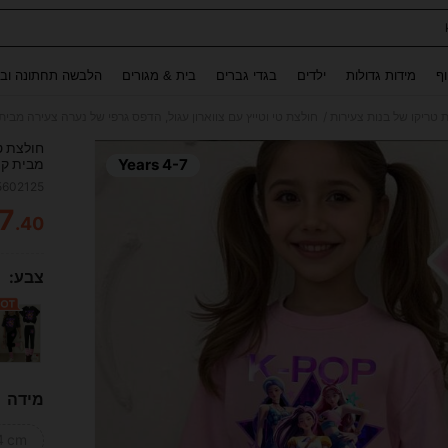
Use up and down arrow keys to חיפוש אחרון and לחפש ולמצוא. Press Enter to select.
וף
מידות גדולות
ילדים
בגדי גברים
בית & מגורים
הלבשה תחתונה ובג
/
 טריקו של בנות צעירות
חולצת טי וטייץ עם צווארון עגול, הדפס גרפי של נערה צעירה מבית
חולצת טי
4-7 Years
מבית קי
5602125
7
.40
ITY
צבע:
מידה
4 cm)