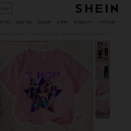
k pop
 navigate search
קטגוריות
רק בשבילך
חדש ב
מבצעים
בגדי נשים
בגדי ח
/
/
/
/
דף הבית
ילדים
בגדים לנערות
סטים של בנות צעירות
קואורדים לחולצות