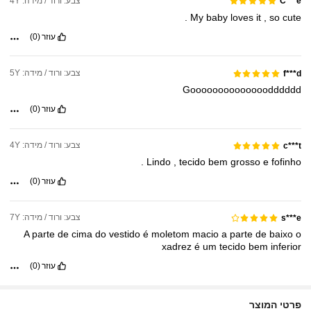
צבע: ורוד / מידה: 4Y
C***e
.
My
baby
loves
it
,
so
cute
עוזר
(0)
צבע: ורוד / מידה: 5Y
f***d
Goooooooooooooodddddd
עוזר
(0)
צבע: ורוד / מידה: 4Y
c***t
.
Lindo
,
tecido
bem
grosso
e
fofinho
עוזר
(0)
צבע: ורוד / מידה: 7Y
s***e
A
parte
de
cima
do
vestido
é
moletom
macio
a
parte
de
baixo
o
xadrez
é
um
tecido
bem
inferior
עוזר
(0)
פרטי המוצר