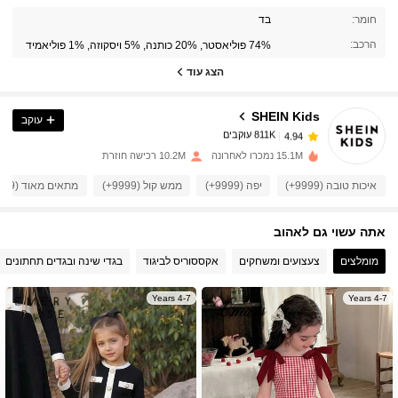
811K עוקבים
4.94
חומר:
בד
הרכב:
74% פוליאסטר, 20% כותנה, 5% ויסקוזה, 1% פוליאמיד
811K עוקבים
הצג עוד
4.94
SHEIN Kids
עוקב
811K עוקבים
4.94
b***l
שילם
לפני יום אחד
15.1M נמכרו לאחרונה
10.2M רכישה חוזרת
811K עוקבים
4.94
איכות טובה (9999+)
יפה (9999+)
ממש קול (9999+)
מתאים מאוד (9999+)
אתה עשוי גם לאהוב
811K עוקבים
4.94
מומלצים
צעצועים ומשחקים
אקססוריס לביגוד
בגדי שינה ובגדים תחתונים
811K עוקבים
4.94
4-7 Years
4-7 Years
811K עוקבים
4.94