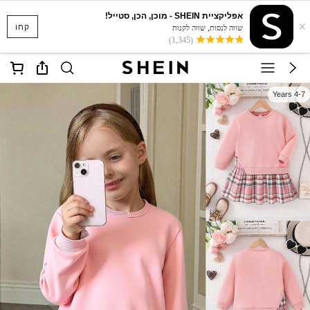
אפליקציית SHEIN - מוכן, הכן, סטייל!
×
קחו
שווה לנסות, שווה לקנות
(1,345)
4-7 Years