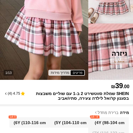
מדריך מידות
פריטים
1/13
39
₪
.00
SHEIN שמלת סווטשירט 2 ב-1 עם שוליים משבצות
)
4
(
4.75
בסגנון קז'ואל לילדה צעירה, סתיו/אביב
מידה
ברירת מחדל
8 left
10 left
6Y
(110-116 cm)
5Y
(104-110 cm)
4Y
(98-104 cm)
7Y
(116-122 cm)