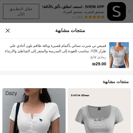
SHEIN APP - استعد، انطلق، تألق بالأناقة!
حمّل التطبيق
×
تستحق التجربة، تستحق الشراء
الآن
(1,345)
منتجات مشابهة
قميص تي شيرت نسائي بأكمام قصيرة وياقة طاقم بلون أحادي على
طراز Y2K، مناسب للعودة إلى المدرسة والسفر إلى الشاطئ والارتداء
اليومي
رمادي فاتح
₪29.00
منتجات مشابهة