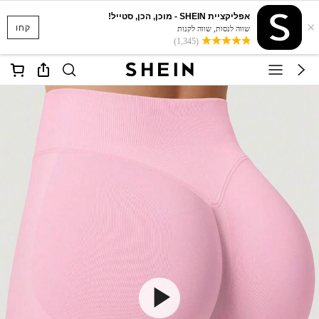
אפליקציית SHEIN - מוכן, הכן, סטייל!
×
קחו
שווה לנסות, שווה לקנות
(1,345)