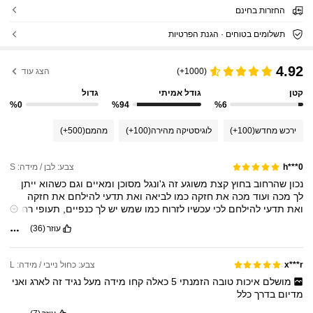
החזרות בחינם
תשלומים בטוחים · הגנת הפרטיות
4.92
(1000+)
הצג עוד
קטן
גודל אמיתי
גדול
%0
%94
%6
ירכש מחדש
(100+)
לוגיסטיקה מהירה
(100+)
מהמם
(500+)
צבע: לבן / מידה: S
h***0
נכון
שהרחוב
בחוץ
קצת
משוגע
זה
ג'ונגל
מסוכן
ומאיים
וגם
כשהוא
ייתן
לך
מכה
ועוד
מכה
את
חזקה
כמו
לביאה
ואת
תדעי
להילחם
את
חזקה
ואת
תדעי
להילחם
לכי
עכשיו
לזרוח
כמו
שמש
יש
לך
כנפיים,
תעופי
רחוק
לכי
עכשיו
בלי
פחד,
ואם
זה
יכאב
קצת
מנגינה
שכתבתי
תחזיק
לך
ת'יד
עוזר
(36)
צבע: כחול נייבי / מידה: L
x***r
מושלם
איכות
טובה
הזמנתי
5
כאלה
קחו
מידה
מעל
נגיד
זה
לארג
ואני
מדיום
בדרך
כלל