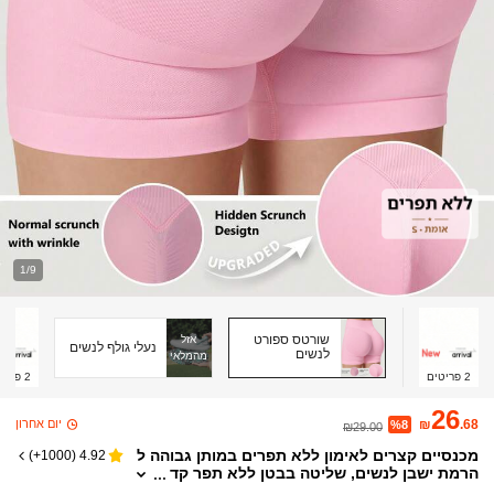
1/9
שורטס ספורט
אזל
נעלי גולף לנשים
לנשים
מהמלאי
2
פריטים
2
פריט
26
יום אחרון
₪
.68
%8
₪29.00
מכנסיים קצרים לאימון ללא תפרים במותן גבוהה ל
)
1000+
(
4.92
הרמת ישבן לנשים, שליטה בבטן ללא תפר קד
מי, עמידות לסקוואט, מתיחה 4 כיוונים, מכנסיי