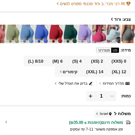
6
#
רבי מכר
ב ורוד מכנסי ספורט לנשים
ם קצרים ליוגה, אופניים וספורט
צבע: ורוד
מידה
:
US
סטנדרטי
(L)
8/10
(M)
6
(S)
4
(XS)
2
(XXS)
0
12
(XL)
14
(XXL)
קימורים
מדריך המידות
בדוק את הגודל שלי
כמות:
משלוח ל
Israel
משלוח חינם(הזמנות ≥ ₪35.00)
זמן אספקה ​​משוער:
7-11 ימי עסקים