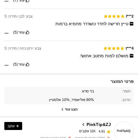
עוזר
(7)
צבע: לבן / מידה: S
l***2
טייץ
חרישה
לחדר
כושררר
מחמיא
ברמות
עוזר
(5)
צבע: ירוק כהה / מידה: S
4***t
מושלם
למות
מחטב
אחוש!
עוזר
(5)
פרטי המוצר
11K עוקבים
4.91
חומר:
בד סרוג
הרכב:
90% פוליאמיד, 10% אלסטיין
11K עוקבים
4.91
הצג עוד
PinkTip&ZJ
עוקב
11K עוקבים
4.91
l***0
שילם
לפני יום אחד