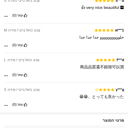
צבע: כחול בייבי / מידה: S
S***a
👍
very
nice
beautiful
עוזר
(0)
צבע: כחול בייבי / מידה: M
w***1
حلوووووووووو
جدا
جدا
جدا
עוזר
(0)
צבע: כחול בייבי / מידה: L
f***d
商品品質還不錯很可以買
עוזר
(0)
צבע: כחול בייבי / מידה: S
y***g
とっても良かった。😁😁
עוזר
(0)
פרטי המוצר