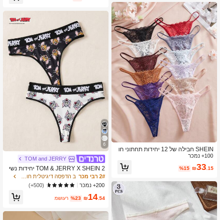
6
SHEIN חבילה של 12 יחידות תחתוני חו
100+ נמכר
טיני סקסיים רומנטיים ססגוניים לנשים
TOM and JERRY
33
TOM & JERRY X SHEIN 2 יחידות נשי
%15
₪
.15
ם שחור ולבן מודפס אותיות מנוגדות חוטי
2# רבי מכר
ב הדפסה דיגיטלית חוטיני נשים
ני סקסי, תחתונים חמודים, רכים ונוחים,
200+ נמכר
(500+)
חמודים, קוואי, מתוקים, תחתונים מצוירים
14
לנשים תחתוני נשים חוטיני מצוירים חוטי
.54
₪
%23
משוער
ני מודפסים חוטיני נשים