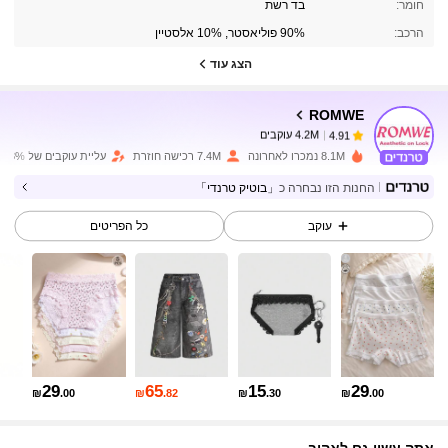
4.2M עוקבים
4.91
חומר:
בד רשת
הרכב:
90% פוליאסטר, 10% אלסטיין
הצג עוד
4.2M עוקבים
4.91
ROMWE
4.2M עוקבים
4.91
8.1M נמכרו לאחרונה
7.4M רכישה חוזרת
עליית עוקבים של 13%
החנות הזו נבחרה כ
「בוטיק טרנדי」
4.2M עוקבים
4.91
עוקב
כל הפריטים
4.2M עוקבים
4.91
4.2M עוקבים
4.91
29
65
15
29
₪
.00
₪
.82
₪
.30
₪
.00
4.2M עוקבים
4.91
אתה עשוי גם לאהוב