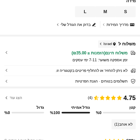
מידה
L
M
S
מדריך המידות
בדוק את הגודל שלי
משלוח ל
Israel
משלוח חינם(הזמנות ≥ ₪35.00)
זמן אספקה ​​משוער:
7-11 ימי עסקים
לא ניתן להחזיר או להחליף פריטים בקטגוריה זו.
תשלומים בטוחים · הגנת הפרטיות
4.75
(4)
הצג עוד
קטן
גודל אמיתי
גדול
%0
%100
%0
לא אוהב
(1)