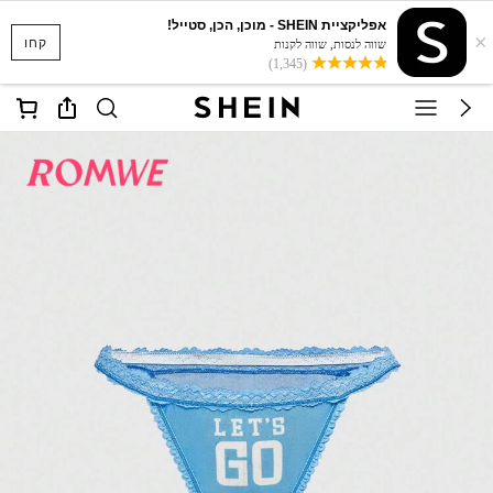
אפליקציית SHEIN - מוכן, הכן, סטייל!
×
קחו
שווה לנסות, שווה לקנות
(1,345)