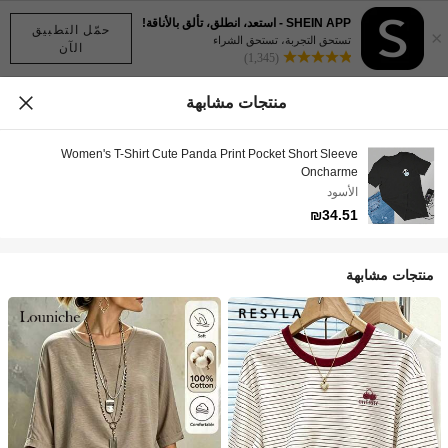
SHEIN APP - استعد، انطلق، تألق بالأناقة!
حمّل التطبيق
×
تستحق التجربة، تستحق الشراء
الآن
(1,345)
منتجات مشابهة
Women's T-Shirt Cute Panda Print Pocket Short Sleeve
Oncharme
الأسود
₪34.51
منتجات مشابهة