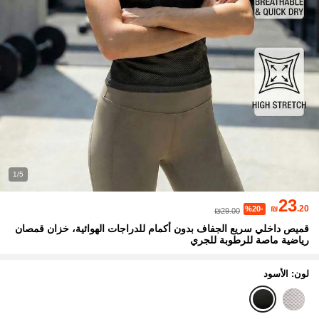
1/5
23
₪
.20
%20-
₪29.00
قميص داخلي سريع الجفاف بدون أكمام للدراجات الهوائية، خزان قمصان
رياضية ماصة للرطوبة للجري
لون: الأسود