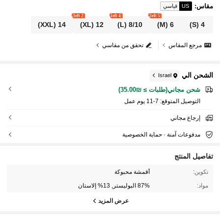
مقاس
:
US
قياسي
2 left
4 left
5 left
(XXL)
14
(XL)
12
(L)
8/10
(M)
6
(S)
4
مرجع المقاس
تحقق من مقاسي
الشحن الي
Israel
شحن مجاني(طلبات ≥ ₪35.00)
التوصيل المتوقع:
7-11 يوم عمل
إرجاع مجاني
مدفوعات آمنة · حماية الخصوصية
تفاصيل المنتج
518 متابعون
4.87
تكوين:
أقمشة محبوكة
مواد:
87% البوليستر, 13% إلاستان
518 متابعون
4.87
عرض المزيد
518 متابعون
4.87