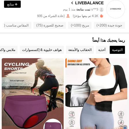
LIVEBALANCE
متابع
s***3
تمت متابعة
منذ 1 يوم
518 متابعون
4.87
4.1K تم بيعها مؤخرًا
إعادة الشراء من 935
518 متابعون
4.87
جودة جيدة (200+)
مريح (100+)
صحيح للصورة (75)
المقاس مناسب (67)
518 متابعون
4.87
ربما يعجبك هذا أيضاً
التوصية
أحذية
الحقائب والأمتعة
هواتف خليوية & إكسسوارات
ملابس واك
518 متابعون
4.87
518 متابعون
4.87
518 متابعون
4.87
518 متابعون
4.87
518 متابعون
4.87