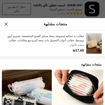
SHEIN APP - استعد، انطلق، تألق بالأناقة!
حمّل التطبيق
×
تستحق التجربة، تستحق الشراء
الآن
(1,345)
منتجات مشابهة
حقائب يد نسائية مُنسوجة بنمط سنابل القمح المخصصة، تصميم أنيق
وبسيط، حقائب أدوات التجميل ذات سعة كبيرة مع سحّابات، حقائب
تخزين محمولة لاستخدام اليومي، هدايا أنيقة وإبداعية - ضرورية للسفر.
متعدد الألوان
₪17.60
منتجات مشابهة