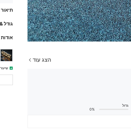
תיאור
גודל &
אודות 
הצג עוד
שיעור
גדול
0%