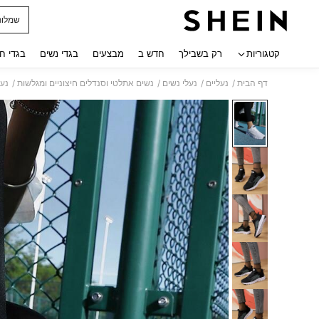
שמלות
 navigate search
קטגוריות
רק בשבילך
חדש ב
מבצעים
בגדי נשים
בגדי ח
/
/
/
/
דף הבית
נעליים
נעלי נשים
נשים אתלטי וסנדלים חיצוניים ומגלשות
נעל