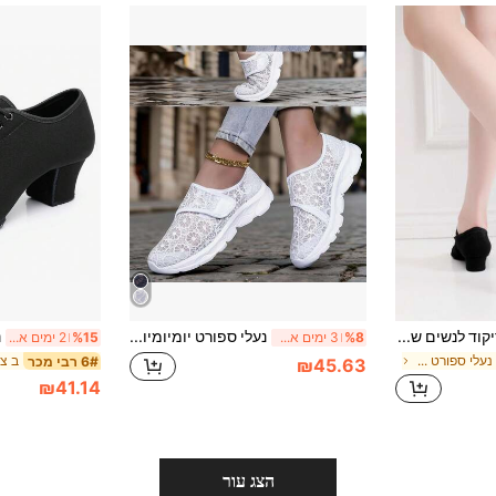
נעלי ריקוד לנשים שחורות בעקב נמוך 3 ס"מ, נעלי ספורט פנימיות עם סוליית פרווה, נעלי ריקוד ללא שרוכים, לתרגול ריקוד והופעת ריקוד, נעלי ריקוד מקצועיות לסלון, נוחות ורכות
נעלי ספורט יומיומיות שחורות לנשים עם סגירה ללא שרוכים - נוחות, אלגנטיות, קלות משקל ומאווררות - מתאימות לפעילויות חוץ, לשימוש יומיומי ולאירועים שונים
%8
3 ימים אחרונים
%15
2 ימים אחרונים
ב צ'אנקי נעלי ספורט לנשים
6# רבי מכר
₪45.63
₪41.14
הצג עור