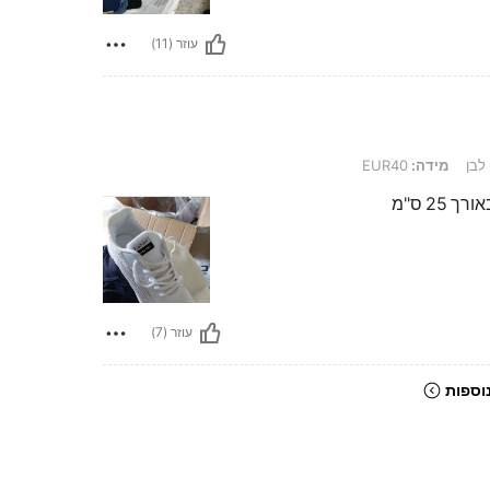
עוזר (11)
לבן
מידה:
EUR40
עוזר (7)
וספות