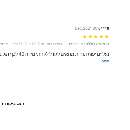
30 Dec,2021
b***8
התאמה כוללת: גודל אמיתי, מידת רגליים: 23.5 cm / 9.3 in, צבע: לבן, מידה: EUR40
התאמה כוללת:
גודל אמיתי
מידת רגליים:
23.5 cm / 9.3 in
צבע:
נעליים יפות ונוחות מתאים לגודל לקחתי מידה 40 לכף רגל באורך 25 ס"מ
תרגם
הצג ביקורות נ