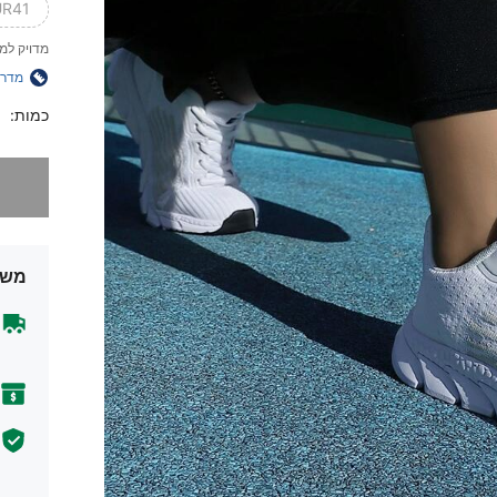
R41)
מדויק למ
מדרי
כמות:
מצטערים,
משל