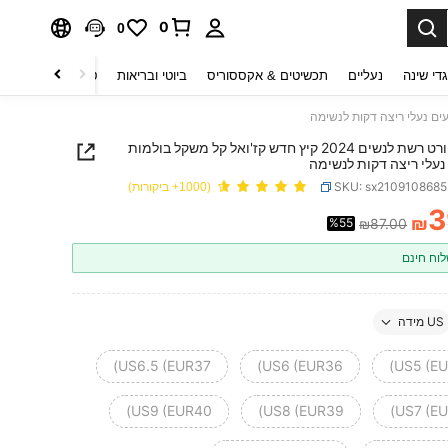
0
0
די שינה
נעליים
תכשיטים & אקססוריס
ביוטי ובריאות
טקסטיל לבית
ט
נעלי ספורט רשת לנשים 2024 קיץ חדש קז'ואל קל משקל בולמות
 נעלי ריצה דקות לנשימה
SKU: sx210910868
(1000+ ביקורות)
3
₪
%55
₪87.00
PRICE AND AVAILABIL
וח חינם
US מידה
US6.5 (EUR37)
US6 (EUR36)
US5 (EU
US9 (EUR40)
US8 (EUR39)
US7 (EU