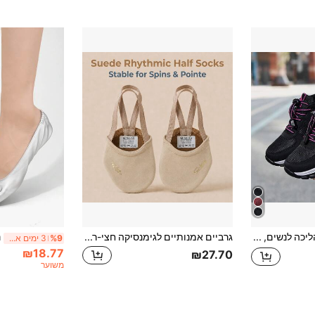
נעלי הליכה לנשים, נעלי אביב/סתיו חדשות לנשים, נעלי רשת שחורות נושמות, נעלי הליכה לספורט חיצוני, סניקרס ריצה קלות ונוחות, נעלי נשים להחליק על
גרביים אמנותיים לגימנסיקה חצי-רגל מעור זמש וקטיפה בצבע נוד, לבוש מקצועי עמיד לשחיקה עם סוליה רכה, עיצוב גוף בלט בסגנון חדש
%9
3 ימים אחרונים
₪18.77
₪27.70
משוער