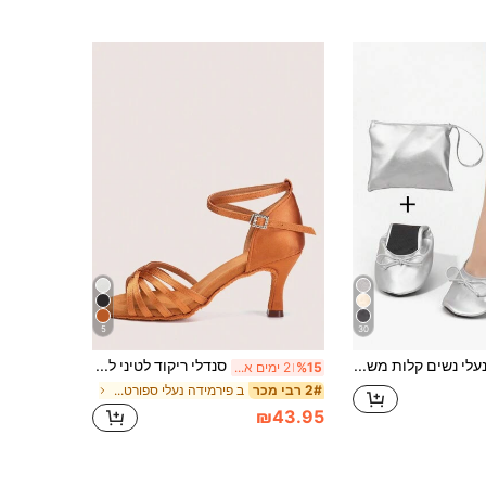
5
30
נעלי נשים קלות משקל, תחושה יחפה, אופנה קז'ואל רכים נוחים צדדיים, דקים, מתקפלים וקלים לנשיאה, מתאימים ללבוש פנימי, מתאימים לריקוד
סנדלי ריקוד לטיני לנשים עם עקב סטילטו מבד סאטן חום, מתאימים לריקודי סלסה/ריקודי נשפים
%15
2 ימים אחרונים
ב פירמידה נעלי ספורט לנשים
2# רבי מכר
₪43.95