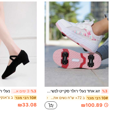
זוג אחד נעלי רולר סקייט לנשים עם 4 גלגלים נשלפים, בסגנון כפתורים צבעוני ללא קשירה, סניקרס רשת נושמות לנשים להליכה והחלקה
%3
%3
3 ימים אחרונים
10# רבי מכר
ב 72+ ש"ח נשים אתלטי וסנדלים חיצוניים ומגלשות
10# רבי מכר
₪33.08
₪100.89