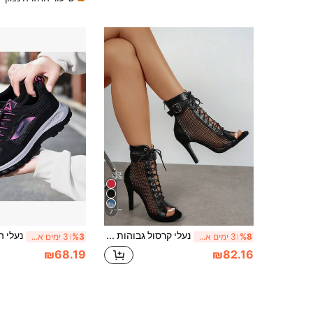
7
נעלי קרסול גבוהות לנשים, אופנה חדשה, רשת חלולה, שרוכים, קישוט רוכסן, קצה עגול, פתיחה באצבעות, עקב דק גבוה, סגנון אירופאי-אמריקאי מודרני וסקסי, נעלי ריקוד
%8
3 ימים אחרונים
%3
3 ימים אחרונים
₪68.19
₪82.16