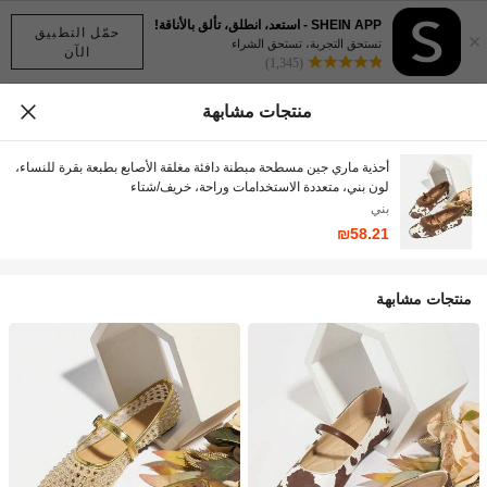
SHEIN APP - استعد، انطلق، تألق بالأناقة!
حمّل التطبيق
×
تستحق التجربة، تستحق الشراء
الآن
(1,345)
منتجات مشابهة
أحذية ماري جين مسطحة مبطنة دافئة مغلقة الأصابع بطبعة بقرة للنساء،
لون بني، متعددة الاستخدامات وراحة، خريف/شتاء
بني
₪58.21
منتجات مشابهة