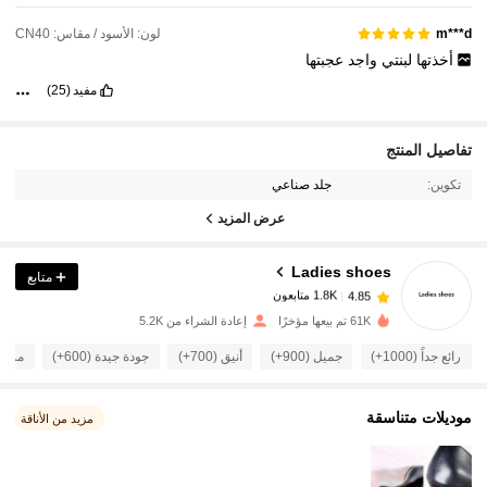
لون: الأسود / مقاس: CN40
m***d
أخذتها
لبنتي
واجد
عجبتها
مفيد
(25)
1.8K متابعون
4.85
تفاصيل المنتج
تكوين:
جلد صناعي
1.8K متابعون
4.85
عرض المزيد
Ladies shoes
متابع
1.8K متابعون
4.85
p***8
تم دفع
منذ 1 يوم
61K تم بيعها مؤخرًا
إعادة الشراء من 5.2K
1.8K متابعون
4.85
رائع جداً (1000+)
جميل (900+)
أنيق (700+)
جودة جيدة (600+)
مريح (00
1.8K متابعون
4.85
موديلات متناسقة
مزيد من الأناقة
1.8K متابعون
4.85