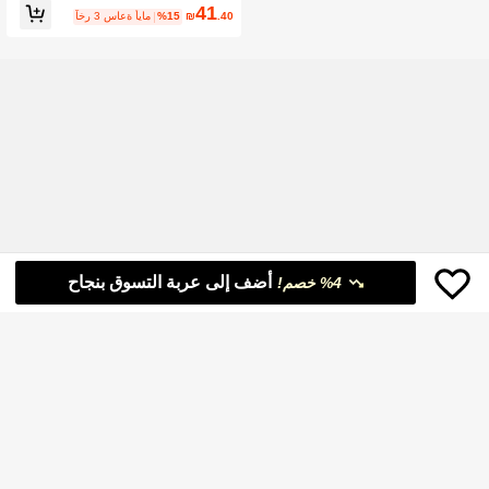
41
.40
₪
%15
آخر 3 ساعة أيام
أضف إلى عربة التسوق بنجاح
%4 خصم!