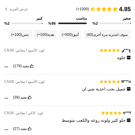
4.85
(1000+)
عرض المزيد
صغير
مناسب
كبير
%2
%96
%2
سوف اشتريه مرة أخرى
(40)
أنيق
(500+)
هدية
(100+)
تنس
(100+)
لون: الأسود / مقاس: CN39
غ***ي
حلوه
مفيد
(179)
لون: الأسود / مقاس: CN38
R***o
جميل
بحب
احذية
شي
ان
مفيد
(39)
لون: كاكي / مقاس: CN36
n***f
حلو
كثير
ولونه
روعه
والكعب
متوسط
مفيد
(27)