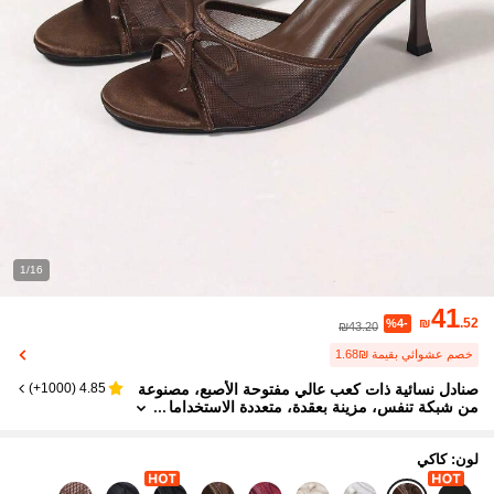
1/16
41
₪
.52
%4-
₪43.20
خصم عشوائي بقيمة ₪1.68
صنادل نسائية ذات كعب عالي مفتوحة الأصبع، مصنوعة
)
1000+
(
4.85
من شبكة تنفس، مزينة بعقدة، متعددة الاستخداما
ت بطراز بسيط، موديل صيفي جديد
لون: كاكي