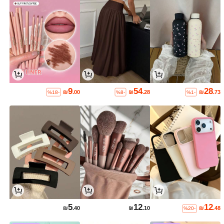
9
54
28
₪
.00
₪
.28
₪
.73
%18-
%8-
%1-
5
12
12
₪
.40
₪
.10
₪
.48
%20-