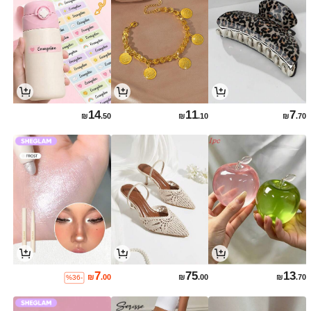
14
11
7
₪
.50
₪
.10
₪
.70
7
75
13
₪
.00
₪
.00
₪
.70
%36-