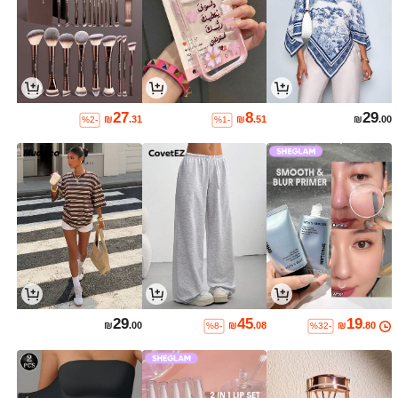
27
8
29
₪
.31
₪
.51
₪
.00
%2-
%1-
29
45
19
₪
.00
₪
.08
₪
.80
%8-
%32-