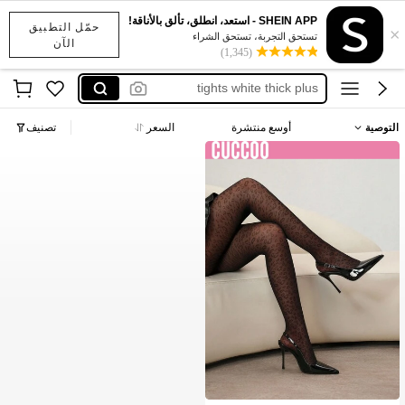
SHEIN APP - استعد، انطلق، تألق بالأناقة!
حمّل التطبيق
×
جوارب سوداء طويله
تستحق التجربة، تستحق الشراء
الآن
(1,345)
medias de ballet adulto
tights white thick plus
burgundy pantyhose
التوصية
أوسع منتشرة
السعر
تصنيف
جوارب طويله شتويه 44
جوارب سوداء طويله
medias de ballet adulto