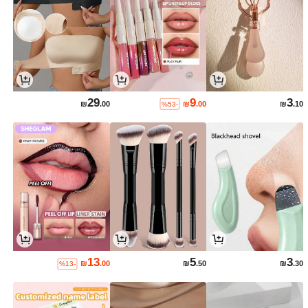
29
9
3
₪
.00
₪
.00
₪
.10
%53-
13
5
3
₪
.00
₪
.50
₪
.30
%13-