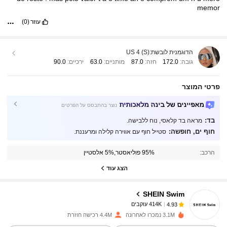
memor
עוזר
(0)
הדוגמנית לובשת:
US 4 (S)
גובה:
172.0
חזה:
87.0
מותניים:
63.0
ירכיים:
90.0
פרטי המוצר
מאפיינים של בינה מלאכותית
נוצר בהתבסס על הפרטים
בד:
מראה בד קלאסי, נוח ללבישה.
414K עוקבים
4.93
חוף ים, חופשה:
סטייל חוף עם אווירה קלילה ומרעננת.
הרכב:
95% פוליאסטר,5% אלסטיין
414K עוקבים
4.93
הצג עוד
SHEIN Swim
414K עוקבים
4.93
n***1
שילם
לפני 23 שעות
3.1M נמכרו לאחרונה
4.4M רכישה חוזרת