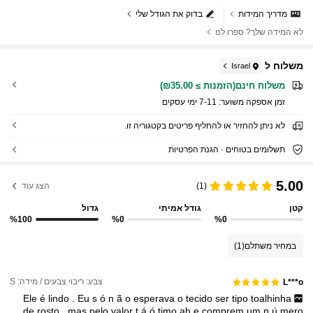
מדריך המידות
בדוק את הגודל שלי
לא המידה שלך? ספרו לנו
משלוח ל
Israel
משלוח חינם(הזמנות ≥ ₪35.00)
זמן אספקה ​​משוער:
7-11 ימי עסקים
לא ניתן להחזיר או להחליף פריטים בקטגוריה זו.
תשלומים בטוחים · הגנת הפרטיות
5.00
(1)
הצג עוד
קטן
גודל אמיתי
גדול
%100
%0
%0
במחיר משתלם
(1)
צבע: ריבוי צבעים / מידה: S
L***o
Ele
é
lindo
.
Eu
s
ó
n
ã
o
esperava
o
tecido
ser
tipo
toalhinha
de
rosto
.
mas
pelo
valor
t
á
ó
timo
ah
e
comprem
um
n
ú
mero