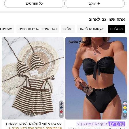
414K עוקבים
4.93
עוקב
כל הפריטים
אתה עשוי גם לאהוב
414K עוקבים
4.93
מומלצים
אקססוריס לביגוד
נעליים
בגדי שינה ובגדים תחתונים
שעונים ו
414K עוקבים
4.93
414K עוקבים
4.93
414K עוקבים
4.93
414K עוקבים
4.93
7
13
414K עוקבים
4.93
סט ביקיני חוף 3 חלקים לנשים, אופנתי ו
#ביקיני לחופשת קיץ
סקסי, כולל מכנסי חוף, בגד רחצה לחופש
1# רבי מכר
ב שרוך נשים ביקיני סטים