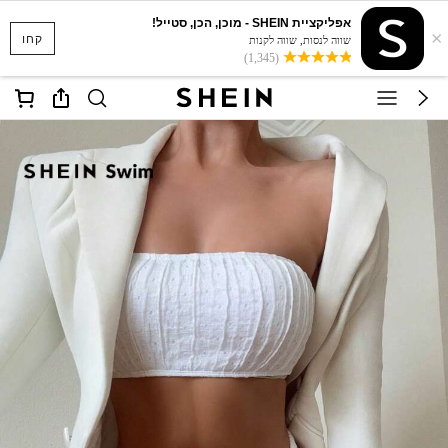
אפליקציית SHEIN - מוכן, הכן, סטייל!
×
קחו
שווה לנסות, שווה לקנות
(1,345)