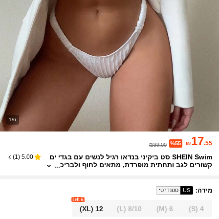
1/6
17
₪
.55
%55
₪39.00
SHEIN Swim סט ביקיני בנדאו רגיל לנשים עם בגדי ים
)
1
(
5.00
קשורים לגב ותחתית מופרדת, מתאים לחוף ולבריכ
ה, חוף קיץ
מידה
:
US
סטנדרטי
6 left
(XL)
12
(L)
8/10
(M)
6
(S)
4