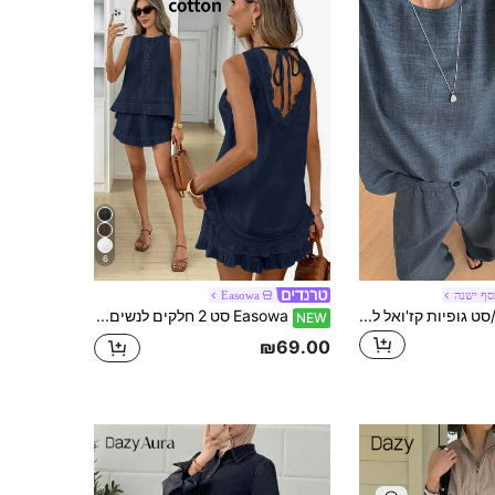
6
סף ישנה
Easowa
DAZY 2 יחידות/סט גופיות קז'ואל ללא שרוולים בצבע אחיד לנשים, סגנון מינימליסטי ללבוש יומיומי סטים קצרים לקיץ לנשים
Easowa סט 2 חלקים לנשים: גופייה בסגנון וינטג' עם תחרה וטלאים, ומכנסיים קצרים עם שוליים מקולפים
NEW
₪69.00