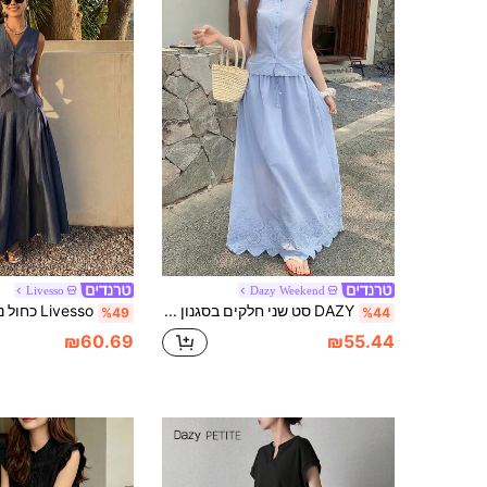
Livesso
Dazy Weekend
DAZY סט שני חלקים בסגנון חופשה, קרדיגן טלאים עם צווארון עגול לנשים, סטים קז'ואל לקיץ לנשים, סטים של קרדיגן קיץ לנשים, טופ וחצאית ארוכה
%49
%44
₪60.69
₪55.44