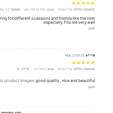
התאמה כוללת: גודל אמיתי, גובה: 158 cm / 62 in, מִשׁקָל: 53 kg / 117 lbs, צבע: כחול נייבי, מידה: M
התאמה כוללת:
גודל אמיתי
גובה:
158 cm / 62 in
מִשׁקָל:
53 kg / 117 lbs
ng for different ocassions and friends like the vest
especially. Fits me very well.
תרגם
26 Mar,2026
e***6
התאמה כוללת: גודל אמיתי, צבע: כחול נייבי, מידה: M
התאמה כוללת:
גודל אמיתי
צבע:
כחול נייבי
מידה:
M
 to product images
:
good quality , nice and beautiful
תרגם
הצג ביקורות נ