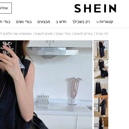
שמלות
 navigate search
קטגוריות
רק בשבילך
חדש ב
מבצעים
בגדי נשים
בגדי ח
/
/
/
/
דף הבית
בגדים לנשים
בגדי נשים
סטים לנשים
אאוטפיט שני חלקים ל