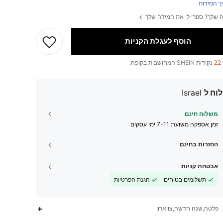
ך המידות
 שלך? ספרי לי את המידה שלך
הוסף לעגלת הקניות
22
נקודות SHEIN המחושבות בקופה.
וח ל
Israel
משלוח חינם
זמן אספקה ​​משוער:
7-11 ימי עסקים
החזרות בחינם
אבטחת קניות
תשלומים בטוחים
הגנת הפרטיות
פלטה,שנה חדשה,צווארון