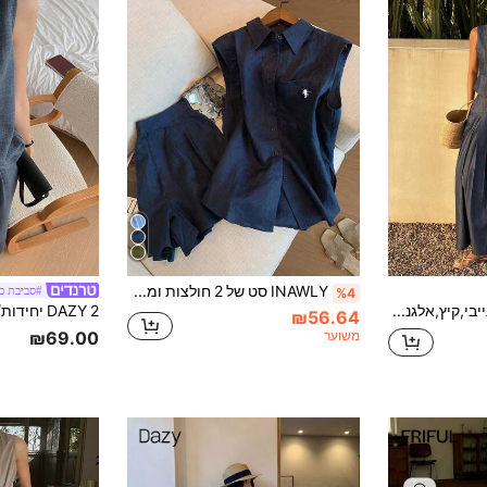
INAWLY סט של 2 חולצות ומכנסיים קצרים לקיץ לנשים
#סביבת כ
%4
Livesso כחול נייבי,קיץ,אלגנטי,חופשה,חג,סט 2 חלקים עם מראה ג'ינס,בליזר ללא שרוולים,קרדיגן,חולצה&חצאית פליאטס A-Line,סטים למסעות ולמנוחה לנשים
₪56.64
משוער
₪69.00