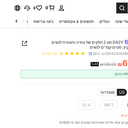
0
0
די שינה
נעליים
תכשיטים & אקססוריס
ביוטי ובריאות
טקסטיל לבית
ט
DAZY סט 2 חלקים של גופיה וחצאית לנשים
יץ, סטים קצרים לנשים
SKU: sz2504230638
(9 ביקורות)
6
₪
%46
₪129.00
PRICE AND AVAILABIL
וח חינם
US
סטנדרטי
4 (L)
2 (M)
 4!