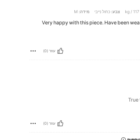
צבע:
כחול נייבי
מידה:
M
Very happy with this piece. Have been weari
עוזר (0)
True
עוזר (0)
וספות