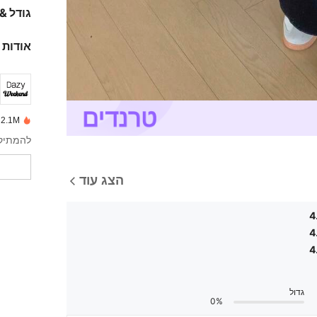
גודל &
אודות 
2.1M נמכרו לאחרונה
להמתיק 
הצג עוד
4
4
4
גדול
0%