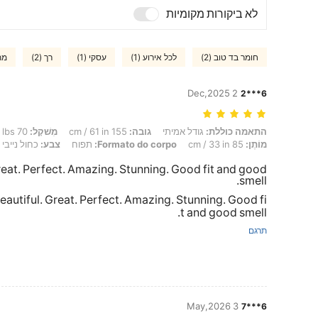
לא ביקורות מקומיות
חומר בד טוב (2)
לכל אירוע (1)
עסקי (1)
רך (2)
מת
2 Dec,2025
6***2
התאמה כוללת: גודל אמיתי, גובה: 155 cm / 61 in, מִשׁקָל: 70 kg / 154 lbs, מָתנַיִם: 109 cm / 43 in, חָזֶה: 98 cm / 39 in, מוֹתֶן: 85 cm / 33 in, Formato do corpo: תפוח, צבע: כחול נייבי, מידה: L
התאמה כוללת:
גודל אמיתי
גובה:
155 cm / 61 in
מִשׁקָל:
70 kg / 154 lbs
מוֹתֶן:
85 cm / 33 in
Formato do corpo:
תפוח
צבע:
כחול נייבי
Great. Perfect. Amazing. Stunning. Good fit and good
smell.
Beautiful. Great. Perfect. Amazing. Stunning. Good fi
t and good smell.
תרגם
3 May,2026
6***7