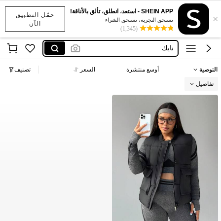
SHEIN APP - استعد، انطلق، تألق بالأناقة!
حمّل التطبيق
×
x sports
تستحق التجربة، تستحق الشراء
الآن
(1,345)
addidass
نايك
اديداس رجال
التوصية
أوسع منتشرة
السعر
تصنيف
نايك احذيه
تفاصيل
x sports
addidass