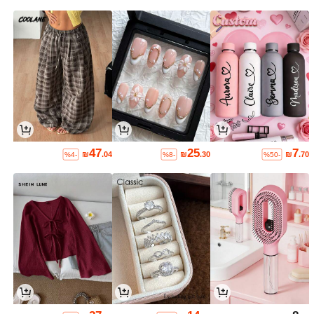
47
25
7
₪
.04
₪
.30
₪
.70
%4-
%8-
%50-