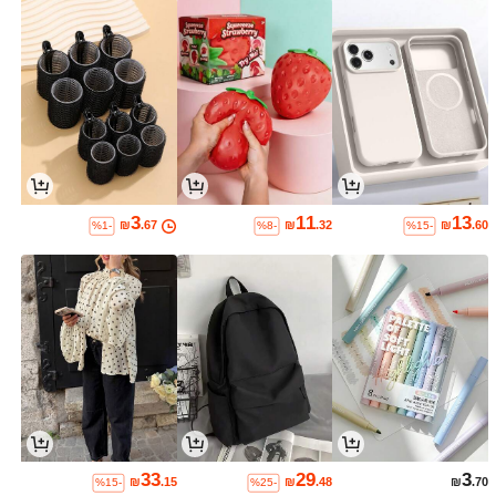
3
11
13
₪
.67
₪
.32
₪
.60
%1-
%8-
%15-
33
29
3
₪
.15
₪
.48
₪
.70
%15-
%25-