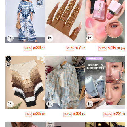
33
7
15
₪
.15
₪
.57
₪
.30
%15-
%15-
%27-
35
33
22
₪
.88
₪
.15
₪
.00
%8-
%15-
%24-