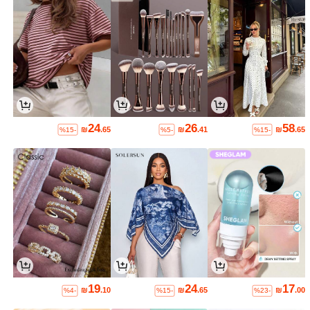
24
26
58
₪
.65
₪
.41
₪
.65
%15-
%5-
%15-
19
24
17
₪
.10
₪
.65
₪
.00
%4-
%15-
%23-