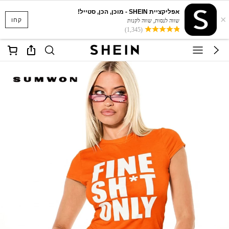
אפליקציית SHEIN - מוכן, הכן, סטייל!
×
קחו
שווה לנסות, שווה לקנות
(1,345)