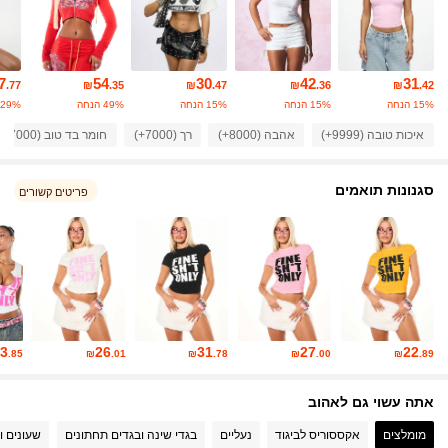
870K עוקבים
4.86
870K עוקבים
4.86
7
54
30
42
31
.77
₪
.35
₪
.47
₪
.36
₪
.42
870K עוקבים
4.86
15% הנחה
15% הנחה
15% הנחה
49% הנחה
29% הנחה
איכות טובה (9999+)
אהבה (8000+)
רך (7000+)
חומר בד טוב (7000+)
870K עוקבים
4.86
סגנונות תואמים
870K עוקבים
פריטים קשורים
4.86
870K עוקבים
4.86
3
26
31
27
22
.85
₪
.01
₪
.78
₪
.00
₪
.89
אתה עשוי גם לאהוב
מומלצים
אקססוריס לביגוד
נעליים
בגדי שינה ובגדים תחתונים
שעונים ו