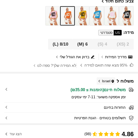
צבע: כתום חלוד
מידה
:
US
סטנדרטי
(L)
8/10
(M)
6
(S)
4
(XS)
2
מדריך המידות
בדוק את הגודל שלי
95%
מצא שזה תואם למידה
לא המידה שלך? ספרו לנו
משלוח ל
Israel
משלוח חינם(הזמנות ≥ ₪35.00)
זמן אספקה ​​משוער:
7-11 ימי עסקים
החזרות בחינם
תשלומים בטוחים · הגנת הפרטיות
4.86
(98)
הצג עוד