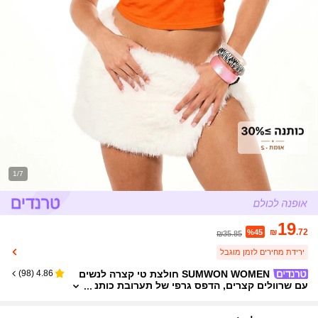
1/7
19
₪
.72
%45
₪35.85
ירידת מחירים לזמן מוגבל
SUMWON WOMEN חולצת טי קצרה לנשים
)
98
(
4.86
עם שרוולים קצרים, הדפס גרפי של תערובת כותנ
ה, חולצה קיץ מזדמנת