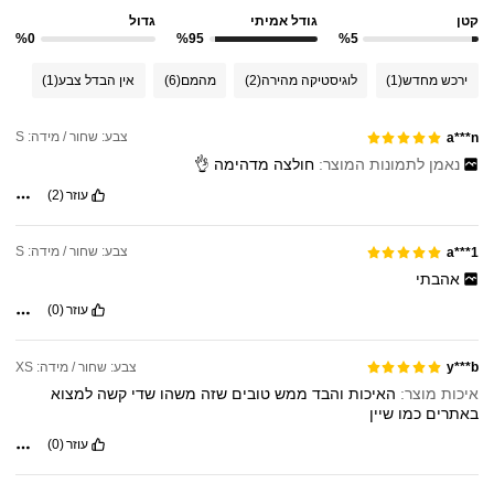
קטן
גודל אמיתי
גדול
%0
%95
%5
ירכש מחדש
(1)
לוגיסטיקה מהירה
(2)
מהמם
(6)
אין הבדל צבע
(1)
צבע: שחור / מידה: S
a***n
נאמן לתמונות המוצר:
חולצה
מדהימה
👌
עוזר
(2)
צבע: שחור / מידה: S
a***1
אהבתי
עוזר
(0)
צבע: שחור / מידה: XS
y***b
איכות מוצר:
האיכות
והבד
ממש
טובים
שזה
משהו
שדי
קשה
למצוא
באתרים
כמו
שיין
עוזר
(0)