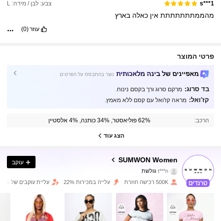
צבע: לבן / מידה: L
s***1
מהממתתתתתתת
אין
כאלה
בארץ
עוזר
(0)
פרטי המוצר
מאפיינים של בינה מלאכותית
נוצר בהתבסס על הפרטים
בד סרוג:
מרקם סרוג ורך בקסם נינוח.
קז'ואל:
מראה קז'ואל עם קסם ללא מאמץ.
870K עוקבים
4.86
הרכב:
62% פוליאסטר, 34% כותנה, 4% אלסטיין
870K עוקבים
4.86
הצג עוד
870K עוקבים
4.86
SUMWON Women
עוקב
t***n
גולשת
870K עוקבים
4.86
500K רכישה חוזרת
עלייה במכירות 22%
עליית עוקבים של 15%
870K עוקבים
4.86