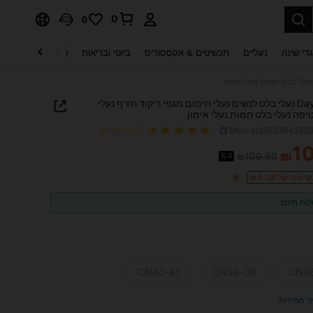
0
0
די שינה
נעליים
תכשיטים & אקססוריס
ביוטי ובריאות
טקסטיל לבית
ט
Daydance נעלי בלט לנשים נעלי חימום מגפי ריקוד חורף נעלי
יפה נעלי בלט חמות נעלי אימון
SKU: st2505294352
(97 ביקורות)
1
₪
%4
₪109.50
PRICE AND AVAILABIL
ית של ₪4.38
וח חינם
CN40-41
CN38-39
CN3
ך המידות