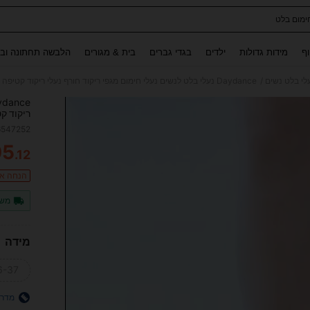
ימום בלט
Use up and down arrow keys to חיפוש אחרון and לחפש ולמצוא. Press Enter to select.
וף
מידות גדולות
ילדים
בגדי גברים
בית & מגורים
הלבשה תחתונה ובג
/
לי בלט נשים
Daydance נעלי בלט לנשים נעלי חימום מגפי ריקוד חורף נעלי ריקוד קטיפה נעלי בלט חמות נעלי אימון
ריקוד קט
6547252
05
.12
ITY
הנחה אקרא
משל
מידה
6-37
מדרי