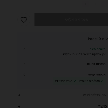
 מוצר זה אזל
אזל מהמלאי
וח ל
Israel
משלוח חינם
זמן אספקה ​​משוער:
7-11 ימי עסקים
החזרות בחינם
אבטחת קניות
תשלומים בטוחים
הגנת הפרטיות
EVA,בד,להחליק על
 כושר
6K
48
4.83