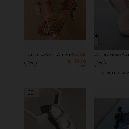
Wuyuan נעלי בלט/כפכפי בלט מבד אלסטי עם בטנה - מספקות תמיכה ונוחות מושלמות לרקדנים מקצועיים בבלט, ג'אז, ריקוד לירי, ריקוד עכשווי ויוגה, ומשפרות את הגמישות.
נעלי ריקוד לטיני אלגנטיות בצבע ברונזה/שחור לנשים, סוליה רכה ונוחה, מתאימות לטנגו, סלסה וריקודים, עקב 7.5 ס"מ נעלי כלה מעוטרות באבני חן לנשים, עקב חזק, עקב 7.5 ס"מ
%5
₪118.18
משוער
ל לקוחות חוזרים