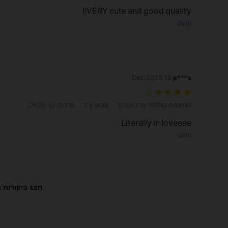
VERY cute and good quality!!
תרגם
13 Dec,2025
p***s
התאמה כוללת: גודל אמיתי, צבע: ורוד, מידה: CN36-37
התאמה כוללת:
גודל אמיתי
צבע:
ורוד
מידה:
CN36-37
Literally in loveeee
תרגם
הצג ביקורות נ