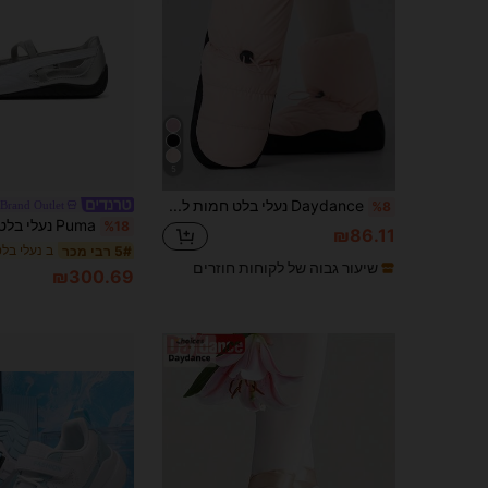
5
Daydance נעלי בלט חמות לחורף לנשים, נעלי ריקוד לנשים, מגפי בלט חמות, תרגול
Brand Outlet
%8
%18
₪86.11
ב נעלי בל
5# רבי מכר
שיעור גבוה של לקוחות חוזרים
₪300.69