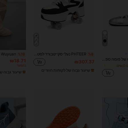
4
PHTEER נעלי סקייטבורד לסטודנטים עם גלגלים, כפתור גלגלים נשלף, הרחבה אוטומטית של 4 גלגלים, נוחות, מתאימות לבנים, בנות, בני נוער ומבוגרים לספורט חוץ
%19
%8
Puma נעלי בלט של פומה ספידקט, נעלי בלט שטוחות עם סוליות דקות, סגנון מרי ג'יין, נוחות ורב-תכליתיות, עקב שטוח, כסף נוזלי, נעליים נמוכות, נעליים יומיומיות, נשים
₪18.71
₪307.37
משוער
ט לנשים
שיעור גבוה של לקוחות חוזרים
שיעור גבוה ש