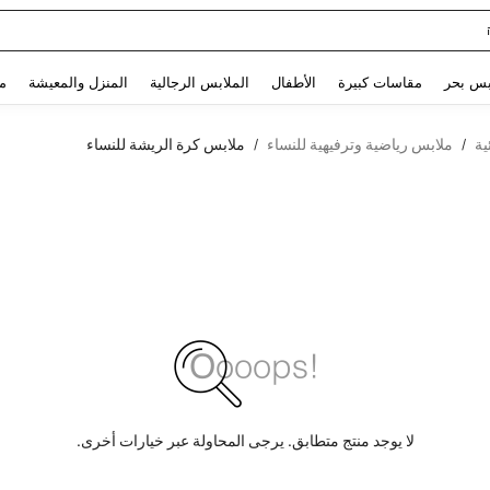
Use up and down arrow keys to البحث الأخير and البحث والعثور. Press Enter to select.
بس بحر
مقاسات كبيرة
الأطفال
الملابس الرجالية
المنزل والمعيشة
م
ية
ملابس رياضية وترفيهية للنساء
ملابس كرة الريشة للنساء
/
/
لا يوجد منتج متطابق. يرجى المحاولة عبر خيارات أخرى.