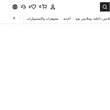
0
0
لابس داخلية، وملابس نوم
أحذية
مجوهرات واكسسوارات
الصحة & الجمال