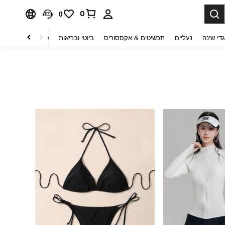
0
0
די שינה
נעליים
תכשיטים & אקססוריס
ביוטי ובריאות
טקסטיל לבית
ט