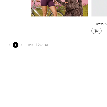
Adidas סט בגדי ים ביקיני מינימליסטי ונוח ספורטיבי קז'ואל אופנתי עם רצועות ספגטי לנשים H62031
1
סך הכל 1 דפים