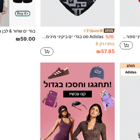
F-Sports
Adidas סט בגדי ים ביקיני ספורטיבי קז'ואל אופנתי ונוח לנשים עם רצועות ספגטי H62032
Adidas סט בגדי ים ביקיני מינימליסטי נוח ספורטיבי קז'ואל אופנתי עם רצועות ספגטי לנשים HD0880
%70
₪59.00
נותרו רק 6
₪57.85