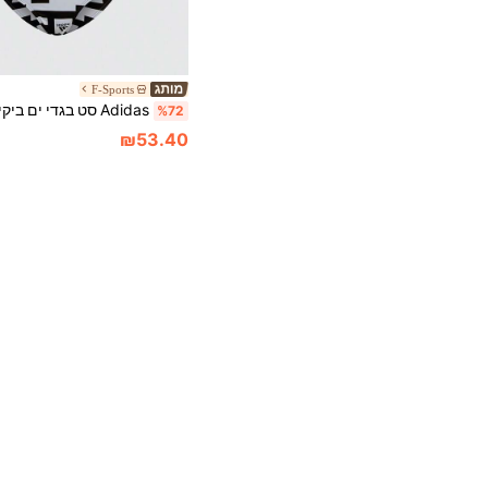
F-Sports
%72
₪53.40