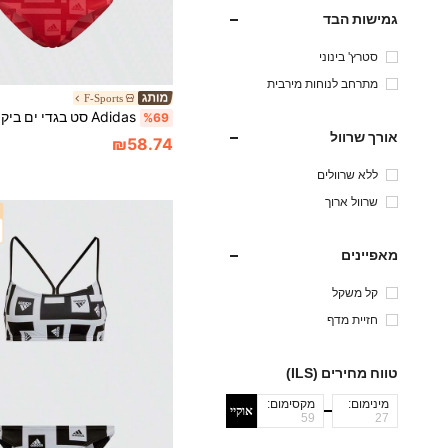
גמישות הבד
סטרץ' בינוני
מתרחב לנוחות מירבית
F-Sports
%69
אורך שרוול
₪58.74
ללא שרוולים
שרוול ארוך
מאפיינים
קל משקל
חזיית מדף
טווח מחירים (ILS)
מינימום:
מקסימום:
אוקיי