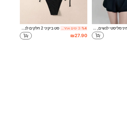
בגד ים שחור & לבן מינימליסטי לנשים, בגד ים פרימיום עם שרוול ארוך, חצאית חוף & מכנסיים קצרים 2-ב-1, מתאים לשחייה & רכיבה על אופניים
סט ביקיני 2 חלקים לנשים בצבע שחור נקי, חלק עליון עם צווארון הולטר וקשירה בגב, חלק תחתון עם קשירה בצד וגזרה גבוהה, בגד ים מופרד לחופשה בחוף ולספורט
%4
3 ימים אחרונים
₪27.90