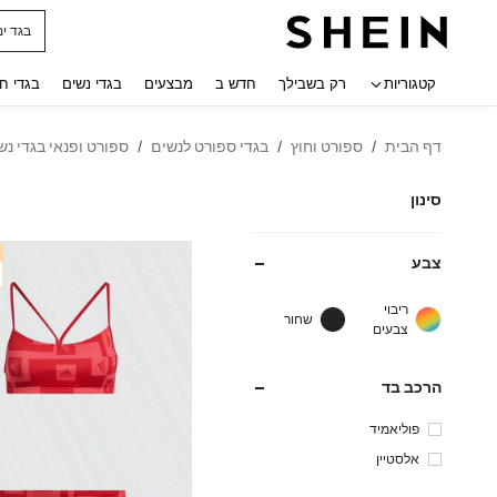
חולצו
 navigate search
קטגוריות
רק בשבילך
חדש ב
מבצעים
בגדי נשים
בגדי ח
דף הבית
ספורט וחוץ
בגדי ספורט לנשים
ספורט ופנאי בגדי נש
/
/
/
סינון
צבע
ריבוי
שחור
צבעים
הרכב בד
פוליאמיד
אלסטיין