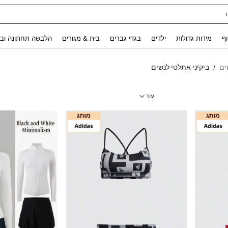
ת נשים
Use up and down arrow keys to חיפוש אחרון and לחפש ולמצוא. Press Enter to select.
וף
מידות גדולות
ילדים
בגדי גברים
בית & מגורים
הלבשה תחתונה ובג
ים
ביקיני אתלטי לנשים
/
עוד