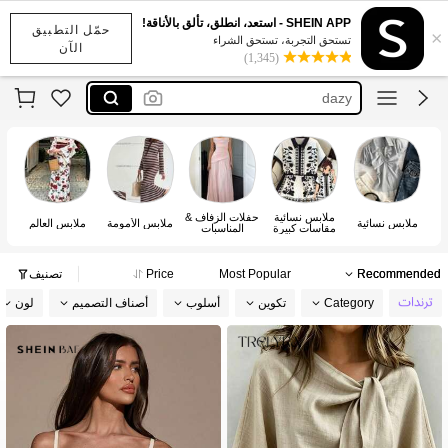
maija
SHEIN APP - استعد، انطلق، تألق بالأناقة!
حمّل التطبيق
×
motf
تستحق التجربة، تستحق الشراء
الآن
(1,345)
dazy
anewsta
kpytomoa
maija
motf
ملابس نسائية
حفلات الزفاف &
ملابس نسائية
ملابس الأمومة
ملابس العالم
مقاسات كبيرة
المناسبات
وم
Recommended
Most Popular
Price
تصنيف
Category
تكوين
أسلوب
أصناف التصميم
لون