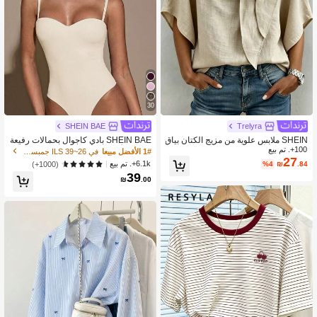
30
SHEIN BAE
Trelyra
SHEIN ملابس علوية من مزيج الكتان بياق
SHEIN BAE بادي كاجوال بحمالات رفيعة
100+. تم بيع
ة V وربطة وأكمام خفاشية، ملابس علوية
باللون الأحادي للنساء، صيفي
1# الأفضل مبيعا
في 26~39 ILS جمبسوت وبدلات الجسم النسائية
ريفية بأسلوب كوتج كور، ملابس علوية عم
27
6.1k+. تم بيع
(1000+)
%4
₪
.84
ل كاجوال للتنقل، مناسب للهالوين والمه
39
رجانات والشاطئ والاستخدام اليومي
₪
.00