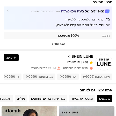
פרטי המוצר
מאפיינים של בינה מלאכותית
נוצר בהתבסס על הפרטים
בד:
מראה בד קלאסי, נוח ללבישה.
יומיומי:
סטייל יומיומי עם קסם ללא מאמץ.
1M עוקבים
4.91
הרכב:
100% פוליאסטר
הצג עוד
1M עוקבים
4.91
SHEIN LUNE
עוקב
1M עוקבים
4.91
s***0
שילם
לפני יום אחד
8.9M נמכרו לאחרונה
13.6M רכישה חוזרת
איכות טובה (9999+)
יפה (9999+)
כמו בתמונה (9999+)
רך (9999+)
1M עוקבים
4.91
אתה עשוי גם לאהוב
1M עוקבים
4.91
מומלצים
אקססוריס לביגוד
בגדי שינה ובגדים תחתונים
נעליים
שעונים ו
1M עוקבים
4.91