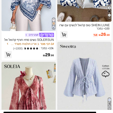
10
SHEIN LUNE טופ קז'ואל לנשים עם שרו
100+ נמכר
ולים מתרחבים ושרוכים מודפסים, מתאים
לסתיו/חורף
26
#צעיפים
%8
₪
.68
SOLERSUN נשים סתיו חורף קז'ואל אל
גנטי צווארון אסימטרי שרוול ארוך חולצה
1# רבי מכר
ב אריג חולצות משרד רכות
אסימטרית מכפלת אופנתית וינטג' שקיע
10k+ נמכר
(1000+)
ה הדפס חג חולצות עם שרוולי עטלף הגע
29
ה חדשה רב-תכליתית, סתיו חורף, נסיעות
₪
.00
יומיומיות, יציאה
6