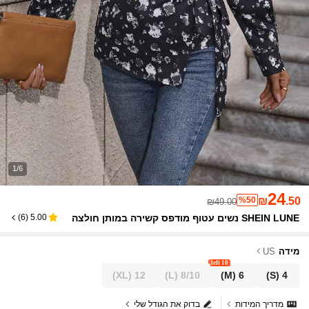
1/6
24
%50
₪
.50
₪49.00
SHEIN LUNE נשים עטוף מודפס קשירה במותן חולצה
)
6
(
5.00
מידה
US
10 left
(XL)
12
(L)
8/10
(M)
6
(S)
4
מדריך המידות
בדוק את הגודל שלי