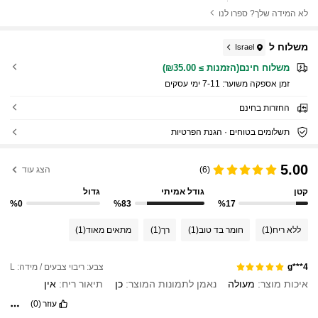
לא המידה שלך? ספרו לנו
משלוח ל
Israel
משלוח חינם(הזמנות ≥ ₪35.00)
זמן אספקה ​​משוער:
7-11 ימי עסקים
החזרות בחינם
תשלומים בטוחים · הגנת הפרטיות
5.00
(6)
הצג עוד
קטן
גודל אמיתי
גדול
%0
%83
%17
ללא ריח
(1)
חומר בד טוב
(1)
רך
(1)
מתאים מאוד
(1)
צבע: ריבוי צבעים / מידה: L
g***4
איכות מוצר:
מעולה
נאמן לתמונות המוצר:
כן
תיאור ריח:
אין
עוזר
(0)