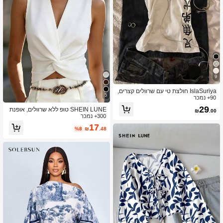
9
IslaSuriya חולצת טי עם שרוולים קצרים,
5
90+ נמכר
צווארון עומד, קז'ואל ורב-תכליתית לנשים
29
SHEIN LUNE טופ ללא שרוולים, אופנת
₪
.00
300+ נמכר
נסיעות, עיצוב טוויסט אלגנטי
17
%8
₪
.48