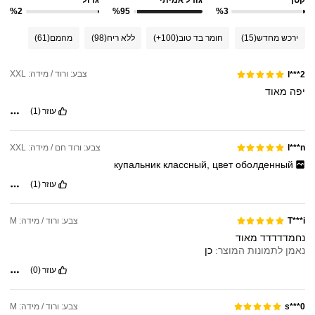
קטן
גודל אמיתי
גדול
%2
%95
%3
ירכש מחדש
(15)
חומר בד טוב
(100+)
ללא ריח
(98)
מהמם
(61)
צבע: ורוד / מידה: XXL
l***2
יפה
מאוד
עוזר
(1)
צבע: ורוד חם / מידה: XXL
l***n
купальник
классный,
цвет
оболденный
עוזר
(1)
צבע: ורוד / מידה: M
T***i
נחמדדדדד
מאוד
נאמן לתמונות המוצר:
כן
עוזר
(0)
צבע: ורוד / מידה: M
s***0