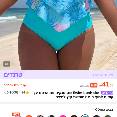
1/8
41
2 ימים אחרונים
₪
.65
%15
₪49.00
Swim Lushoire סט טנקיני עם הדפס עץ
)
1000+
(
4.94
קוקוס לחוף הים לחופשת קיץ לנשים
צבע: כחול