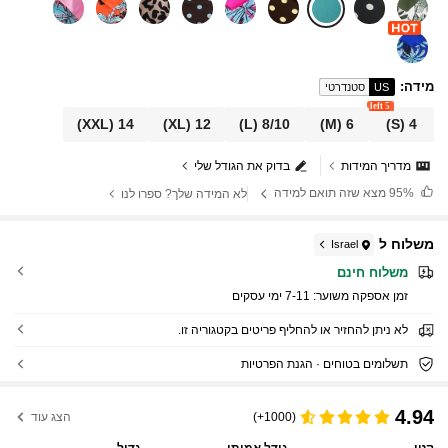
מידה
:
US
סטנדרטי
5 left
(XXL)
14
(XL)
12
(L)
8/10
(M)
6
(S)
4
מדריך המידות
בדוק את הגודל שלי
95%
מצא שזה תואם למידה
לא המידה שלך? ספרו לנו
משלוח ל
Israel
משלוח חינם
זמן אספקה ​​משוער:
7-11 ימי עסקים
לא ניתן להחזיר או להחליף פריטים בקטגוריה זו.
תשלומים בטוחים · הגנת הפרטיות
4.94
(1000+)
הצג עוד