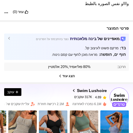
واااو
نفس
الصوره
بالظبط
עוזר
(0)
פרטי המוצר
מאפיינים של בינה מלאכותית
נוצר בהתבסס על הפרטים
בד:
מרקם פשוט לעיצוב קל.
חוף ים, חופשה:
מראה מוכן לחוף עם קסם נינוח.
317K עוקבים
4.89
הרכב:
80% פוליאמיד,20% אלסטיין
317K עוקבים
4.89
הצג עוד
Swim Lushoire
עוקב
317K עוקבים
4.89
a***2
שילם
לפני יום אחד
6.1M נמכרו לאחרונה
2.1M רכישה חוזרת
עליית עוקבים של 10%
317K עוקבים
4.89
317K עוקבים
4.89