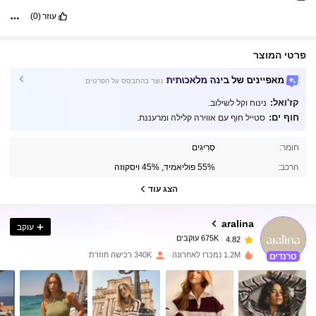
עוזר
(0)
פרטי המוצר
מאפיינים של בינה מלאכותית
נוצר בהתבסס על הפרטים
קז'ואל:
נינוח וקל לשילוב.
חוף ים:
סטייל חוף עם אווירה קלילה ומרעננת.
675K עוקבים
4.82
חומר:
סְרִיגִים
הרכב:
55% פוליאמיד, 45% ויסקוזה
675K עוקבים
4.82
הצג עוד
aralina
עוקב
675K עוקבים
4.82
c***8
שילם
לפני יום אחד
1.2M נמכרו לאחרונה
340K רכישה חוזרת
675K עוקבים
4.82
675K עוקבים