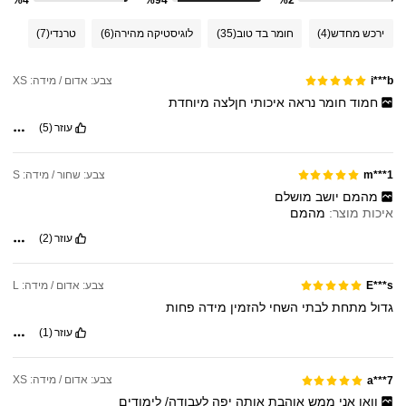
ירכש מחדש
(4)
חומר בד טוב
(35)
לוגיסטיקה מהירה
(6)
טרנדי
(7)
צבע: אדום / מידה: XS
i***b
חמוד
חומר
נראה
איכותי
חןלצה
מיוחדת
עוזר
(5)
צבע: שחור / מידה: S
m***1
מהמם
יושב
מושלם
איכות מוצר:
מהמם
עוזר
(2)
צבע: אדום / מידה: L
E***s
גדול
מתחת
לבתי
השחי
להזמין
מידה
פחות
עוזר
(1)
צבע: אדום / מידה: XS
a***7
וואו
אני
ממש
אוהבת
אותה
יפה
לעבודה/
לימודים