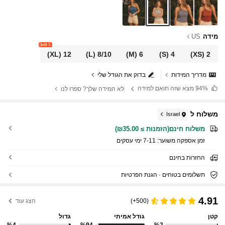
מידה
US
5 left
(XL)
12
(L)
8/10
(M)
6
(S)
4
(XS)
2
מדריך המידות
בדוק את הגודל שלי
94%
מצא שזה תואם למידה
לא המידה שלך? ספרו לנו
משלוח ל
Israel
משלוח חינם(הזמנות ≥ ₪35.00)
זמן אספקה ​​משוער:
7-11 ימי עסקים
החזרות בחינם
תשלומים בטוחים · הגנת הפרטיות
4.91
(500+)
הצג עוד
קטן
גודל אמיתי
גדול
%4
%94
%2