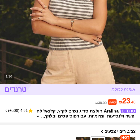
1/10
23
₪
.40
%40
₪39.00
Aralina חולצת סריג נשים לקיץ, קז'ואל לח
)
500+
(
4.91
ופשה ולנסיעות יומיומיות, עם דפוס פסים ובלוקי
ם של צבע, כתף אחת, גזרה צמודה
צבע: ריבוי צבעים