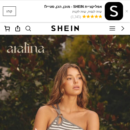
אפליקציית SHEIN - מוכן, הכן, סטייל!
×
קחו
שווה לנסות, שווה לקנות
(1,345)