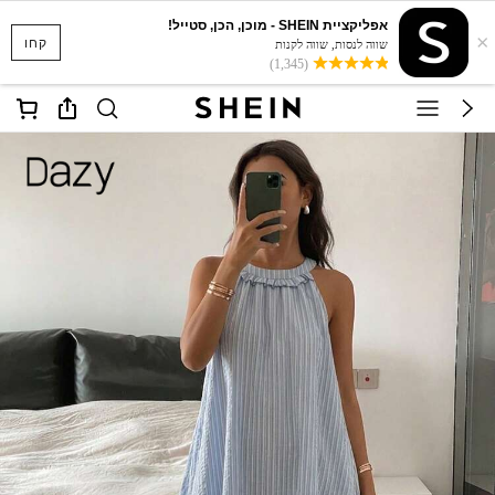
אפליקציית SHEIN - מוכן, הכן, סטייל!
×
קחו
שווה לנסות, שווה לקנות
(1,345)