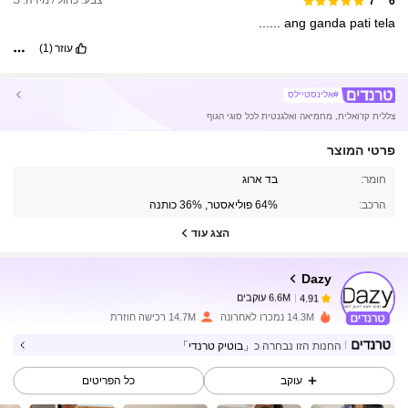
צבע: כחול / מידה: S
6***7
......
ang
ganda
pati
tela
עוזר
(1)
#אלינסטיילס
צללית קז'ואלית, מחמיאה ואלגנטית לכל סוגי הגוף
פרטי המוצר
6.6M עוקבים
4.91
חומר:
בד ארוג
הרכב:
64% פוליאסטר, 36% כותנה
הצג עוד
6.6M עוקבים
4.91
Dazy
6.6M עוקבים
4.91
h***1
שילם
לפני יום אחד
14.3M נמכרו לאחרונה
14.7M רכישה חוזרת
החנות הזו נבחרה כ
「בוטיק טרנדי」
6.6M עוקבים
4.91
עוקב
כל הפריטים