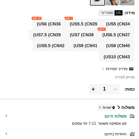
מידה
:
US
סטנדרטי
10 left
5 left
US6
(CN36)
US5.5
(CN35)
US5
(CN34)
6 left
US7.5
(CN39)
US7
(CN38)
US6.5
(CN37)
US9.5
(CN42)
US9
(CN41)
US8
(CN40)
US10
(CN43)
מדריך המידות
מדויק למידה
כמות:
משלוח ל
Israel
משלוח חינם
זמן אספקה ​​משוער:
7-11 ימי עסקים
החזרות בחינם