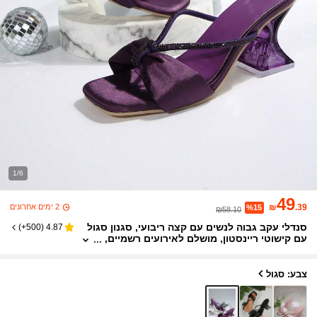
1/6
49
2 ימים אחרונים
₪
.39
%15
₪58.10
סנדלי עקב גבוה לנשים עם קצה ריבועי, סגנון סגול
)
500+
(
4.87
עם קישוטי ריינסטון, מושלם לאירועים רשמיים,
מסיבות חוץ, חתונות & לבישת קיץ
צבע: סגול