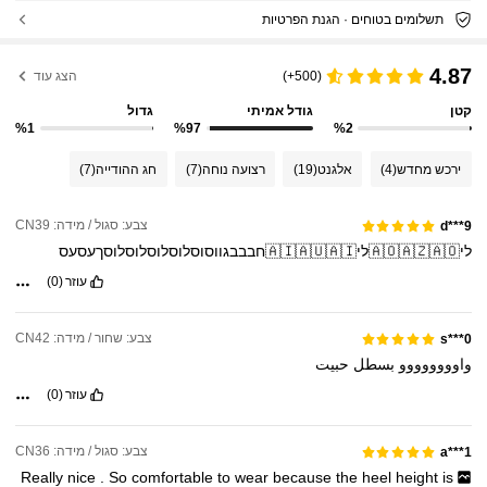
תשלומים בטוחים · הגנת הפרטיות
4.87
(500+)
הצג עוד
קטן
גודל אמיתי
גדול
%1
%97
%2
ירכש מחדש
(4)
אלגנט
(19)
רצועה נוחה
(7)
חג ההודייה
(7)
צבע: סגול / מידה: CN39
d***9
לי🇦🇴🇦🇿🇦🇴לי🇦🇮🇦🇺🇦🇮חבבבגווסוסלוסלוסלוסלוסךעסעס
עוזר
(0)
צבע: שחור / מידה: CN42
s***0
واوووووووو
بسطل
حبيت
עוזר
(0)
צבע: סגול / מידה: CN36
a***1
Really
nice
.
So
comfortable
to
wear
because
the
heel
height
is