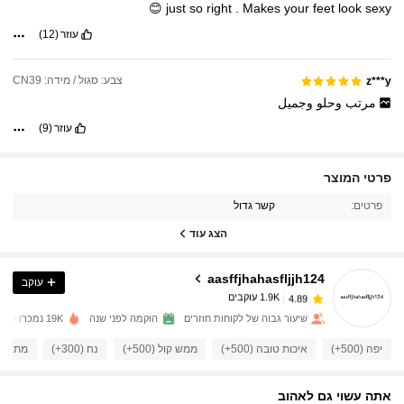
😊
just
so
right
.
Makes
your
feet
look
sexy
עוזר
(12)
צבע: סגול / מידה: CN39
z***y
مرتب
وحلو
وجميل
עוזר
(9)
פרטי המוצר
1.9K עוקבים
4.89
פרטים:
קשר גדול
הצג עוד
1.9K עוקבים
4.89
aasffjhahasfljjh124
עוקב
1.9K עוקבים
4.89
r***6
שילם
לפני יום אחד
שיעור גבוה של לקוחות חוזרים
הוקמה לפני שנה
19K נמכרו לאחרונה
1.9K עוקבים
4.89
יפה (500+)
איכות טובה (500+)
ממש קול (500+)
נח (300+)
מתאים מא
אתה עשוי גם לאהוב
1.9K עוקבים
4.89