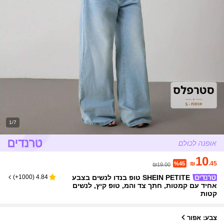
1/7
10
₪
.45
%45
₪19.00
SHEIN PETITE טופ בנדו לנשים בצבע
)
1000+
(
4.84
אחיד עם קמטות, חתך צד והמ, טופ קיץ, לנשים
קטות
צבע: אפור