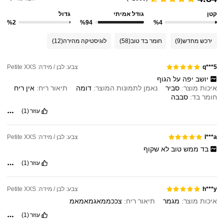
קטן
גודל אמיתי
גדול
%2
%94
%4
ירכש מחדש
(9)
חומר בד טוב
(58)
לוגיסטיקה מהירה
(12)
צבע: לבן / מידה: Petite XXS
5***q
יושב
יפה
על
הגוף
איכות מוצר:
סביר
נאמן לתמונות המוצר:
דומה
תיאור ריח:
אין
ריח
חומר בד:
סבבה
עוזר
(1)
צבע: לבן / מידה: Petite XXS
I***a
בד
ממש
טוב
לא
שקוף
עוזר
(1)
צבע: לבן / מידה: Petite XXS
h***y
איכות מוצר:
מגמר
תיאור ריח:
צככממאגמאמאמ
עוזר
(1)