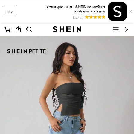
אפליקציית SHEIN - מוכן, הכן, סטייל!
×
קחו
שווה לנסות, שווה לקנות
(1,345)