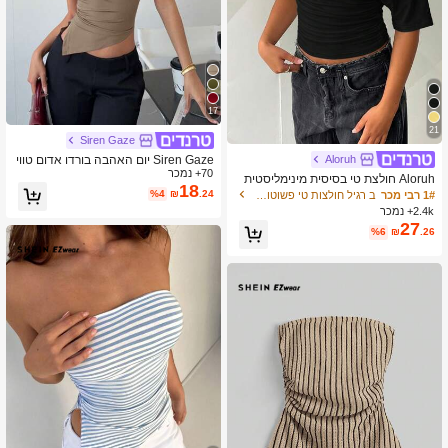
17
21
Siren Gaze
Siren Gaze יום האהבה בורדו אדום טווי
Aloruh
70+ נמכר
סט כתף אחת טופ אלגנטי אלגנטי לנשים
Aloruh חולצת טי בסיסית מינימליסטית
18
עם כתפיים אסימטריות ומותן צמוד
%4
₪
.24
1# רבי מכר
ב רגיל חולצות טי פשוטות וקז'ואליות
2.4k+ נמכר
27
%6
₪
.26