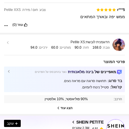
צבע: חום / מידה: Petite XXS
r***5
ממש
יפה
ובאורך
המתאים
עוזר
(0)
הדוגמנית לובשת:
Petite XS
גובה:
168.0
חזה:
90.0
מותניים:
60.0
ירכיים:
94.0
פרטי המוצר
מאפיינים של בינה מלאכותית
נוצר בהתבסס על הפרטים
בד סרוג:
תחושה סרוגה עם מראה נעים.
קז'ואל:
סטייל נינוח ליומיום.
2.3M עוקבים
4.91
הרכב:
90% פוליאסטר, 10% אלסטיין
הצג עוד
2.3M עוקבים
4.91
SHEIN PETITE
עוקב
2.3M עוקבים
4.91