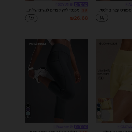
SOYUN
Ac
Activina מכנסי ספורט קצרים לנשים בצבע אחיד עם מותניים גבוהים וכיסים
מכנסי לחץ קצרים לנשים של Soyun עד אמצע הירכיים, רכים וידידותיים לעור, מתאימים ליוגה וספורט בחוץ באביב, קיץ וסתיו
%8
₪26.68
14
11
Powerista
GLOW