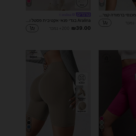
4
4
SHEIN Sports מכנסי ברמודה קצרים בצבע אחיד עם מותן גבוה לנשים
aralina
Aralina בגדי פנאי אקטיבית פסטל ורוד חותלות להרמה תחתית גבוהה
₪39.00
200+ נמכר
11
5