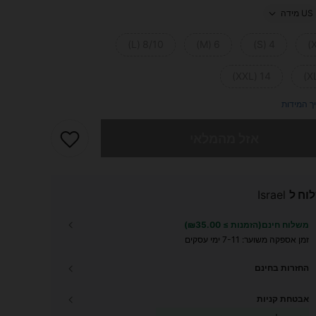
US מידה
8/10 (L)
6 (M)
4 (S)
14 (XXL)
ך המידות
 מוצר זה אזל
אזל מהמלאי
וח ל
Israel
משלוח חינם(הזמנות ≥ ₪35.00)
זמן אספקה ​​משוער:
7-11 ימי עסקים
החזרות בחינם
אבטחת קניות