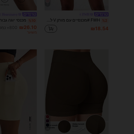
7
Hearuisavy
FWH
FWH #מכנסיים עם מותן V לבחורה חמה עיצוב מותן V מינימליסטי / מותן V צמודה המדגישה את קו המותניים / גזרת מותן V מינימליסטית נקייה עם אפקט הרמת ישבן / גזרת הרמת ישבן / גזרת אופטימיזציה של קימורים רב-שימושית מתאימה ללבישה בחוץ / יצירת מראה מעוצב / מתאימה לסגנון יומיומי מכנסי ספורט קצרים לנשים / מכנסיים קצרים / מכנסיים קצרים רב-שימושיים עם מותן V לנשים
%10
%2
₪26.10
800+ נמכר
₪18.54
משוער
36