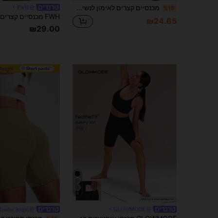
מכנסיים קצרים לאימון לנשים ללא תפרים, מותן גבוהה, הרמת ישבן, שליטה על הבטן, ללא תפר קדמי, עמידים לסקוואט, מתיחה 4-כיוונית, מכנסי רכיבה ליוגה וכושר, ספורט
FWH
%15
₪24.65
₪29.00
6
Tender Angel
GLOWMODE
ב כִּיס מכנסי ספורט לנשים
7# רבי מכר