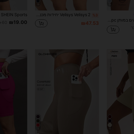
19
16
Velisys Velisys 2 יחידות מכנסי יוגה ספורטיביים תואמים בצבע שחור ואפור
%3
מכנסי יוגה גבוהים במותן 1pc, מכנסי ריצה אימון רכיבה על אופניים לנשימה בחוץ ספורט
₪19.00
60+ נמכר
₪47.53
8
10