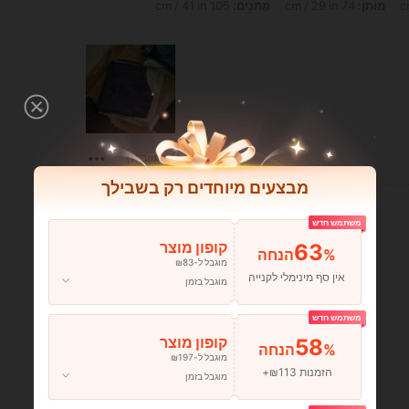
מוֹתֶן:
74 cm / 29 in
מָתנַיִם:
105 cm / 41 in
עוזר (1)
מבצעים מיוחדים רק בשבילך
משתמש חדש
63
קופון מוצר
%הנחה
מוגבל ל-₪83
אין סף מינימלי לקנייה
מוגבל בזמן
משתמש חדש
58
קופון מוצר
%הנחה
מוגבל ל-₪197
הזמנות ₪113+
מוגבל בזמן
עוזר (1)