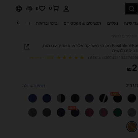
0
0
די שינה
נעליים
תכשיטים & אקססוריס
ביוטי ובריאות
טקסטיל לבית
ט
Easithlete Easithlete מכנסי כושר קז'ואל בצבע אחיד עם מותן
ם כיסים לנשים
SKU: st26042413247409
(1000+ ביקורות)
2
₪
PRICE AND AVAILABIL
זנגביל
תמונה גדולה