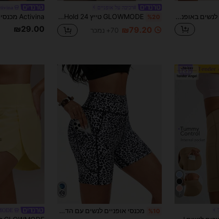
#רכיבה על אופניים
tivina
FWH מכנסיים קצרים לנשים באופנה אלסטית קז'ואל אלגנטית לספורט וכושר - אביב/קיץ רב-שימושיים רטרו מינימליסטיים מחטבים במות גבוהה נוחים לריצה וסגנון רחוב מתאימים לכל לוק גרסה משודרגת (עם כיסים/מכנסיים קצרים ליוגה עם גזרת Butt-Lifting מחטבת לישבן בצורת אפרסק) מכנסיים קצרים ספורטיביים אלגנטיים רטרו | אביב/קיץ רב-שימושיים מתאימים לכל לוק גרסה משודרגת, עיצוב אלסטי במות גבוהה, מינימליסטי מחטב, התאמה נוחה. גזרה מחטבת לישבן, משולב עם כיסים פרקטיים
GLOWMODE טייץ CoreHold FeatherFit™-Sculpt CoreHold 24 אינץ' ללא החלקה, גזרה מחזקת, בקרת בטן ללא תפר קדמי עם כיסים בצדדים, עוצמה בינונית, אימון, ריצה, חדר כושר
%20
₪29.00
₪79.20
70+ נמכר
7
מכנסי אופניים לנשים עם הדפס נמרים במותן גבוהה, כיסים, 5 אינץ', שליטה בבטן, מכנסי כושר ויוגה לספורט
MODE
%10