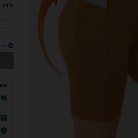
מידה
2 (XS)
12 (XL)
מדרי
מצטערים,
משל