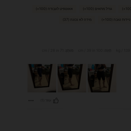
גודל מתאים (100+)
אאוטפיט לעבודה (100+)
ניידות טובה (100+)
מידה לא נכונה (37)
חָזֶה:
100 cm / 39 in
מוֹתֶן:
71 cm / 28 in
עוזר (1)