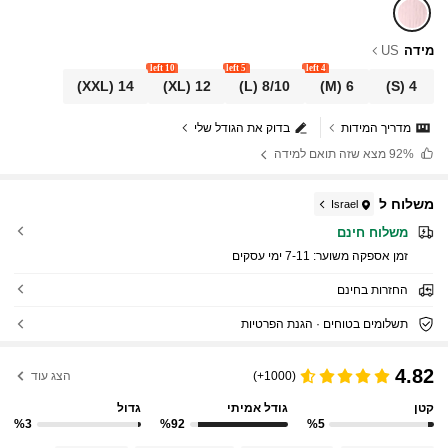
מידה
US
10 left
5 left
4 left
(XXL)
14
(XL)
12
(L)
8/10
(M)
6
(S)
4
מדריך המידות
בדוק את הגודל שלי
92%
מצא שזה תואם למידה
משלוח ל
Israel
משלוח חינם
זמן אספקה ​​משוער:
7-11 ימי עסקים
החזרות בחינם
תשלומים בטוחים · הגנת הפרטיות
4.82
(1000+)
הצג עוד
קטן
גודל אמיתי
גדול
%3
%92
%5