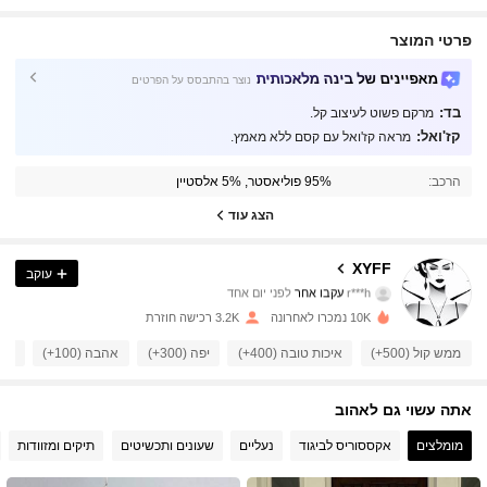
פרטי המוצר
מאפיינים של בינה מלאכותית
נוצר בהתבסס על הפרטים
בד:
מרקם פשוט לעיצוב קל.
קז'ואל:
מראה קז'ואל עם קסם ללא מאמץ.
2.5K עוקבים
4.84
הרכב:
95% פוליאסטר, 5% אלסטיין
2.5K עוקבים
4.84
הצג עוד
2.5K עוקבים
4.84
XYFF
עוקב
r***h
עקבו אחר
לפני יום אחד
2.5K עוקבים
4.84
10K נמכרו לאחרונה
3.2K רכישה חוזרת
2.5K עוקבים
ממש קול (500+)
איכות טובה (400+)
יפה (300+)
אהבה (100+)
מתאי
4.84
2.5K עוקבים
4.84
אתה עשוי גם לאהוב
מומלצים
אקססוריס לביגוד
נעליים
שעונים ותכשיטים
תיקים ומזוודות
2.5K עוקבים
4.84