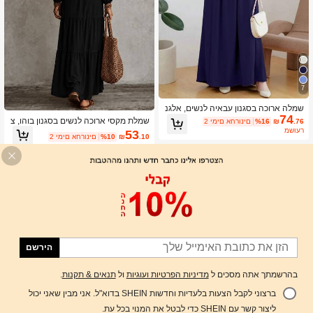
7
שמלה ארוכה בסגנון עבאיה לנשים, אלגנ
74
טית ונוחה, צווארון עגול, לאביב וסתיו
שמלת מקסי ארוכה לנשים בסגנון בוהו, צ
.76
₪
%16
2 ימים אחרונים
ווארון עגול, שרוולי בלון ארוכים, שרוך, מות
משוער
53
.10
₪
%10
2 ימים אחרונים
ן גבוהה, עיצוב שכבות, רפויה וזורמת, יומיו
מית לחופשה, שחורה
הירשם
בהרשמתך אתה מסכים ל
מדיניות הפרטיות ועוגיות
ול
תנאים & תקנות
.
ברצוני לקבל הצעות בלעדיות וחדשות SHEIN בדוא"ל. אני מבין שאני יכול
הוסף לעגלת הקניות
%8 הנחה!
ליצור קשר עם SHEIN כדי לבטל את המנוי בכל עת.