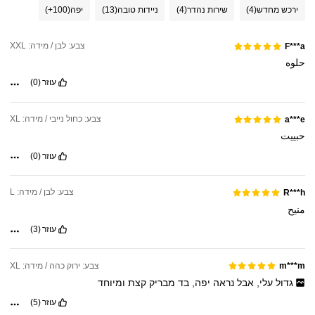
ירכש מחדש
(4)
שירות נהדר
(4)
ניידות טובה
(13)
יפה
(100+)
צבע: לבן / מידה: XXL
F***a
حلوه
עוזר
(0)
צבע: כחול נייבי / מידה: XL
a***e
حبييت
עוזר
(0)
צבע: לבן / מידה: L
R***h
منيح
עוזר
(3)
צבע: ירוק כהה / מידה: XL
m***m
גדול
עלי,
אבל
נראה
יפה,
בד
מבריק
קצת
ומיוחד
עוזר
(5)