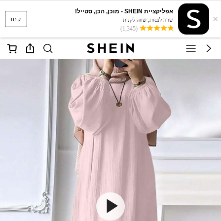
אפליקציית SHEIN - מוכן, הכן, סטייל!
×
קחו
שווה לנסות, שווה לקנות
(1,345)