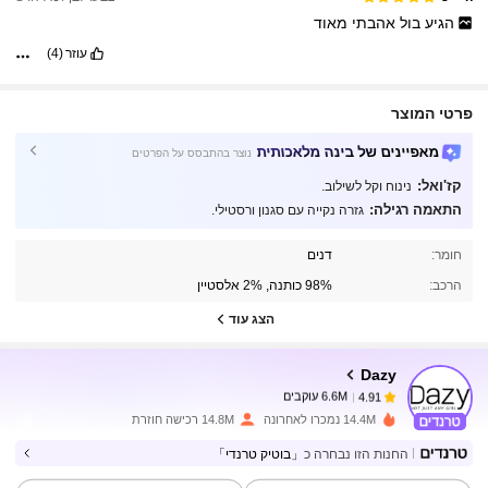
הגיע
בול
אהבתי
מאוד
עוזר
(4)
פרטי המוצר
מאפיינים של בינה מלאכותית
נוצר בהתבסס על הפרטים
קז'ואל:
נינוח וקל לשילוב.
התאמה רגילה:
גזרה נקייה עם סגנון ורסטילי.
6.6M עוקבים
4.91
חומר:
דנים
הרכב:
98% כותנה, 2% אלסטיין
הצג עוד
6.6M עוקבים
4.91
Dazy
6.6M עוקבים
4.91
14.4M נמכרו לאחרונה
14.8M רכישה חוזרת
החנות הזו נבחרה כ
「בוטיק טרנדי」
6.6M עוקבים
4.91