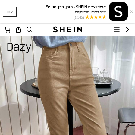
אפליקציית SHEIN - מוכן, הכן, סטייל!
×
קחו
שווה לנסות, שווה לקנות
(1,345)