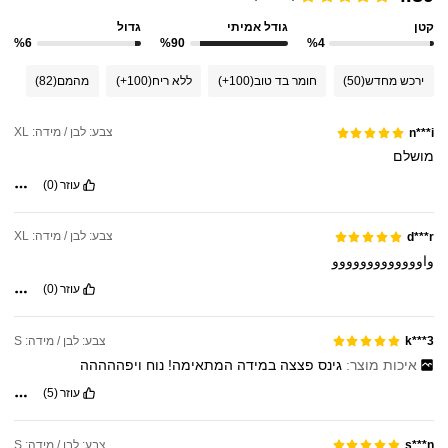
קטן
גודל אמיתי
גדול
%6
%90
%4
ירכש מחדש
(50)
חומר בד טוב
(100+)
ללא ריח
(100+)
מהמם
(82)
צבע: לבן / מידה: XL
n***i
מושלם
עוזר
(0)
צבע: לבן / מידה: XL
d***r
واووووووووووووو
עוזר
(0)
צבע: לבן / מידה: S
k***3
איכות מוצר:
גינס
פצצה
במידה
המתאימה!
נוח
ויפההההה
עוזר
(5)
צבע: לבן / מידה: S
s***n