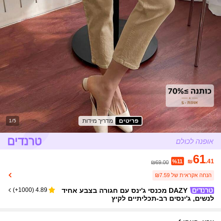
פריטים
מדריך מידות
1/5
61
₪
.41
%11
₪69.00
הנחה אקראית של ₪7.59
DAZY מכנסי ג'ינס עם חגורה בצבע אחיד
)
1000+
(
4.89
לנשים, ג'ינסים רב-תכליתיים לקיץ