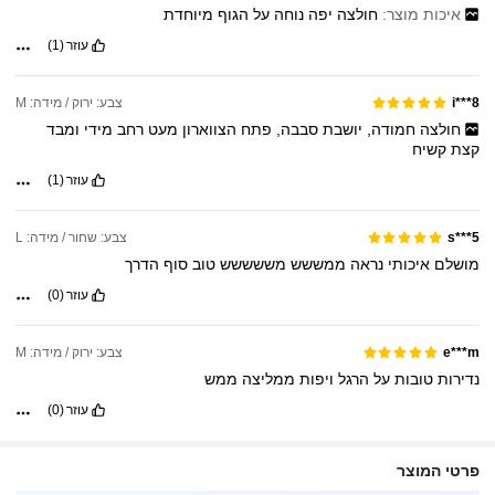
איכות מוצר:
חולצה
יפה
נוחה
על
הגוף
מיוחדת
עוזר
(1)
צבע: ירוק / מידה: M
i***8
חולצה
חמודה,
יושבת
סבבה,
פתח
הצווארון
מעט
רחב
מידי
ומבד
קצת
קשיח
עוזר
(1)
צבע: שחור / מידה: L
s***5
מושלם
איכותי
נראה
ממששש
מששששש
טוב
סוף
הדרך
עוזר
(0)
צבע: ירוק / מידה: M
e***m
נדירות
טובות
על
הרגל
ויפות
ממליצה
ממש
עוזר
(0)
פרטי המוצר