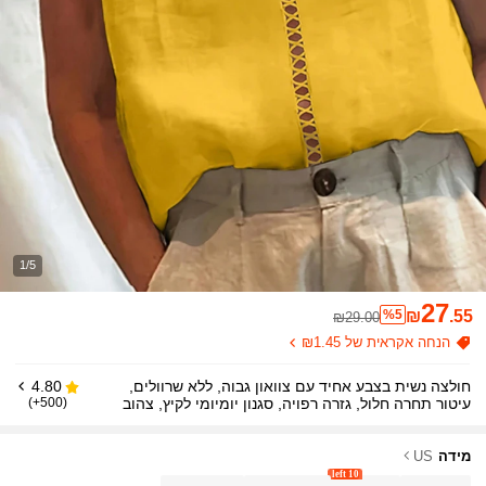
1/5
27
%5
₪
.55
₪29.00
הנחה אקראית של ₪1.45
חולצה נשית בצבע אחיד עם צוואון גבוה, ללא שרוולים,
4.80
עיטור תחרה חלול, גזרה רפויה, סגנון יומיומי לקיץ, צהוב
(500+)
מידה
US
10 left