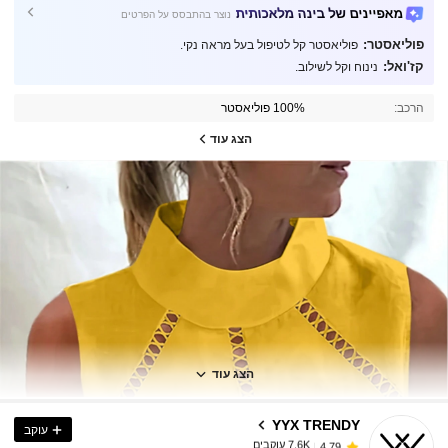
מאפיינים של בינה מלאכותית
נוצר בהתבסס על הפרטים
פוליאסטר:
פוליאסטר קל לטיפול בעל מראה נקי.
קז'ואל:
נינוח וקל לשילוב.
הרכב:
100% פוליאסטר
הצג עוד
7.6K עוקבים
4.79
7.6K עוקבים
4.79
הצג עוד
YYX TRENDY
עוקב
7.6K עוקבים
4.79
r***s
שילם
לפני יום אחד