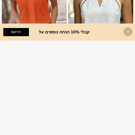
קבלי 10% הנחה נוספים על
הוסף לעגלת הקניות
הירשם
%5 הנחה!
5
SHEIN חופשה פנאי צבע אחיד חלול אא
Balvessa
וט חולצה רקומה עם שרוולי ניצן
39
Balvessa גופיית טריקו לבנה ללא שרוולי
.00
₪
משוער
ם עם צוואון V לנשים, כותנה ניתנת למעק
27
%4
₪
.84
ב