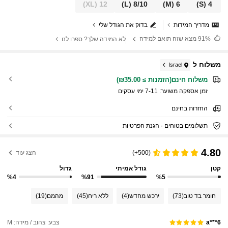
(XL)
12
(L)
8/10
(M)
6
(S)
4
מדריך המידות
בדוק את הגודל שלי
91%
מצא שזה תואם למידה
לא המידה שלך? ספרו לנו
משלוח ל
Israel
משלוח חינם(הזמנות ≥ ₪35.00)
זמן אספקה ​​משוער:
7-11 ימי עסקים
החזרות בחינם
תשלומים בטוחים · הגנת הפרטיות
4.80
(500+)
הצג עוד
קטן
גודל אמיתי
גדול
%4
%91
%5
חומר בד טוב
(73)
ירכש מחדש
(4)
ללא ריח
(45)
מהמם
(19)
צבע: צהוב / מידה: M
a***6