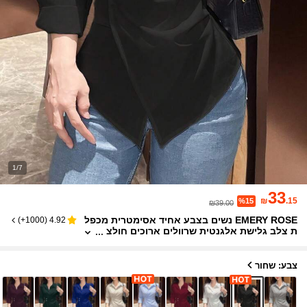
1/7
33
₪
.15
%15
₪39.00
EMERY ROSE נשים בצבע אחיד אסימטרית מכפל
)
1000+
(
4.92
ת צלב גלישת אלגנטית שרוולים ארוכים חולצ
ת נשים, חולצות שרוולים ארוכים
צבע: שחור