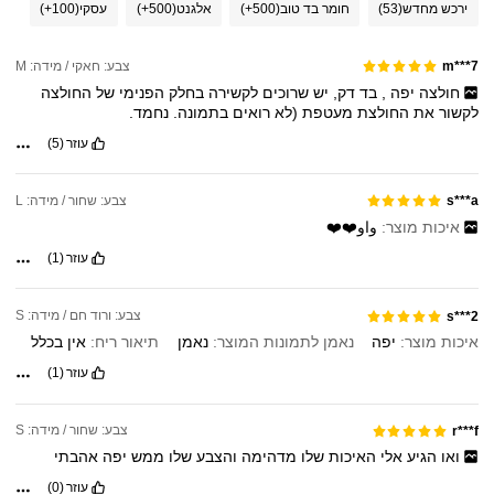
ירכש מחדש
(53)
חומר בד טוב
(500+)
אלגנט
(500+)
עסקי
(100+)
צבע: חאקי / מידה: M
m***7
חולצה
יפה
,
בד
דק,
יש
שרוכים
לקשירה
בחלק
הפנימי
של
החולצה
לקשור
את
החולצת
מעטפת
(לא
רואים
בתמונה.
נחמד.
עוזר
(5)
צבע: שחור / מידה: L
s***a
איכות מוצר:
واو❤️❤️
עוזר
(1)
צבע: ורוד חם / מידה: S
s***2
איכות מוצר:
יפה
נאמן לתמונות המוצר:
נאמן
תיאור ריח:
אין
בכלל
עוזר
(1)
צבע: שחור / מידה: S
r***f
ואו
הגיע
אלי
האיכות
שלו
מדהימה
והצבע
שלו
ממש
יפה
אהבתי
עוזר
(0)