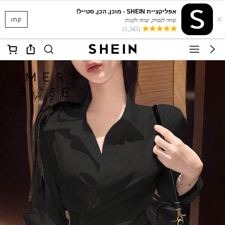
אפליקציית SHEIN - מוכן, הכן, סטייל!
×
קחו
שווה לנסות, שווה לקנות
(1,345)