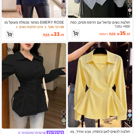
20
6
חולצת נשים קז'ואל עם הדפס פסים, כפת
EMERY ROSE כפתור מכפלת מעוקל מו
500+ נמכר
ורים מלפנים ומכפלת אסימטרית, אביב/ס
צק דרך חולצה, חולצות שרוולים ארוכים
5# רבי מכר
ב זורם חולצות נשים
תיו
35
33
.10
₪
%10
משוער
%15
₪
.15
5
18
חולצה לנשים לאביב/סתיו, צבע אחיד, צוו
#בגדים יומיומיים