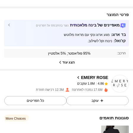
פרטי המוצר
מאפיינים של בינה מלאכותית
נוצר בהתבסס על הפרטים
בד ארוג:
מגע ארוג ונקי עם מראה מלוטש
1.8M עוקבים
4.86
קז'ואל:
נינוח וקל לשילוב.
הרכב:
95% פוליאסטר, 5% אלסטיין
1.8M עוקבים
4.86
הצג עוד
EMERY ROSE
1.8M עוקבים
4.86
c***2
שילם
לפני יום אחד
17.6M נמכרו לאחרונה
12.3M רכישה חוזרת
1.8M עוקבים
4.86
עוקב
כל הפריטים
סגנונות תואמים
More Choices
1.8M עוקבים
4.86