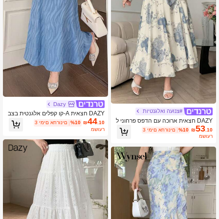
Dazy
#צנועה ואלגנטיות
DAZY חצאית A-קו קפלים אלגנטית בצב
44
ע אחיד לנשים
DAZY חצאית ארוכה עם הדפס פרחוני ל
.10
₪
%10
3 ימים אחרונים
53
נשים, אלגנטית לאביב וקיץ, אופנה צנועה
משוער
.10
₪
%10
3 ימים אחרונים
משוער