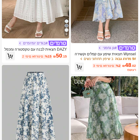
9
#בגדים יומיומיים
#גן גחמני
DAZY חצאית לבנה עם טקסטורה ומכפל
ת, חופשת קיץ לנשים
Wynsel חצאית שיפון עם קפלים וקשירה
50
.15
₪
%15
2 ימים אחרונים
לקיץ אלגנטית לנשים, תלבושות חופשה,
9# מדורג גבוה
ב שיפון תחתוני נשים
פסחא בוהו
48
.02
₪
%2
3 ימים אחרונים
משוער