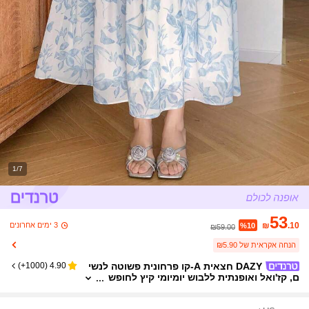
1/7
53
3 ימים אחרונים
₪
.10
%10
₪59.00
הנחה אקראית של ₪5.90
DAZY חצאית A-קו פרחונית פשוטה לנשי
)
1000+
(
4.90
ם, קז'ואל ואופנתית ללבוש יומיומי קיץ לחופש
ת נשים בסגנון בוהו פסחא