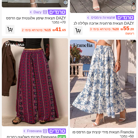
Dazy
#חצאיות ווימסיס
DAZY חצאית שיפון אלגנטית עם הדפס
70+ נמכר
פרחוני ומכפלת לנשים, תלבושות חופשה
DAZY חצאית פרחונית ארוכה וקלילה לנ
לנשים קיץ
55
שים לקיץ, תלבושות חופשה מקושטות לנ
41
.20
₪
%20
3 ימים אחרונים
.65
₪
%15
2 ימים אחרונים
שים בוהו
משוער
Freevana
Franclia חצאית מידי קיצית עם הדפס פו
50+ נמכר
רצלן כחול ולבן לנשים: בסיס קרם עם דוג
Freevana מכנסי פאלאצו רחבים
NEW