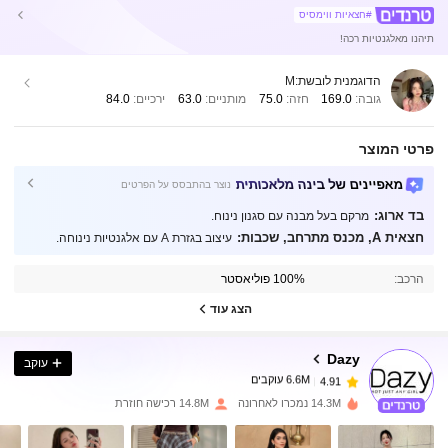
#חצאיות ווימסיס
תיהנו מאלגנטיות רכה!
הדוגמנית לובשת:
M
גובה:
169.0
חזה:
75.0
מותניים:
63.0
ירכיים:
84.0
פרטי המוצר
מאפיינים של בינה מלאכותית
נוצר בהתבסס על הפרטים
בד ארוג:
מרקם בעל מבנה עם סגנון נינוח.
חצאית A, מכנס מתרחב, שכבות:
עיצוב בגזרת A עם אלגנטיות נינוחה.
6.6M עוקבים
4.91
הרכב:
100% פוליאסטר
6.6M עוקבים
4.91
הצג עוד
Dazy
עוקב
6.6M עוקבים
4.91
a***b
שילם
לפני יום אחד
14.3M נמכרו לאחרונה
14.8M רכישה חוזרת
6.6M עוקבים
4.91