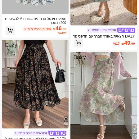
חצאית וינטג' פרחונית בגזרה A לנשים, ח
200+ נמכר
ופשת חוף קז'ואל אופנתית, חופשת אביב/
קיץ לבנה
46
.55
₪
%5
3 ימים אחרונים
#חצאיות ווימסיס
משוער
DAZY חצאית באורך הברך עם הדפס פר
חוני לנשים, קיץ לחופשה, פסחא, בוהו
49
%17
₪
.00
#חצאית ארוכה סתיו