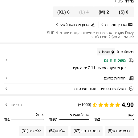
מידה
US
(XL)
6
(L)
4
(M)
2
(S)
0
מדריך המידות
בדוק את הגודל שלי
Dazy עוקבים אחר מידות אסייתיות וקטנים יותר מ-SHEIN
לא המידה שלך? ספרו לנו
משלוח ל
Israel
משלוח חינם
זמן אספקה ​​משוער:
7-11 ימי עסקים
החזרות בחינם
תשלומים בטוחים · הגנת הפרטיות
4.90
(1000+)
הצג עוד
קטן
גודל אמיתי
גדול
%1
%97
%2
ירכש מחדש
(5)
חומר בד טוב
(67)
אלגנט
(54)
ללא ריח
(31)