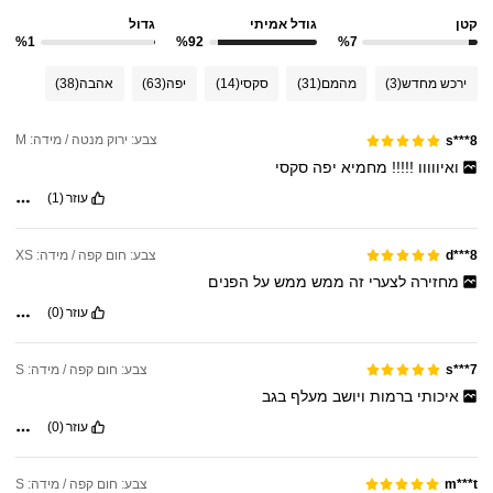
קטן
גודל אמיתי
גדול
%1
%92
%7
ירכש מחדש
(3)
מהמם
(31)
סקסי
(14)
יפה
(63)
אהבה
(38)
צבע: ירוק מנטה / מידה: M
s***8
ואיווווו
!!!!!
מחמיא
יפה
סקסי
עוזר
(1)
צבע: חום קפה / מידה: XS
d***8
מחזירה
לצערי
זה
ממש
ממש
על
הפנים
עוזר
(0)
צבע: חום קפה / מידה: S
s***7
איכותי
ברמות
ויושב
מעלף
בגב
עוזר
(0)
צבע: חום קפה / מידה: S
m***t