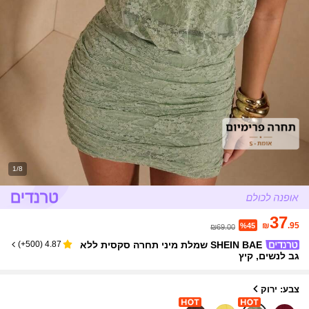
1/8
37
₪
.95
%45
₪69.00
SHEIN BAE שמלת מיני תחרה סקסית ללא
)
500+
(
4.87
גב לנשים, קיץ
צבע: ירוק