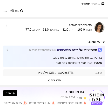
איכותי
מאודד
עוזר
(0)
הדוגמנית לובשת:
S
גובה:
165.0
חזה:
81.0
מותניים:
61.0
ירכיים:
77.0
פרטי המוצר
מאפיינים של בינה מלאכותית
נוצר בהתבסס על הפרטים
בד סרוג:
תחושה סרוגה עם מראה נעים.
סקסי:
סגנון מלא ביטחון עם קסם נועז.
2.7M עוקבים
4.91
הרכב:
87% פוליאמיד, 13% אלסטיין
הצג עוד
2.7M עוקבים
4.91
SHEIN BAE
עוקב
2.7M עוקבים
4.91
10.8M נמכרו לאחרונה
8.9M רכישה חוזרת
עליית עוקבים של 15%