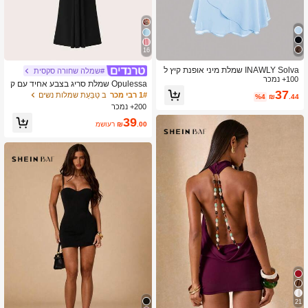
16
INAWLY Solva שמלת מיני אופנת קיץ ל
#שמלה שחורה סקסית
100+ נמכר
נשים ללא גב
Opulessa שמלת סריג בצבע אחיד עם ק
37
ולר וגב אחד לנשים
1# רבי מכר
ב טַבַּעַת שמלות נשים
%4
₪
.44
200+ נמכר
39
.00
₪
משוער
21