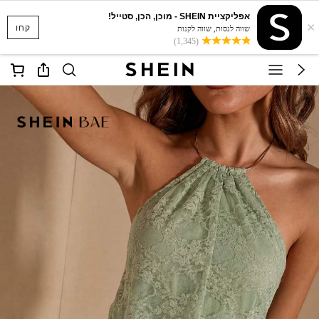
אפליקציית SHEIN - מוכן, הכן, סטייל!
×
קחו
שווה לנסות, שווה לקנות
(1,345)