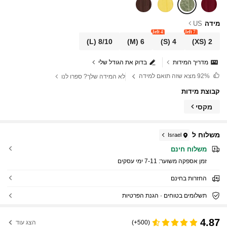
מידה
US
4 left
7 left
(L)
8/10
(M)
6
(S)
4
(XS)
2
מדריך המידות
בדוק את הגודל שלי
92%
מצא שזה תואם למידה
לא המידה שלך? ספרו לנו
קבוצת מידות
מקסי
משלוח ל
Israel
משלוח חינם
זמן אספקה ​​משוער:
7-11 ימי עסקים
החזרות בחינם
תשלומים בטוחים · הגנת הפרטיות
4.87
(500+)
הצג עוד