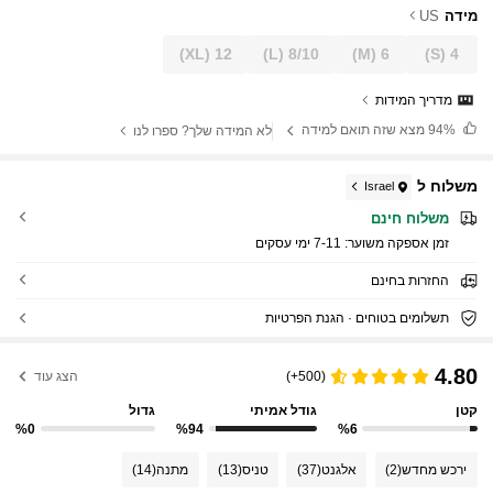
מידה
US
(XL)
12
(L)
8/10
(M)
6
(S)
4
מדריך המידות
94%
מצא שזה תואם למידה
לא המידה שלך? ספרו לנו
משלוח ל
Israel
משלוח חינם
זמן אספקה ​​משוער:
7-11 ימי עסקים
החזרות בחינם
תשלומים בטוחים · הגנת הפרטיות
4.80
(500+)
הצג עוד
קטן
גודל אמיתי
גדול
%0
%94
%6
ירכש מחדש
(2)
אלגנט
(37)
טניס
(13)
מתנה
(14)