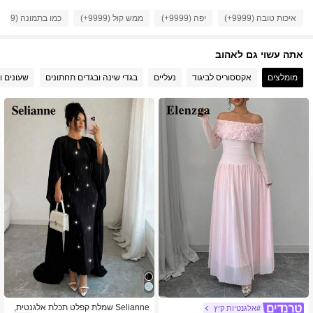
איכות טובה (9999+)
יפה (9999+)
ממש קול (9999+)
כמו בתמונה (9999+)
3M עוקבים
4.88
אתה עשוי גם לאהוב
3M עוקבים
4.88
מומלצים
אקססוריס לביגוד
נעליים
בגדי שינה ובגדים תחתונים
שעונים ו
3M עוקבים
4.88
3M עוקבים
4.88
3M עוקבים
4.88
Selianne שמלת קפלט תכלת אלגנטית,
#אלגנטיות קיץ