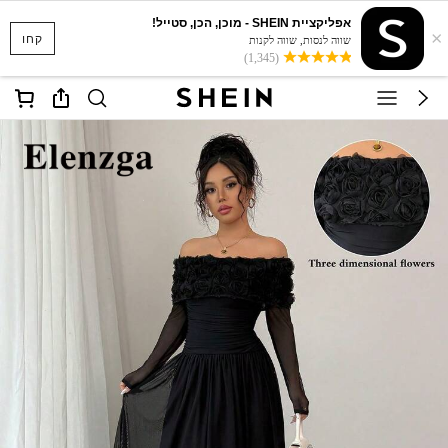
אפליקציית SHEIN - מוכן, הכן, סטייל!
×
קחו
שווה לנסות, שווה לקנות
(1,345)