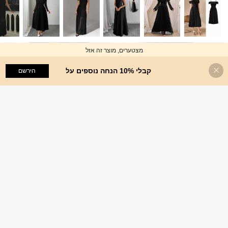
מצטערים, מוצר זה אזל
קבלי 10% הנחה נוספים על
סולד אאוט
הירשם
SHEIN Clasi שמלה אלגנטית אסימטרי
ת עם קפלים וצווארון V בצבע אחיד
24
59
.00
₪
משוער
#שמלה עדינה
Modelyn שמלת מקסי עם צוואון רבע, ש
90+ נמכר
רוולים ארוכים נפוחים, שרוך קדמי, מותן ג
בוהה, גזרה זורמת A-Line
75
.65
₪
%15
3 ימים אחרונים