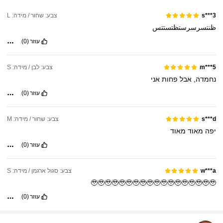
צבע: שחור / מידה: L
s***3
ظنتسرسرستظتستتس
עוזר
(0)
צבע: לבן / מידה: S
m***5
נחמדה,
אבל
פחות
אני
עוזר
(0)
צבע: שחור / מידה: M
s***d
יפה
מאוד
מאוד
עוזר
(0)
צבע: סגול ארגמן / מידה: S
w***a
🥹🥹🥹🥹🥹🥹🥹🥹🥹🥹🥹🥹🥹🥹🥹🥹🥹🥹
עוזר
(0)