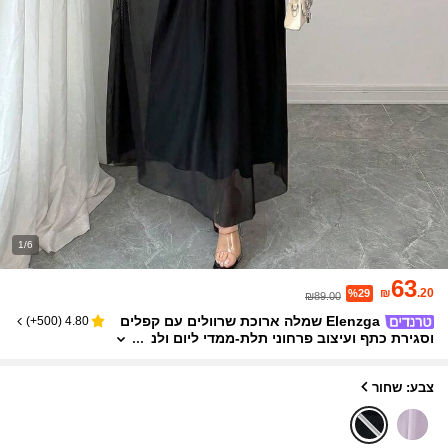
1/6
63
₪
.20
%29
₪89.00
Elenzga שמלה ארוכת שרוולים עם קפלים
)
500+
(
4.80
וסגירת כתף ועיצוב פרחוני תלת-ממדי ליום ולנ
טיין רומנטי לנשים, בגדי נופש לנשים, שמלת ע
רב יוקרתית לנשים
צבע: שחור