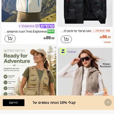
Exploreva
וסט מרופד פרימיום לנשים, חדש סתיו/חורף קז'ואל עבה חם לבוש עליון, פליז שחור ספורטיבי
%3
ימים אחרונים 2
Exploreva מעיל הגנה מהשמש לנשים עם קפוצ'ון, שרוול ארוך וכיס עם רוכסן, רב-שימושי
NEW
86
89
₪
.33
₪
.00
משוער
קבלי 10% הנחה נוספים על
הוסף לעגלת הקניות
הירשם