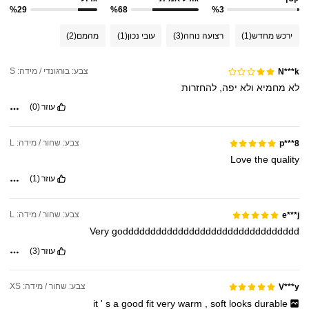
%29
%68
%3
ירכש מחדש
(1)
רצועה נוחה
(3)
עובי נכון
(1)
מהמם
(2)
צבע: בורגונדי / מידה: S
N***k
לא
מחמיא
ולא
יפה,
להחזרות
עוזר
(0)
צבע: שחור / מידה: L
p***8
Love
the
quality
עוזר
(1)
צבע: שחור / מידה: L
e***j
Very
godddddddddddddddddddddddddddddddd
עוזר
(3)
צבע: שחור / מידה: XS
V***y
it
'
s
a
good
fit
very
warm
,
soft
looks
durable