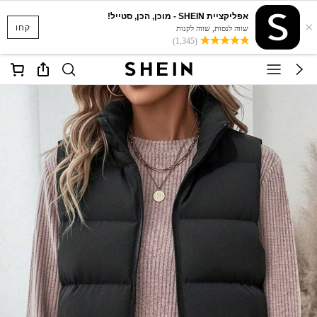
אפליקציית SHEIN - מוכן, הכן, סטייל!
×
קחו
שווה לנסות, שווה לקנות
(1,345)