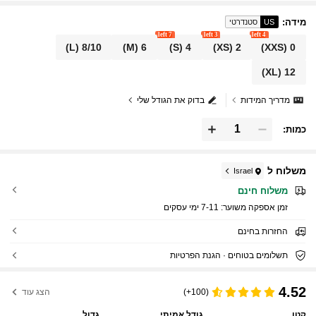
מידה
:
US
סטנדרטי
7 left
3 left
4 left
(L)
8/10
(M)
6
(S)
4
(XS)
2
(XXS)
0
(XL)
12
מדריך המידות
בדוק את הגודל שלי
כמות:
משלוח ל
Israel
משלוח חינם
זמן אספקה ​​משוער:
7-11 ימי עסקים
החזרות בחינם
תשלומים בטוחים · הגנת הפרטיות
4.52
(100+)
הצג עוד
קטן
גודל אמיתי
גדול