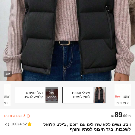
1/9
מעילי וסטים
נעלי ספורט
אזל
לחוץ לנשים
קז'ואל לנשים
מהמלאי
2
פריטים
2
פריט
89
3 ימים אחרונים
₪
.00
מ
ווסט נשים ללא שרוולים עם רוכסן, ג'ילט קז'ואל
)
100+
(
4.52
לשכבות, בגד חיצוני לסתיו וחורף