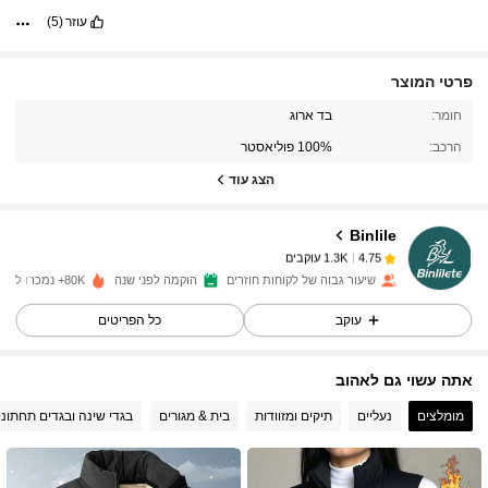
עוזר
(5)
פרטי המוצר
1.3K עוקבים
4.75
חומר:
בד ארוג
הרכב:
100% פוליאסטר
1.3K עוקבים
4.75
הצג עוד
Binlile
1.3K עוקבים
4.75
y***e
שילם
לפני יום אחד
שיעור גבוה של לקוחות חוזרים
הוקמה לפני שנה
80K+ נמכרו לאחרונה
1.3K עוקבים
4.75
עוקב
כל הפריטים
אתה עשוי גם לאהוב
1.3K עוקבים
4.75
מומלצים
נעליים
תיקים ומזוודות
בית & מגורים
בגדי שינה ובגדים תחתוני
1.3K עוקבים
4.75