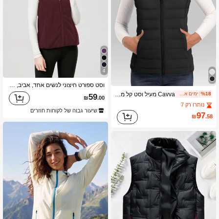
4
וסט ספורט חיצוני לנשים אחד, אביב, חוץ, רוכסן נסתר, מותן צמוד, גזרה צמודה, פליז, חורף
Cavva מעיל וסט קל משקל לנשים, רך, ללא שרוולים, חם, לטיולים, קמפינג, ריצה ופעילות חוץ
%18
ימים אחרונים 2
59
₪
.00
נותרו רק 7
שיעור גבוה של לקוחות חוזרים
97
₪
.58