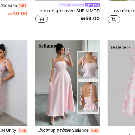
#תלבושת קוקטייל
%51
Skyraze שמלת קפלים עם הדפס טאי-דאי וקשירה קדמית לנשים
SHEIN MOD רצועת כתף מודפסת פרחונית רומנטית קשירת מותן שמלת מקסי קיץ לנשים, שמלות קיץ לנשים, שמלה בסגנון ברידג'רטון, שמלה פרחונית
₪39.00
₪59.00
Selianne שמלת קוקטייל אלגנטית בצבע אחיד עם מותן צמוד לנשים
%49
%49