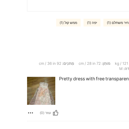
יר משתלם (1)
יפה (1)
ממש קול (1)
מוֹתֶן:
72 cm / 28 in
מָתנַיִם:
92 cm / 36 in
ה:
M
Pretty dress with free transparen
עוזר (0)