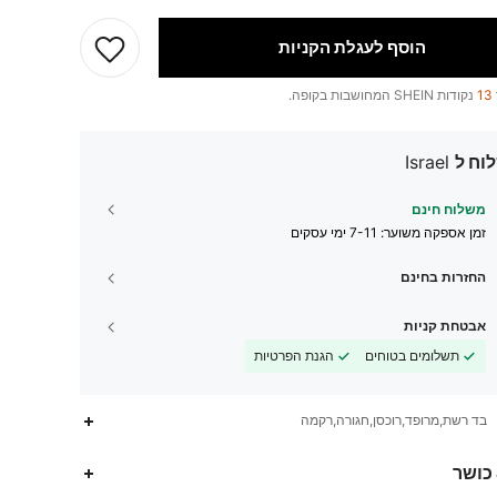
הוסף לעגלת הקניות
13
נקודות SHEIN המחושבות בקופה.
וח ל
Israel
משלוח חינם
זמן אספקה ​​משוער:
7-11 ימי עסקים
החזרות בחינם
אבטחת קניות
תשלומים בטוחים
הגנת הפרטיות
בד רשת,מרופד,רוכסן,חגורה,רקמה
3.3M
9.6K
4.91
 כושר