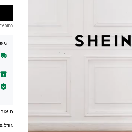
הרווח עד
משל
תיאור
גודל &