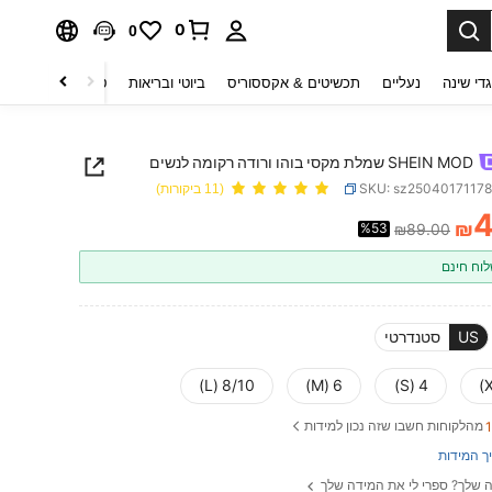
0
0
די שינה
נעליים
תכשיטים & אקססוריס
ביוטי ובריאות
טקסטיל לבית
ט
SHEIN MOD שמלת מקסי בוהו ורודה רקומה לנשים
SKU: sz2504017117
(11 ביקורות)
4
₪
%53
₪89.00
PRICE AND AVAILABIL
וח חינם
US
סטנדרטי
8/10 (L)
6 (M)
4 (S)
מהלקוחות חשבו שזה נכון למידות
ך המידות
 שלך? ספרי לי את המידה שלך