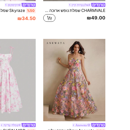
#אלגנטיות קיץ
#היביסקוס
CHARMVALE שמלת נופש ארוכה לנשים עם הדפס פרחוני, ורוד
%50
₪49.00
₪34.50
Anewsta
#שמלה עדינה