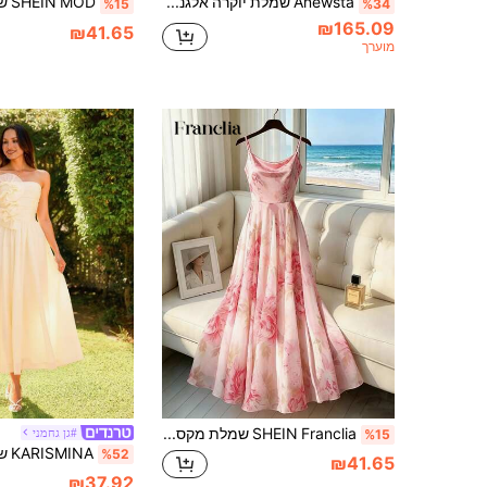
Anewsta שמלת יוקרה אלגנטית לנשים עם רקמה פרחונית, גזרה בגזרה A-קו גבוהה, מתאימה לשמלות ערב, מסיבות יום הולדת, שמלות שושבינה, אביב/קיץ
%15
%34
₪165.09
₪41.65
מוערך
SHEIN Franclia שמלת מקסי אלגנטית לנשים בסגנון צרפתי אלגנטי אביב/קיץ ורודה חדשה עם רצועות ספגטי פרחוניות, שמלה ארוכה וצמודה להרזיה, מתאימה למסיבת סיום לימודים, חופשת חוף
#גן גחמני
%15
%52
₪41.65
₪37.92