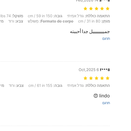
14 Feb,2026
a***8
התאמה כוללת: גודל אמיתי, גובה: 150 cm / 59 in, מִשׁקָל: 74 kg / 163 lbs, מָתנַיִם: 120 cm / 47 in, חָזֶה: 80 cm / 31 in, מוֹתֶן: 80 cm / 31 in, Formato do corpo: מְשּוּלָשׁ, צבע: ורוד, מידה: M
התאמה כוללת:
גודל אמיתי
גובה:
150 cm / 59 in
מִשׁקָל:
74 kg / 163 lbs
מוֹתֶן:
80 cm / 31 in
Formato do corpo:
מְשּוּלָשׁ
צבע:
ורוד
מי
جمييييييييل جدا أحببته
תרגם
6 Oct,2025
f***8
התאמה כוללת: גודל אמיתי, גובה: 155 cm / 61 in, צבע: ורוד, מידה: XS
התאמה כוללת:
גודל אמיתי
גובה:
155 cm / 61 in
צבע:
ורוד
מיד
lindo 😍
תרגם