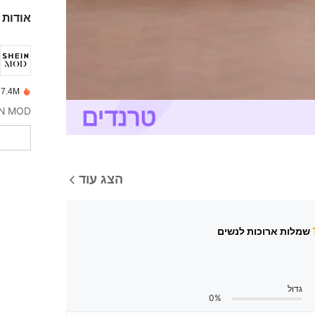
אודות 
7.4M נמכרו לאחרונה
הצג עוד
גדול
0%