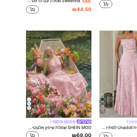
Sweetina שמלה עם הדפס פרחוני וחצאית רחבה במיוחד, סגנון חופשה
%50
₪44.50
7
13
ת קיץ
SHEIN MOD
שמלת מקסי נשית Unadoll לסתיו בצבע ורוד עם דוגמת פרחים ג'קארד, גowning A-Line עם רצועות ספגטי וגב שרוך, אלגנטית לחזרה ללימודים, אורחת לחתונה, דייט ומסיבה
SHEIN MOD שמלת שיפון אלגנטית ואופנתית לנשים עם כתף וגב פתוח
₪69.00