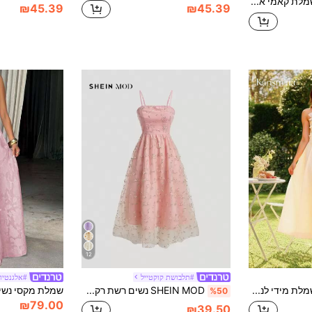
SHEIN MOD שמלת קאמי ארוכה עם הדפס פרחים ורוד אלגנטי לנשים
₪45.39
₪45.39
12
#תלבושת קוקטייל
#אלגנטיו
KARISMINA שמלת מידי לנשים בצבע אחיד, מינימליסטית ואופנתית, מתאימה לקיץ
SHEIN MOD נשים רשת רקמה שמלת גופייה
%50
₪79.00
₪39.50