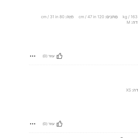
מָתנַיִם:
120 cm / 47 in
חָזֶה:
80 cm / 31 in
דה:
M
עוזר (0)
ה:
XS
עוזר (0)