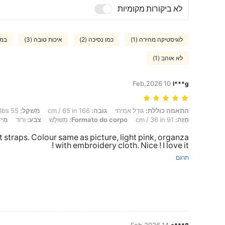
לא ביקורות מקומיות
לוגיסטיקה מהירה (1)
כמו נסיכה (2)
איכות טובה (3)
במח
לא אוהב (1)
10 Feb,2026
l***g
התאמה כוללת: גודל אמיתי, גובה: 166 cm / 65 in, מִשׁקָל: 55 kg / 121 lbs, מוֹתֶן: 72 cm / 28 in, מָתנַיִם: 92 cm / 36 in, חָזֶה: 91 cm / 36 in, Formato do corpo: מְשּוּלָשׁ, צבע: ורוד, מידה: M
התאמה כוללת:
גודל אמיתי
גובה:
166 cm / 65 in
מִשׁקָל:
55 kg / 121 lbs
חָזֶה:
91 cm / 36 in
Formato do corpo:
מְשּוּלָשׁ
צבע:
ורוד
מיד
t straps. Colour same as picture, light pink, organza
with embroidery cloth. Nice ! I love it !
תרגם