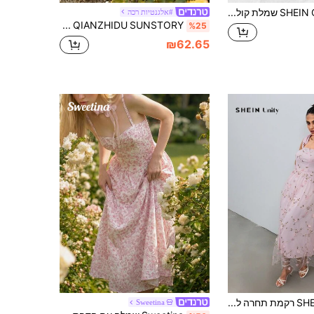
SHEIN ChicEase שמלת קולר פרחונית תלת-ממדית אלגנטית לנשים
#אלגנטיות רכה
QIANZHIDU SUNSTORY שמלת קיץ בוהמית אלגנטית לנשים פרחונית ללא גב עם קשירה ורצועות ורודות, מתאימה לאורחי חתונה, חופשת חוף, דייט, לבוש יומיומי, יום האם, יום האהבה, פסטיבל מוזיקה, מסיבה וכו'.
%25
₪62.65
SHEIN Unity רקמת תחרה ללא שרוולים לנשים שמלת מידי, אביב/קיץ
Sweetina