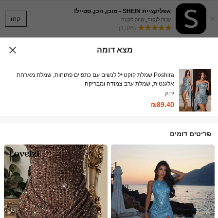
אפליקציית SHEIN - מוכן, הכן, סטייל!
×
קחו
שווה לנסות, שווה לקנות
(1,345)
מצא דומה
Poshira שמלת קוקטייל לנשים עם כתפיים פתוחות, שמלת מארחת
אלגנטית, שמלת ערב צמודה ומבריקה
ירוק
₪89.40
פריטים דומים