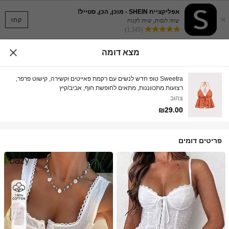
אפליקציית SHEIN - מוכן, הכן, סטייל!
×
קחו
שווה לנסות, שווה לקנות
(1,345)
מצא דומה
Sweetra טופ חדש לנשים עם רקמת פאייטים וקשירה, קישוט פרפר,
רצועות מתכווננות, מתאים לחופשת חוף, אביב/קיץ
צהוב
₪29.00
פריטים דומים