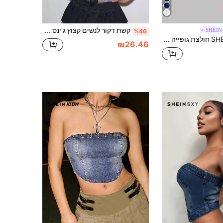
קשת דקור לנשים קצוץ ג'ינס טופ קמי
SHEIN
%46
SHEIN MOD חולצת גופייה דנים נשית ללא שרוולים עם רוכסן, צבע אחיד, אופנת קיץ
₪26.46