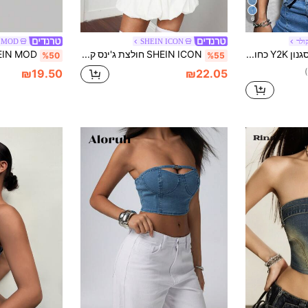
6
ולר
SHEIN ICON
 MOD
SHEIN ICON סגנון Y2K כחול Stretch Cropped ג'ינס גופייה ללא גב
SHEIN ICON חולצת ג'ינס קז'ואלית צמודה לנשים עם רצועות ספגטי ודוגמת פפיון
%50
%55
₪19.50
₪22.05