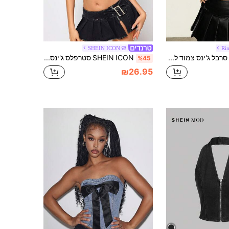
SHEIN ICON
Ri
Rina Fox סרבל ג'ינס צמוד לנשים בסגנון רחוב עם כפתורים
SHEIN ICON סטרפלס ג'ינס קצר קז'ואל קיץ לנשים
%45
₪26.95