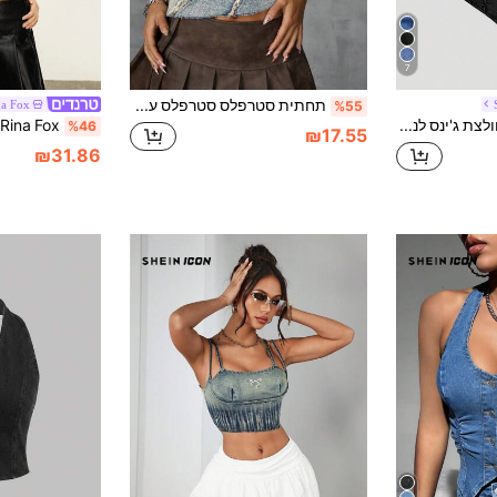
7
תחתית סטרפלס סטרפלס עם מכפלת אסימטרית ג'ינס פשוט לנשים
na Fox
%55
SHEIN MOD חולצת ג'ינס לנשים בצבע אחיד עם צוואון מרובע, חיתוך אסימטרי למראה יומיומי, מתאימה לקיץ
%46
₪17.55
₪31.86