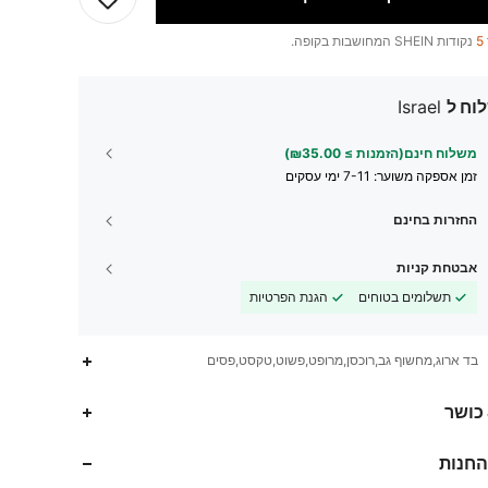
5
נקודות SHEIN המחושבות בקופה.
וח ל
Israel
משלוח חינם(הזמנות ≥ ₪35.00)
זמן אספקה ​​משוער:
7-11 ימי עסקים
החזרות בחינם
אבטחת קניות
תשלומים בטוחים
הגנת הפרטיות
בד ארוג,מחשוף גב,רוכסן,מרופט,פשוט,טקסט,פסים
 כושר
החנות
794K
3.5K
4.81