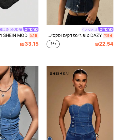
#קאוגירל
SHEIN MOD
DAZY טופ ג'ינס דקים וסקסיים לנשים עם גוזיות
%15
%54
₪33.15
₪22.54