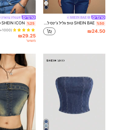
SHEIN BAE
#שמלת צווארון ק
SHEIN BAE טופ גליל ג'ינס לנשים בצבע אחיד, סגנון מינימליסטי ללבישה יומיומית
%25
%50
(1000+)
₪24.50
₪29.25
משוער