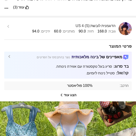
חומר בד:
החומר
לא
מאוד
נעים
את
האמת
לְהַתְאִים:
מש
יפה
על
עוזר
(3)
הגוף
הדוגמנית לובשת:
US 4 (S)
גובה:
168.0
חזה:
90.0
מותניים:
60.0
ירכיים:
94.0
פרטי המוצר
מאפיינים של בינה מלאכותית
נוצר בהתבסס על הפרטים
בד סרוג:
סריג בעל טקסטורה עם אווירה נינוחה.
קז'ואל:
סטייל נינוח ליומיום.
הרכב:
100% פוליאסטר
הצג עוד