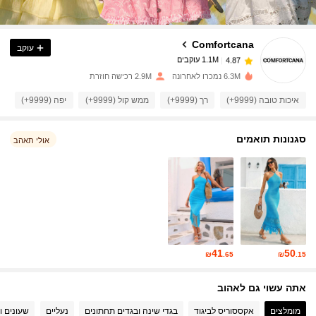
1.1M עוקבים
4.87
Comfortcana
עוקב
1.1M עוקבים
4.87
y***a
שילם
לפני יום אחד
6.3M נמכרו לאחרונה
2.9M רכישה חוזרת
1.1M עוקבים
4.87
איכות טובה (9999+)
רך (9999+)
ממש קול (9999+)
יפה (9999+)
כמ
סגנונות תואמים
1.1M עוקבים
אולי תאהב
4.87
1.1M עוקבים
4.87
1.1M עוקבים
4.87
41
50
₪
.65
₪
.15
1.1M עוקבים
4.87
אתה עשוי גם לאהוב
מומלצים
אקססוריס לביגוד
בגדי שינה ובגדים תחתונים
נעליים
שעונים ו
1.1M עוקבים