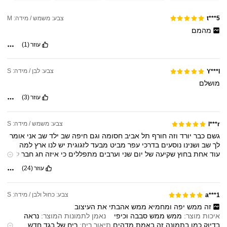
צבע: משמש / מידה: M
t***5
מהמם
עוזר
(1)
צבע: לבן / מידה: S
Y***l
מושלם
עוזר
(3)
צבע: משמש / מידה: S
l***r
גשם
כבר
יורד
וזה
חורף
תל
אביב
חסומה
וגם
חיפה
שב
ילד
שב
אני
אומר
לך
שב
ושנינו
נוסעים
בדרכי
עפר
מביט
מבעד
לזגוגית
יש
לנו
ארץ
למה
עוד
אחת
בחוץ
שקיעה
של
יום
שני
וערבים
מתפללים
כי
איזה
חג
חבר
למן
מסע
כזה
בחורף
מסתכל
בי
רגליו
קצרות
אבל
ראשו
חכם
אנחנו
במנוסה,
עוזר
(24)
הכל
פה
זז,
אומר
לי
אתה
גם
אבא,
אתה
גם
בן
אדם
מביט
מבעד
לזגוגית
עיניים
יש
לו
רגישות,
כן
כן
מוזר
איך
האויב
הזר
נראה
לא
אנושי
וגם
פוחד
צבע: כחול ולבן / מידה: S
a***1
זה
ממש
יפה
ומחמיא
ממש
אהבתי
את
העיצוב
איכות מוצר:
ממש
ממש
סבבה
וכיפי
נאמן לתמונות המוצר:
נראה
בדיוק
כמו
בתמונה
זה
באמת
מדהים
תיאור ריח:
ריח
של
בגד
חדש