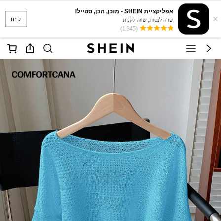
אפליקציית SHEIN - מוכן, הכן, סטייל!
×
קחו
שווה לנסות, שווה לקנות
(1,345)