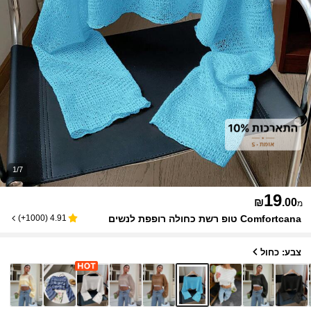
1/7
19
₪
.00
מ
Comfortcana טופ רשת כחולה רופפת לנשים
)
1000+
(
4.91
צבע: כחול