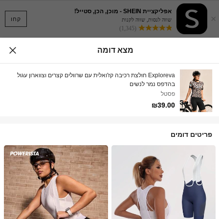
אפליקציית SHEIN - מוכן, הכן, סטייל!
×
קחו
שווה לנסות, שווה לקנות
(1,345)
מצא דומה
Exploreva חולצת רכיבה קז'ואלית עם שרוולים קצרים וצווארון עגול
בהדפס נמר לנשים
פסטל
₪39.00
פריטים דומים