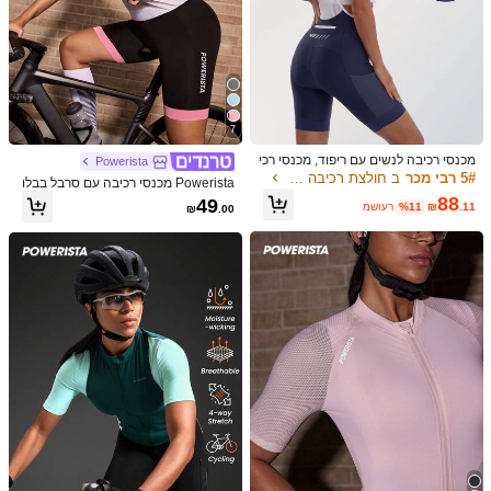
7
מכנסי רכיבה לנשים עם ריפוד, מכנסי רכי
Powerista
בה לנשים עם ריפוד 4D, עם כיסי רשת ל
5# רבי מכר
ב חולצת רכיבה לנשים
Powerista מכנסי רכיבה עם סרבל בבלו
ספורט
קים של צבעים וטלאים לנשים
88
49
.11
₪
%11
משוער
₪
.00
1/7
39
₪
.00
Exploreva חולצת רכיבה קז'ואלית עם
)
3
(
5.00
שרוולים קצרים וצווארון עגול בהדפס נמר לנשים
מידה
US
(XL)
12
(L)
8/10
(M)
6
(S)
4
(XS)
2