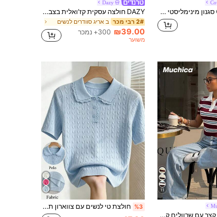
Dazy
Co
CovetEZ סגנון מינימליסטי קז'ואל סגנון פרפי חסימות צבע כחולות רקמות גזרה צווארון פולו חום סריג עם טוויסט שרוולים קצרים, מתאים לאביב וקיץ, סגנון קולג'
DAZY חולצה עסקית קז'ואלית בצבע אחיד עם שרוולים קצרים לנשים
ב אריג סוודרים לנשים
2# רבי מכר
₪39.00
300+ נמכר
משוער
11
חולצת טי לנשים עם צווארון תחרה טלאים, שרוולים קצרים, סוודר סרוג, לבוש יומיומי אלגנטי, סגירת כפתורים קדמית בצבע אחיד, מתאים לסתיו/חורף וקיץ
Mu
%3
Muchica סוודר קצר עם שרוולים קצרים בגזרה צמודה עם פסים לנשים