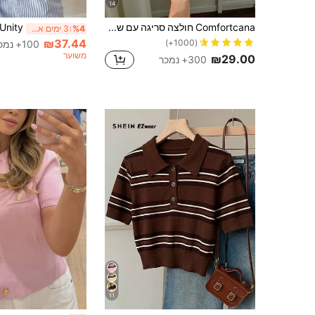
14
Comfortcana חולצה סריגה עם שרוולים קצרים בצבע כחול כהה עם רקמת כוכבים לנשים, קז'ואל יומיומי
%4
3 ימים אחרונים
₪37.44
(1000+)
100+ נמכר
משוער
₪29.00
300+ נמכר
11