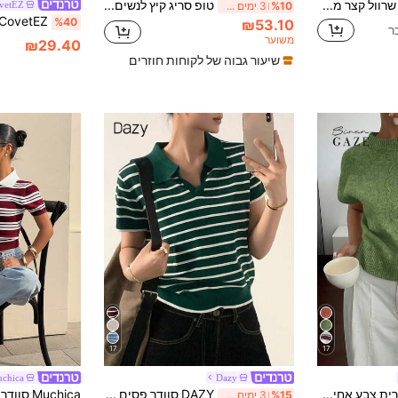
חולצה קצרה עם שרוול קצר מסריג אלגנטית אופנתית לנשים לקיץ וסתיו, לבישה יומיומית רגילה לרחוב ונסיעות, ורוד
טופ סריג קיץ לנשים בצבע משמש בהיר עם רקמה פרחונית וצווארון עגול עם שרוולים תפוחים, מתאים לחופשה, נסיעות יומיומיות, רב-תכליתי
vetEZ
%10
3 ימים אחרונים
%40
₪53.10
משוער
₪29.40
שיעור גבוה של לקוחות חוזרים
17
17
chica
Dazy
Siren Gaze נשים מקרית צבע אחיד 3D פרחוני שרוול קצר טופ סרוג
DAZY סוודר פסים עם צווארון פולו לנשים
%15
3 ימים אחרונים