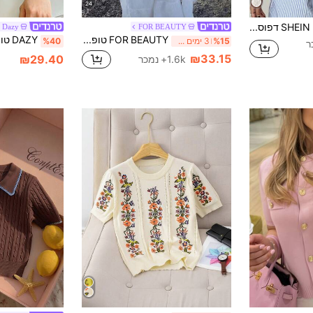
24
SHEIN Unity דפוס אבירים לנשים עם צווארון עגול שרוולים קצרים סריג רגיל
Dazy
FOR BEAUTY
FOR BEAUTY טופ סרוג קיץ חדש לנשים, סגנון יומיומי, צבע ירוק חלק, גזרה רחבה עם כתף חשופה, סגנון בוהמי, מתאים לחוף הים ולחופשה, לבוש ריזורט
%15
3 ימים אחרונים
%40
₪33.15
₪29.40
1.6k+ נמכר