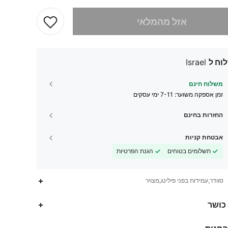
 מוצר זה אזל
אזל מהמלאי
וח ל
Israel
משלוח חינם
זמן אספקה ​​משוער:
7-11 ימי עסקים
החזרות בחינם
אבטחת קניות
תשלומים בטוחים
הגנת הפרטיות
סוודר,עמידות בפני פילינג,מצויר
1.9M
17K
4.91
 כושר