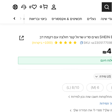
0
0
די שינה
נעליים
תכשיטים & אקססוריס
ביוטי ובריאות
טקסטיל לבית
ט
שרוול קצר חולצה עם רקמת דב
SKU: sz230517709
(1000+ ביקורות)
4
₪
PRICE AND AVAILABIL
וח חינם
US מידה
8/10 (L)
6 (M)
מהלקוחות חשבו שזה נכון למידות
ך המידות
 שלך? ספרי לי את המידה שלך