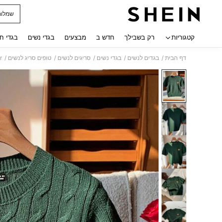
שמלות
 navigate search
קטגוריות
רק בשבילך
חדש ב
מבצעים
בגדי נשים
בגדי ח
/
/
/
/
/
דף הבית
בגדים לנשים
בגדי נשים
סריגים לנשים
טופים סריג לנשים
ear