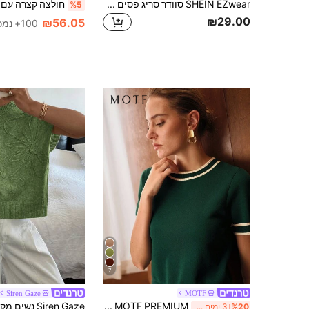
SHEIN EZwear סוודר סריג פסים עם שרוולים קצרים ורוכסן לנשים, צבעוני
%5
₪29.00
₪56.05
100+ נמכר
7
Siren Gaze
MOTF
MOTF PREMIUM טופ סריג עם פסים מנוגדים וקשירה
%20
3 ימים אחרונים