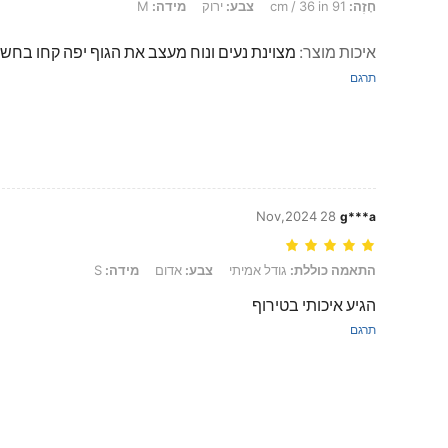
חָזֶה:
91 cm / 36 in
צבע:
ירוק
מידה:
M
איכות מוצר
:
מצוינת נעים ונוח מעצב את הגוף יפה קחו בחשב
תרגם
28 Nov,2024
g***a
התאמה כוללת: גודל אמיתי, צבע: אדום, מידה: S
התאמה כוללת:
גודל אמיתי
צבע:
אדום
מידה:
S
הגיע איכותי בטירוף
תרגם