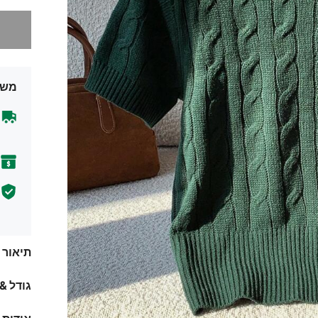
מצטערים,
משל
תיאור
גודל &