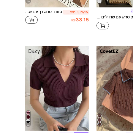
10
סוודר סרוג רך עם שרוול קצר, חולצה אלגנטית מינימליסטית מחטבת. בד סרוג ממשי קר, נושם וידידותי לעור. עיצוב צווארון עגול קלאסי, רב-שימושי לאביב/קיץ, יומיומי, נסיעות, פנאי, דייטים, מסיבות וחגים, חולצה ליציאה
%15
3 ימים אחרונים
DAZY טופ סריג עם שרוולים קצרים עם צווארון פולו בצבע אחיד לנשים עם עיצוב דפוס טוויסט חד חזה לאירועים מזדמנים
₪33.15
22