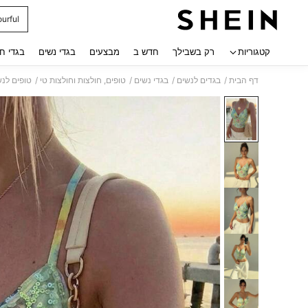
ourful
 navigate search
קטגוריות
רק בשבילך
חדש ב
מבצעים
בגדי נשים
בגדי ח
/
/
/
/
דף הבית
בגדים לנשים
בגדי נשים
טופים, חולצות וחולצות טי
טופים לנש