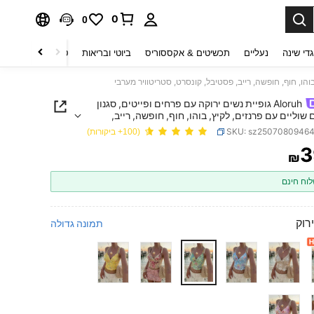
0
0
די שינה
נעליים
תכשיטים & אקססוריס
ביוטי ובריאות
טקסטיל לבית
ט
Aloruh גופיית נשים ירוקה עם פרחים ופייטים, סגנון
 עם שוליים עם פרנזים, לקיץ, בוהו, חוף, חופשה, רייב,
 קונסרט, סטריטוויר מערבי
SKU: sz2507080946
(100+ ביקורות)
3
₪
PRICE AND AVAILABIL
וח חינם
ירוק
תמונה גדולה