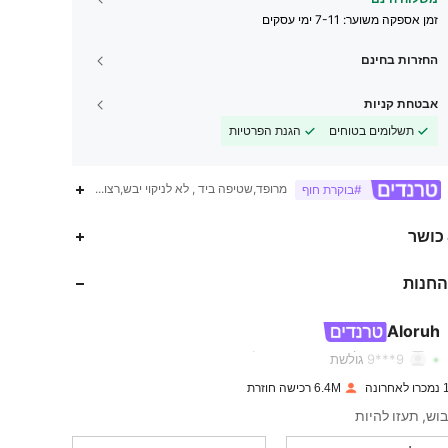
זמן אספקה ​​משוער:
7-11 ימי עסקים
החזרות בחינם
אבטחת קניות
תשלומים בטוחים
הגנת הפרטיות
מרופד,שטיפה ביד , לא לניקוי יבש,רצועת ספגטי
#בוקרת חוף
 כושר
2.6M
16K
4.87
החנות
2.6M
16K
4.87
Aloruh
9***9
גולשת
2.6M
16K
4.87
נה
6.4M רכישה חוזרת
וש, תעזו להיות
2.6M
16K
4.87