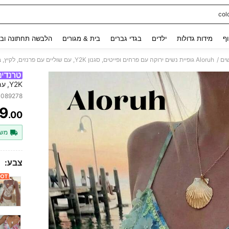
col
Use up and down arrow keys to חיפוש אחרון and לחפש ולמצוא. Press Enter to select.
וף
מידות גדולות
ילדים
בגדי גברים
בית & מגורים
הלבשה תחתונה ובג
/
ים
Aloruh גופיית נשים ירוקה עם פרחים ופייטים, סגנון Y2K, עם שוליים עם פרנזים, לקיץ, בוהו, חוף, חופשה, רייב, פסטיבל, קונסרט, סטריטוויר מערבי
Y2K,
פסטיבל,
4089278
9
.00
ITY
משל
צבע: