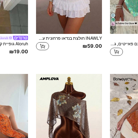
12
INAWLY חולצת בנדאו פרחונית עם נצנצים ושוליים לחוף הים לנשים
loruh
Aloruh חולצת נשים עם פאייטים, גב חשוף, חולצת הולטר, טורקיז, קיץ, שנות ה-70, מסיבת חג, חופשה, חוף, בוהו, בלינג, רייב, פסטיבל, קונסרט, לבוש רחוב
₪59.00
₪19.00