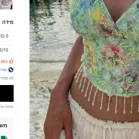
מידה
0 (XXS)
8/10 (L)
98%
מדרי
לא המידה
הרווח עד
משל