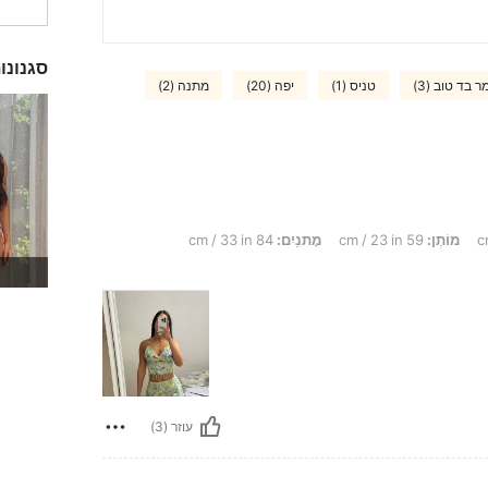
סגנונו
ר בד טוב (3)
טניס (1)
יפה (20)
מתנה (2)
מוֹתֶן:
59 cm / 23 in
מָתנַיִם:
84 cm / 33 in
עוזר (3)