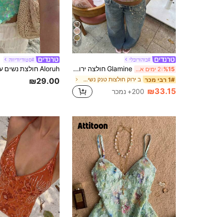
7
#בוהורובלי
#סטודיודיווה
Glamine חולצה ירוקה עם רקמת חרוזים וגב פתוח, חולצת חופשה אופנתית וסקסית לנשים, חולצה עם רקמת חרוזים
%15
2 ימים אחרונים
ב ירוק חולצות טנק נשים & Camis
1# רבי מכר
₪29.00
₪33.15
200+ נמכר