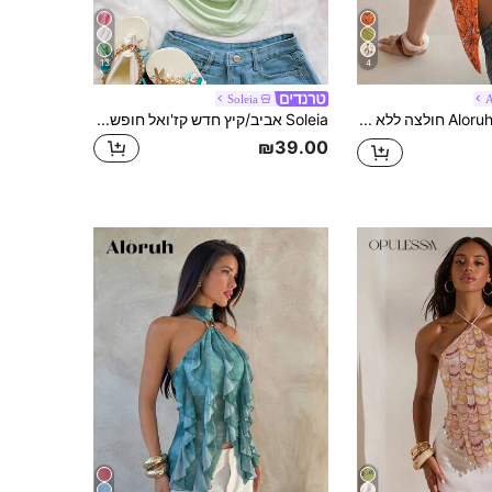
13
4
Soleia
A
Aloruh חולצה ללא גב עם שסע פרחוני תלת-ממדי וקשירה לחופשת אביב/קיץ לנשים
Soleia אביב/קיץ חדש קז'ואל חופשה מערבית לחוף הים לאורחי חתונה, בראנץ' סיום לימודים, חופשת אביב של יום פטריק הקדוש, פסטיבל מוזיקה לפסחא, אלגנטי בוהו טרופי קולר ללא גב מסיבת פאייטים יום ולנטיין קישוט מטאלי גזרה לנשים
₪39.00