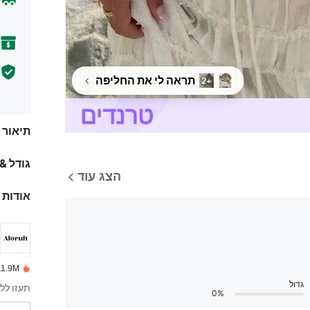
תראה לי את החליפה
+2
תיאור
גודל &
הצג עוד
אודות 
11.9M נמכרו לאחרו
גדול
תעזו ללב
0%