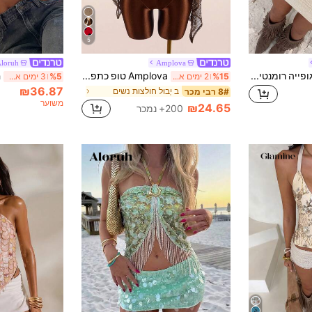
5
loruh
Amplova
Bonvoyette גלאמין גופייה רומנטית מנצנצת בכתום עם פאייטים לקיץ, חוף וחופשה, טופ עם חרוצים וריינסטון, טופ חום לנשים, טופ פאייטים רקום, סגנון יומיומי ופסטיבל
Amplova טופ כתפיים שקופ עם חוט מטאלי פרחוני לנשים
%15
2 ימים אחרונים
%5
3 ימים אחרונים
₪36.87
ב יְבוּל חולצות נשים
8# רבי מכר
משוער
₪24.65
200+ נמכר