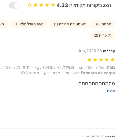
הצג ביקורות מקומיות
4.33
מהמם (8)
לוגיסטיקה מהירה (1)
קאפ בגודל מלא (1)
חומ
ללא ריח (2)
26 Jun,2026
m***y
גובה: 153 cm / 60 in, מִשׁקָל: 47 kg / 104 lbs, חָזֶה: 73 cm / 29 in, מוֹתֶן: 59 cm / 23 in, מָתנַיִם: 84 cm / 33 in, Formato do corpo: שעון חול, צבע: ירוק, מידה: XXS
גובה:
153 cm / 60 in
מִשׁקָל:
47 kg / 104 lbs
חָזֶה:
73 cm / 29 in
Formato do corpo:
שעון חול
צבע:
ירוק
מידה:
XXS
מהמםםםםםםםם
תרגם