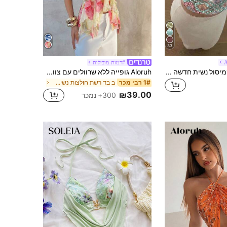
33
A
#רמות מובילות
Aloruh גופיית קמיסול נשית חדשה לסגנון רחוב יומיומי, סקסי, עם תחרה ופסיפס פאייטים
Aloruh גופייה ללא שרוולים עם צווארון קולר, הדפס פרחוני ומכפלת קפלים לנשים, אביב/קיץ
ב בד רשת חולצות נשים, חולצות & טי
1# רבי מכר
₪39.00
300+ נמכר