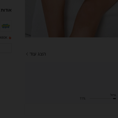
אודות 
480K נמכרו לאחרונה
הצג עוד
גדול
11%