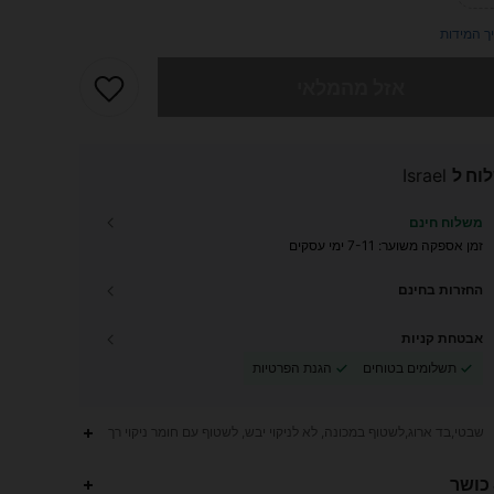
ך המידות
 מוצר זה אזל
אזל מהמלאי
וח ל
Israel
משלוח חינם
זמן אספקה ​​משוער:
7-11 ימי עסקים
החזרות בחינם
אבטחת קניות
תשלומים בטוחים
הגנת הפרטיות
שבטי,בד ארוג,לשטוף במכונה, לא לניקוי יבש, לשטוף עם חומר ניקוי רך
66K
807
4.85
 כושר