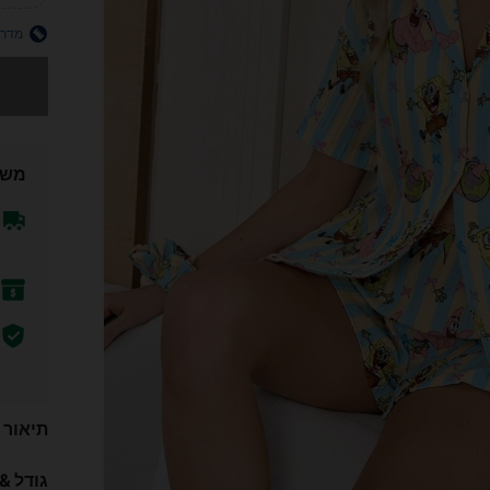
מדרי
מצטערים,
משל
תיאור
גודל &