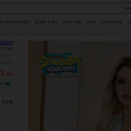
fans
Use up and down arrow keys to חיפוש אחרון and לחפש ולמצוא. Press Enter to select.
וף
מידות גדולות
ילדים
בגדי גברים
בית & מגורים
הלבשה תחתונה ובג
/
/
ם
סט פיג'מה לנשים
SpongeBob SquarePants | SHEIN סט פיג'מה עם קשירה קדמית וחולצה קצרה ומכנסיים קצרים לנשים
קשירה ק
עוצב על י
4155467
3
.48
ITY
משל
מידה
2 (XS)
12 (XL)