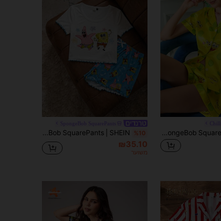
SpongeBob SquarePants
Chill
Chillnights SpongeBob SquarePants | SHEIN סט פיג'מה לנשים חמוד וכיפי עם צווארון פולו נוח וחולצה עם כפתורים מלפנים וחולצה קצרה
SpongeBob SquarePants | SHEIN סט פיג'מה עם שרוולים קצרים וחולצה עם הדפס מצויר לנשים
%10
₪35.10
משוער