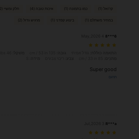
קז'ואל (1)
כמו בתמונה (1)
איכות טובה (4)
חלק ומשיי (2)
במחיר משתלם (1)
ביצוע קפדני (1)
מרגיש גדול (2)
4 May,2026
6***8
התאמה כוללת: גודל אמיתי, גובה: 135 cm / 53 in, מִשׁקָל: 46 kg / 101 lbs, חָזֶה: 87 cm / 34 in, מוֹתֶן: 67 cm / 26 in, מָתנַיִם: 85 cm / 33 in, צבע: ריבוי צבעים, מידה: S
התאמה כוללת:
גודל אמיתי
גובה:
135 cm / 53 in
מִשׁקָל:
46 kg / 101 lbs
מָתנַיִם:
85 cm / 33 in
צבע:
ריבוי צבעים
מידה:
S
Super good
תרגם
3 Jul,2026
R***a