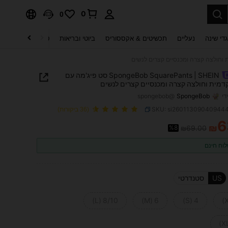
0
0
די שינה
נעליים
תכשיטים & אקססוריס
ביוטי ובריאות
טקסטיל לבית
ט
SpongeBob SquarePants | SHEIN סט פיג'מה עם
דמית וחולצה קצרה ומכנסיים קצרים לנשים
די
SpongeBob
@spongebob
SKU: si26011309040944
(36 ביקורות)
6
₪
%8
₪69.00
PRICE AND AVAILABIL
וח חינם
US
סטנדרטי
8/10 (L)
6 (M)
4 (S)