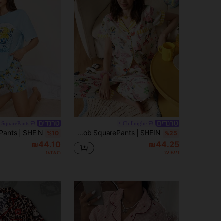
SquarePants
Chillnights
Chillnights SpongeBob SquarePants | SHEIN סט פיג'מות לנשים עם דש בצבע ניגודי וצבעי ניגודיות, הדפסה מזדמנים לחופשה
%10
%25
₪44.10
₪44.25
משוער
משוער