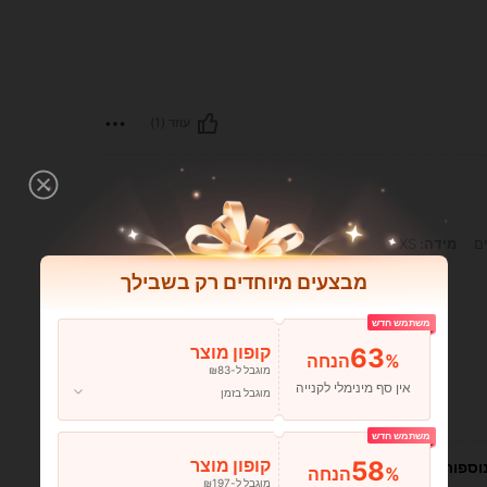
עוזר (1)
ים
מידה:
XS
מבצעים מיוחדים רק בשבילך
משתמש חדש
63
קופון מוצר
%הנחה
מוגבל ל-₪83
אין סף מינימלי לקנייה
מוגבל בזמן
עוזר (0)
משתמש חדש
58
קופון מוצר
וספות
%הנחה
מוגבל ל-₪197