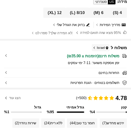
מידה
:
US
סטנדרטי
(XL)
12
(L)
8/10
(M)
6
(S)
4
מדריך המידות
בדוק את הגודל שלי
95%
מצא שזה תואם למידה
לא המידה שלך? ספרו לנו
משלוח ל
Israel
משלוח חינם(הזמנות ≥ ₪35.00)
זמן אספקה ​​משוער:
7-11 ימי עסקים
החזרות בחינם
תשלומים בטוחים · הגנת הפרטיות
4.78
(500+)
הצג עוד
קטן
גודל אמיתי
גדול
%1
%95
%4
ירכש מחדש
(7)
חומר בד טוב
(44)
ללא ריח
(24)
שירות נהדר
(2)