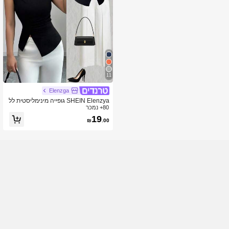
11
Elenzga
SHEIN Elenzya גופייה מינימליסטית לל
80+ נמכר
א שרוולים בצבע אחיד לנשים, לבוש יומיו
מי
19
₪
.00