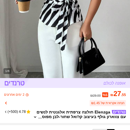
1/6
27
2 ימים אחרונים
₪
.55
%5
₪29.00
הנחה אקראית של ₪1.45
Elenzga חולצה צרפתית אלגנטית לנשים
)
500+
(
4.78
עם צווארון גולף בעיצוב קז'ואל שחור-לבן מפוס
פס, מתאימה לדייט, ללבוש יומיומי, חזרה לבית
הספר