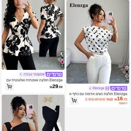
4
#משטחי עבודה
Elenzga חולצה אופנתית ואלגנטית עם
24
הדפס פרחוני וצווארון V לנשים
29
₪
.00
Elenzga
Elenzga חולצת נשים אדומה עם כתף א
16
סימטרית וקפלים
.72
₪
%12
2 ימים אחרונים
משוער