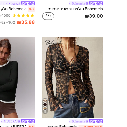
Bohemela
#כותנה אווירית
Bohemela חולצת טי שריר יומיומית בצבע אחיד עם צווארון עגול ושרוול ארוך לנשים
%8
₪39.00
(1000+)
₪35.88
100+ נמכר
26
MUSERA
Bohemela
Bohemela חופשת קיץ, טופ נשים עם הדפס פרחים ונמר, סגנון בוהו וינטג', סריגה ותחרה, צוואון V ושרוול רחב, ללבישה יומיומית, מסיבת קאנטרי קונסרט
%5
2 ימים אחרונים
%4