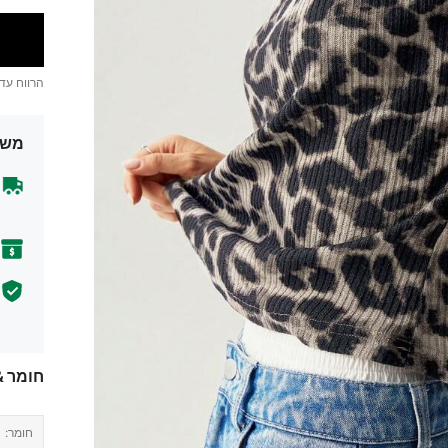
הרווח עד
משל
חומר &
חומר: