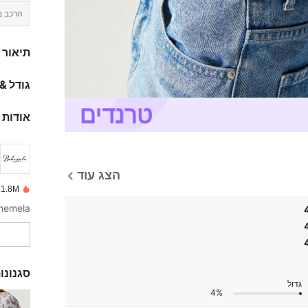
הרכב ב
תיאור
גודל &
אודות 
הצג עוד
1.8M נמכרו לאחרונה
סגנונו
גדול
4%