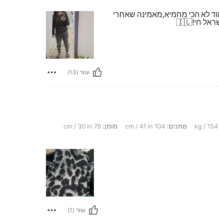
ד לא הכי מחמיא,מאמינה שאחרי
 חי!🇮🇱
עוזר (13)
מָתנַיִם:
104 cm / 41 in
מוֹתֶן:
76 cm / 30 in
עוזר (1)