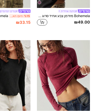
#כותנה אווירית
#בגדים יומיומיים
Bohemela מזדמן צבע אחיד סרוג עגול צוואר ארוך שרוול ארוך חולצת טריקו נשים
%15
היום האחרון
₪49.00
₪33.15