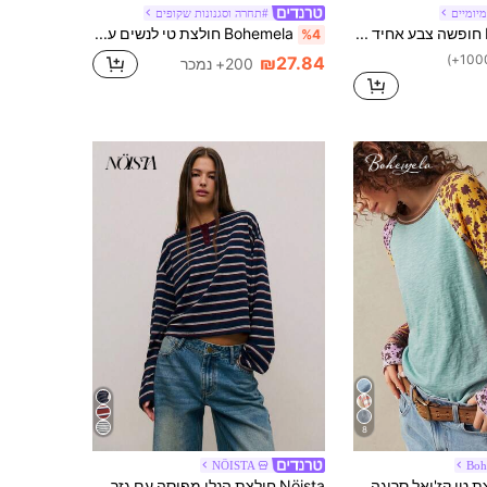
מיומיים
#תחרה וסגנונות שקופים
Bohemela חופשה צבע אחיד סרוג עגול צווארון דולמן שרוול ארוך רופף נשים טי שירט
Bohemela חולצת טי לנשים עם צווארון סירה וסריגה בגזרה ניגודית, סריגה בגזרה רגילה ושוליים אסימטריים
%4
₪27.84
200+ נמכר
8
NÖISTA
Boh
Bohemela חולצת טי קז'ואל סרוגה בצבע אחיד עם צוואון עגול לנשים
Nöista חולצת הנלי מפוסה עם גזרה רפויה. סתיו, יומיומי, נסיעות, יומיומי, סגנון אלגנטי.