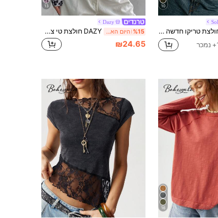
13
10
Dazy
Sol
SoleilVie חולצת טריקו חדשה לאביב וקיץ עם הדפס פרחוני, צווארון עגול, ורסטילית, שרוולים ארוכים, בסגנון רטרו, וינטג', רב-תכליתי לנסיעות, בד רך וידידותי לעור, מתאים ללבוש חיצוני, חולצת טריקו חדשה לנשים, חולצת טי גרפית, ולנטיין
DAZY חולצת טי צמודה עם צווארון עגול וארוך שרוולים, הדפס נמר לנשים לאביב וקיץ, בגדי סתיו
%15
היום האחרון
₪24.65
ר
16