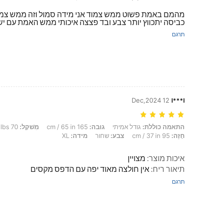
מהמם באמת פשוט ממש צמוד אני מידה סמול וזה ממש צמו
כביסה יתכווץ יותר צבע ובד פצצה איכותי ממש האמת עם ישראל
תרגם
12 Dec,2024
l***l
התאמה כוללת: גודל אמיתי, גובה: 165 cm / 65 in, מִשׁקָל: 70 kg / 154 lbs, מָתנַיִם: 104 cm / 41 in, מוֹתֶן: 76 cm / 30 in, חָזֶה: 95 cm / 37 in, צבע: שחור, מידה: XL
התאמה כוללת:
גודל אמיתי
גובה:
165 cm / 65 in
מִשׁקָל:
70 kg / 154 lbs
חָזֶה:
95 cm / 37 in
צבע:
שחור
מידה:
XL
איכות מוצר
:
מצויין
תיאור ריח
:
אין חולצה מאוד יפה עם הדפס מקסים
תרגם