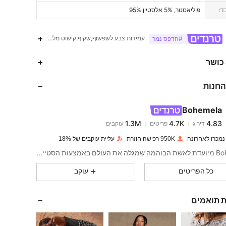
ד:
95% פוליאסטר, 5% אלסטיין
עמידות צבע לשפשוף,שקוף,קישוט מלמלה,גזרה דקה
#הדפס נמר
1.3M
4.7K
4.83
 כושר
החנות
1.3M
4.7K
4.83
Bohemela
1.3M
4.7K
4.83
דירוג
פריטים
עוקבים
m***0
שילם
לפני 12 שעות
950K רכישה חוזרת
עליית עוקבים של 18%
1.3M
4.7K
4.83
Bohemela מיועדת לאשת הבוהמה שמגלה את העולם באמצעות הסטייל שלה.
כל הפריטים
עוקב
1.3M
4.7K
4.83
ת תואמים
1.3M
4.7K
4.83