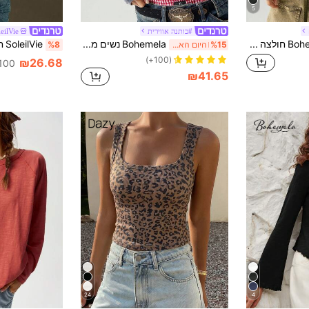
5
#כותנה אווירית
eilVie
Bohemela חולצה רפויה עם צווארון V ארוך שרוולים לנשים חופשה BOHO מקרית סתיו חורף
Bohemela נשים מזדמנים צבע אחיד לסרוג צוואר אסימטרי חולצת טריקו שרוול קצר
%15
היום האחרון
%8
(100+)
₪26.68
100+ נמכ
₪41.65
24
4