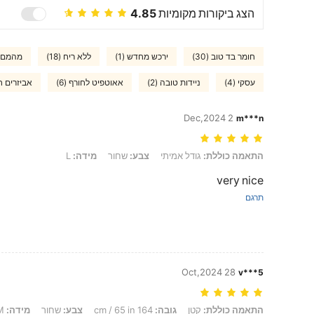
הצג ביקורות מקומיות
4.85
חומר בד טוב (30)
ירכש מחדש (1)
ללא ריח (18)
מהמם (15
עסקי (4)
ניידות טובה (2)
אאוטפיט לחורף (6)
אביזרים חס
2 Dec,2024
m***n
התאמה כוללת: גודל אמיתי, צבע: שחור, מידה: L
התאמה כוללת:
גודל אמיתי
צבע:
שחור
מידה:
L
very nice
תרגם
28 Oct,2024
v***5
התאמה כוללת: קטן, גובה: 164 cm / 65 in, צבע: שחור, מידה: M
התאמה כוללת:
קטן
גובה:
164 cm / 65 in
צבע:
שחור
מידה:
M