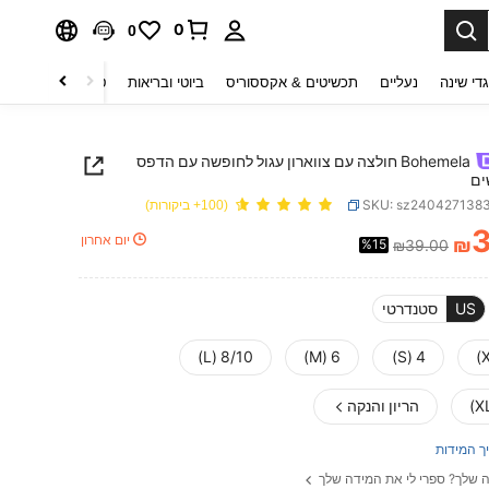
0
0
די שינה
נעליים
תכשיטים & אקססוריס
ביוטי ובריאות
טקסטיל לבית
ט
Bohemela חולצה עם צווארון עגול לחופשה עם הדפס
ים
SKU: sz240427138
(100+ ביקורות)
יום אחרון
₪
%15
₪39.00
PRICE AND AVAILABIL
US
סטנדרטי
8/10 (L)
6 (M)
4 (S)
הריון והנקה
ך המידות
 שלך? ספרי לי את המידה שלך