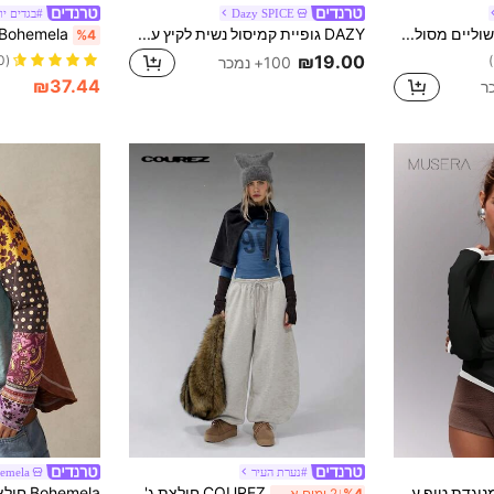
Dazy SPICE
#בגדים יו
Bohemela חלק שוליים מסולסלים שרוול חצוצרה חולצות טי
DAZY גופיית קמיסול נשית לקיץ עם צוואון מרובע, גזרה צמודה, בד סרוג בקוים, הדפס נמר, סגנון רחוב קז'ואל
%4
₪19.00
(1000+)
100+ נמכר
₪37.44
#נערת העיר
emela
MUSERA גזרה מנוגדת טופ עם שרוולים ארוכים צמודים קז'ואל חופשה שדה תעופה חג חמוד חזרה לבית הספר שיק אביב קיץ אלגנטי יום האם
COUREZ חולצת ג'רזי עם שרוול ארוך והדפס גרפי מקדימה / חולצות שרוול ארוך Y2K חולצות יציאה חולצות נשים בגדי חורף לנשים חולצה כחולה חולצות גרפיות נשים חולצות חמודות חולצות קיץ תלבושות קיץ
%4
2 ימים אחרונים