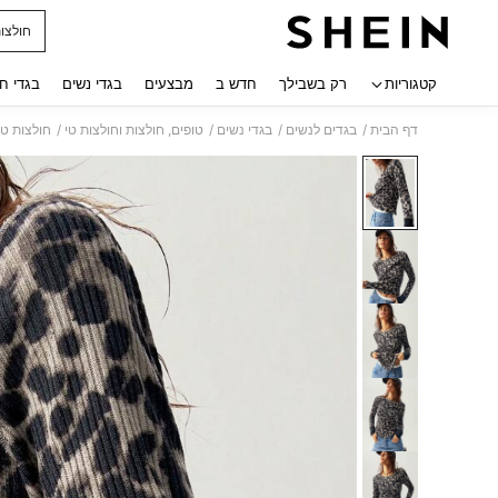
חולצות
 navigate search
קטגוריות
רק בשבילך
חדש ב
מבצעים
בגדי נשים
בגדי ח
/
/
/
/
דף הבית
בגדים לנשים
בגדי נשים
טופים, חולצות וחולצות טי
חולצות טי