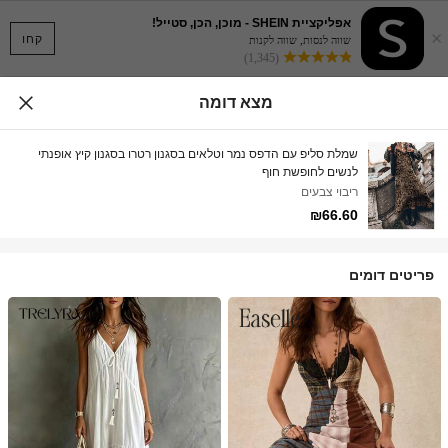
אפליקציית SHEIN - מוכן, הכן, סטייל!
×
קחו
שווה לנסות, שווה לקנות
(1,345)
מצא דומה
שמלת סליפ עם הדפס נמר וטלאים בסגנון רטרו בסגנון קיץ אופנתי
לנשים לחופשת חוף
ריבוי צבעים
₪66.60
פריטים דומים