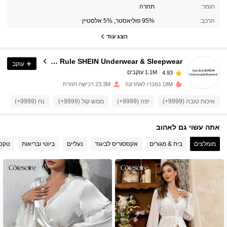
1.1M עוקבים
4.93
חומר:
תחרה
הרכב:
95% פוליאסטר, 5% אלסטיין
1.1M עוקבים
4.93
הצג עוד
Base Rule SHEIN Underwear & Sleepwear
עוקב
1.1M עוקבים
4.93
a***l
שילם
לפני יום אחד
18M נמכרו לאחרונה
23.3M רכישה חוזרת
1.1M עוקבים
4.93
איכות טובה (9999+)
יפה (9999+)
ממש קול (9999+)
נח (9999+)
כ
אתה עשוי גם לאהוב
1.1M עוקבים
4.93
מומלצים
בית & מגורים
אקססוריס לביגוד
נעליים
ביוטי ובריאות
טקסט
1.1M עוקבים
4.93
1.1M עוקבים
4.93
1.1M עוקבים
4.93