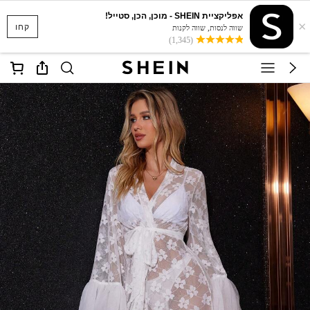
אפליקציית SHEIN - מוכן, הכן, סטייל!
×
קחו
שווה לנסות, שווה לקנות
(1,345)