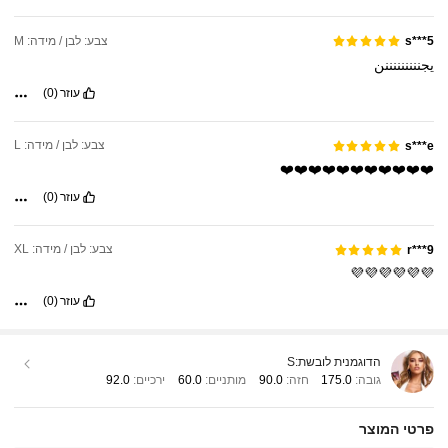
צבע: לבן / מידה: M
s***5
يجنننننننننن
עוזר
(0)
צבע: לבן / מידה: L
s***e
❤️❤️❤️❤️❤️❤️❤️❤️❤️❤️❤️
עוזר
(0)
צבע: לבן / מידה: XL
r***9
💜💜💜💜💜💜
עוזר
(0)
הדוגמנית לובשת:
S
גובה:
175.0
חזה:
90.0
מותניים:
60.0
ירכיים:
92.0
פרטי המוצר