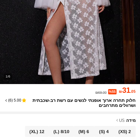
1/6
31
₪
.05
%55
₪69.00
חלוק תחרה ארוך אופנתי לנשים עם רשת רב-שכבתית
)
6
(
5.00
ושרוולים מתרחבים
מידה
US
(XL)
12
(L)
8/10
(M)
6
(S)
4
(XS)
2