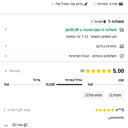
מדריך המידות
בדוק את הגודל שלי
משלוח ל
Israel
משלוח חינם(הזמנות ≥ ₪35.00)
זמן אספקה ​​משוער:
7-11 ימי עסקים
החזרות בחינם
תשלומים בטוחים · הגנת הפרטיות
5.00
(6)
הצג עוד
קטן
גודל אמיתי
גדול
%0
%100
%0
סקסי
(1)
ממש קול
(2)
צבע: לבן / מידה: L
s***5
يجننننننننن
עוזר
(0)