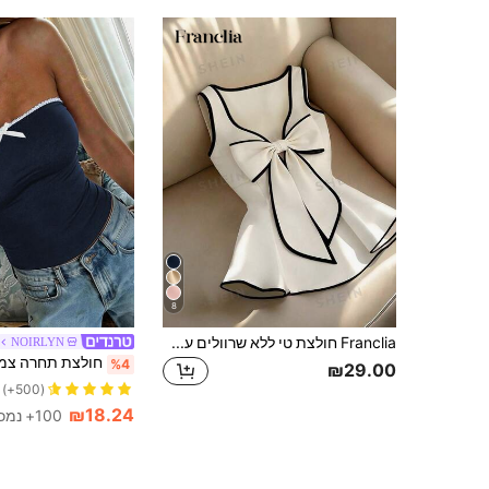
8
Franclia חולצת טי ללא שרוולים עם קשת בצבע ניגוד לנשים
NOIRLYN
%4
₪29.00
(500+)
₪18.24
100+ נמכר