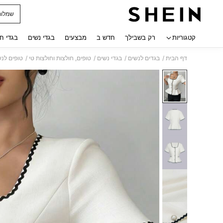
שמלות
 navigate search
קטגוריות
רק בשבילך
חדש ב
מבצעים
בגדי נשים
בגדי ח
/
/
/
/
דף הבית
בגדים לנשים
בגדי נשים
טופים, חולצות וחולצות טי
טופים לנש