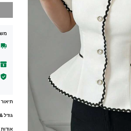
מצטערים,
משל
תיאור
גודל &
אודות 