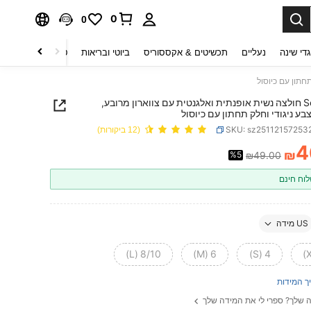
0
0
די שינה
נעליים
תכשיטים & אקססוריס
ביוטי ובריאות
טקסטיל לבית
ט
Selianne חולצה נשית אופנתית ואלגנטית עם צווארון מרובע,
בע ניגודי וחלק תחתון עם כיוסול
SKU: sz25112157253
(12 ביקורות)
4
₪
%5
₪49.00
PRICE AND AVAILABIL
וח חינם
US מידה
8/10 (L)
6 (M)
4 (S)
ך המידות
 שלך? ספרי לי את המידה שלך