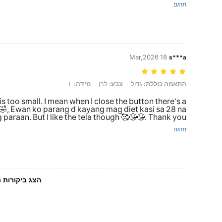
תרגם
18 Mar,2026
s***a
התאמה כוללת: גדול, צבע: לבן, מידה: L
L
מידה:
לבן
צבע:
גדול
התאמה כוללת:
is too small. I mean when I close the button there's a
🤣, Ewan ko parang d kayang mag diet kasi sa 28 na
paraan. But I like the tela though 🥰😘😘. Thank you
תרגם
יקורות נוספות