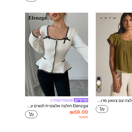
4
KSTM חולצה עם צוואון מרובע ושרוולי פרפר, עיטור חורים ופרטים של קיפלים, סגירה עם כפתורים מקדימה, טופ בוהו קיצי
#משטחי עבודה
Elenzga חולצה אלגנטית לנשים עם עיטור ניגודיות, סתיו
₪59.00
משוער