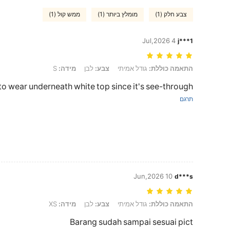
צבע חלק (1)
מומלץ ביותר (1)
ממש קול (1)
4 Jul,2026
j***1
התאמה כוללת: גודל אמיתי, צבע: לבן, מידה: S
התאמה כוללת:
גודל אמיתי
צבע:
לבן
מידה:
S
 to wear underneath white top since it's see-through.
תרגם
10 Jun,2026
d***s
התאמה כוללת: גודל אמיתי, צבע: לבן, מידה: XS
התאמה כוללת:
גודל אמיתי
צבע:
לבן
מידה:
XS
Barang sudah sampai sesuai pict