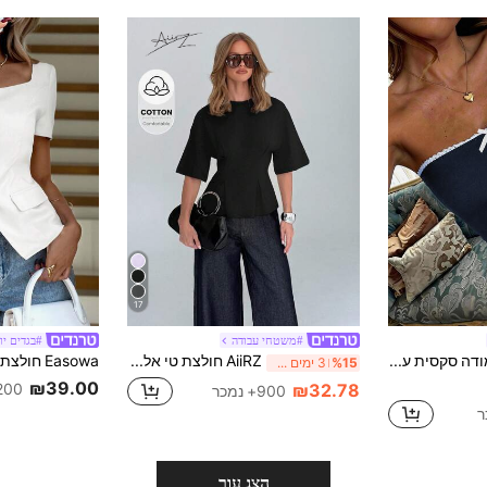
17
#משטחי עבודה
#בגדים יו
חולצת תחרה צמודה סקסית עם פפיון לנשים, קיץ קז'ואל
AiiRZ חולצת טי אלגנטית מכותנה עם שרוולי קימונו, מותן מחויט, שרוולים מתנפנפים באורך מרפק, ביגוד עבודה מקצועי
%15
3 ימים אחרונים
₪39.00
₪32.78
200+ נמכ
900+ נמכר
הצג עור