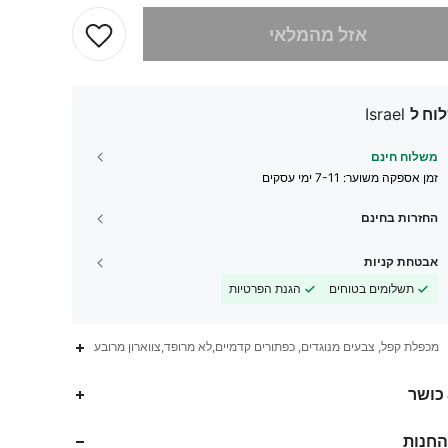
 מוצר זה אזל
אזל מהמלאי
וח ל
Israel
משלוח חינם
זמן אספקה ​​משוער:
7-11 ימי עסקים
החזרות בחינם
אבטחת קניות
תשלומים בטוחים
הגנת הפרטיות
מכפלת קפל, צבעים מנוגדים, כפתורים קדמיים,לא מרופד,צווארון מרובע
281K
5.4K
4.84
 כושר
החנות
281K
5.4K
4.84