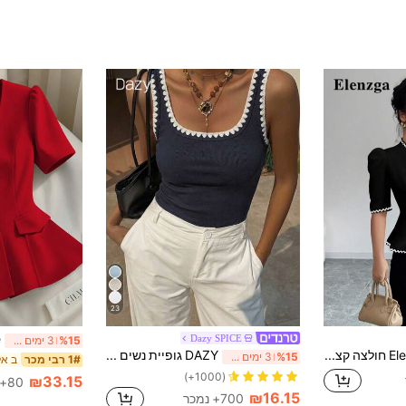
23
Dazy SPICE
%15
3 ימים אחרונים
Elenzga חולצה קצרה עם שרוולים קצרים ועטיפות פנינים בצבעים שונים לנשים
DAZY גופיית נשים צמודה קז'ואל לחופשת קיץ בצבע כחול נייבי עם עיטור ניגודי
%15
3 ימים אחרונים
1# רבי מכר
(1000+)
₪33.15
80+ נמכר
₪16.15
700+ נמכר