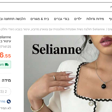
Use up and down arrow keys to חיפוש אחרון and לחפש ולמצוא. Press Enter to select.
וף
מידות גדולות
ילדים
בגדי גברים
בית & מגורים
הלבשה תחתונה ובג
/
ים
Selianne חולצה נשית אופנתית ואלגנטית עם צווארון מרובע, עיטור בצבע ניגודי וחלק תחתון עם כיוסול
עיטור בצ
2714125
6
.55
ITY
משל
מידה
2 (XS)
מדרי
לא המידה