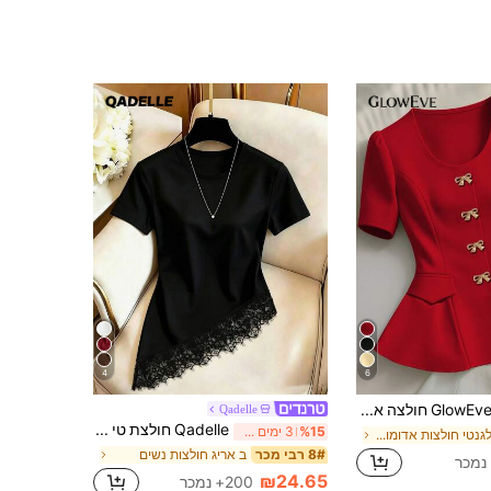
4
6
GlowEve חולצה אלגנטית וייחודית עם שרוולים קצרים לנשים
Qadelle
Qadelle חולצת טי לנשים בצבע אחיד, צווארון עגול, שרוול קצר, עם תחרה בחלק התחתון, סגנון אופנתי
%15
3 ימים אחרונים
ב אלגנטי חולצות אדומות לנשים
ב אריג חולצות נשים
8# רבי מכר
₪24.65
200+ נמכר