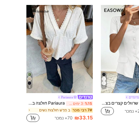
8
7
מיומיים
Pariaura
Easowa חולצת שרוולים קצרים בצבע אחיד בצבע אחיד ללא שרוולים, עיצוב מטבעות וינטג', מתאימה ללבוש משרדי, אביב/קיץ
Pariaura חולצה בסגנון צרפתי לאביב וקיץ עם גימור תחרה שחורה, צוואון V, חיתוך במותניים, שרוול קצר וטקסטורה, טופ פפלום
%15
3 ימים אחרונים
ב חָדָשׁ חולצות נשים
7# רבי מכר
ר
₪33.15
70+ נמכר