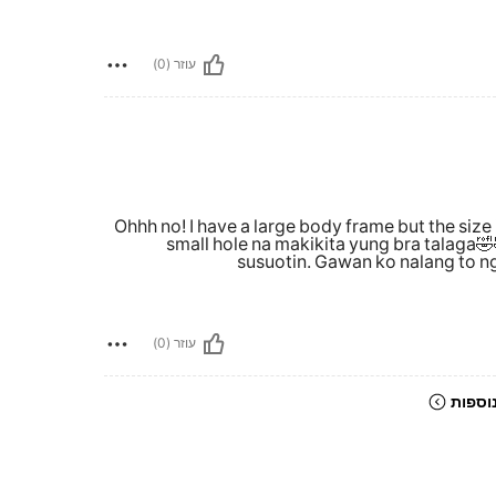
עוזר (0)
Ohhh no! I have a large body frame but the size 
small hole na makikita yung bra talaga
susuotin. Gawan ko nalang to ng 
עוזר (0)
הצג ב