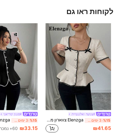
לקוחות ראו גם
#צנועה ואלגנטיות
#סגנון קוריאני
Elenzga צווארון מרובע לנשים A-Line Bowknot פריל חולצת שרוולים קצרים, אביב/קיץ
%15
3 ימים אחרונים
%15
3 ימים אחרונים
₪33.15
₪41.65
60+ נמכר