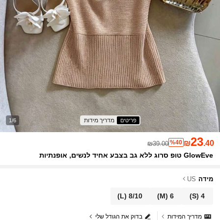
מדריך מידות
פריטים
1/6
23
%40
₪
.40
₪39.00
GlowEve טופ סרוג ללא גב בצבע אחיד לנשים, אופנתיות
מידה
US
(L)
8/10
(M)
6
(S)
4
מדריך המידות
בדוק את הגודל שלי