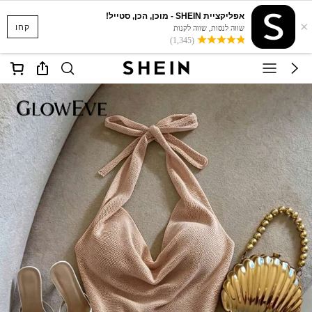
אפליקציית SHEIN - מוכן, הכן, סטייל!
×
קחו
שווה לנסות, שווה לקנות
(1,345)