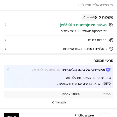
לא המידה שלך? ספרו לנו
משלוח ל
Israel
משלוח חינם(הזמנות ≥ ₪35.00)
זמן אספקה ​​משוער:
7-11 ימי עסקים
החזרות בחינם
תשלומים בטוחים · הגנת הפרטיות
פרטי המוצר
מאפיינים של בינה מלאכותית
נוצר בהתבסס על הפרטים
בד:
מראה בד קלאסי, נוח ללבישה.
823K עוקבים
4.77
סקסי:
מראה מרשים עם אווירה מלוטשת.
הרכב:
100% אקרילי
823K עוקבים
4.77
הצג עוד
823K עוקבים
4.77
GlowEve
עוקב